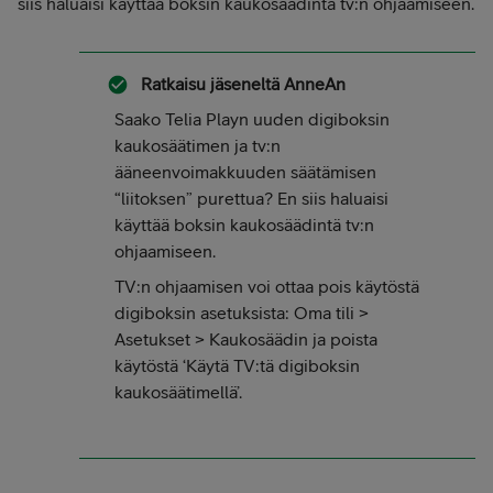
siis haluaisi käyttää boksin kaukosäädintä tv:n ohjaamiseen.
Ratkaisu jäseneltä
AnneAn
Saako Telia Playn uuden digiboksin
kaukosäätimen ja tv:n
ääneenvoimakkuuden säätämisen
“liitoksen” purettua? En siis haluaisi
käyttää boksin kaukosäädintä tv:n
ohjaamiseen.
TV:n ohjaamisen voi ottaa pois käytöstä
digiboksin asetuksista: Oma tili >
Asetukset > Kaukosäädin ja poista
käytöstä ‘Käytä TV:tä digiboksin
kaukosäätimellä’.