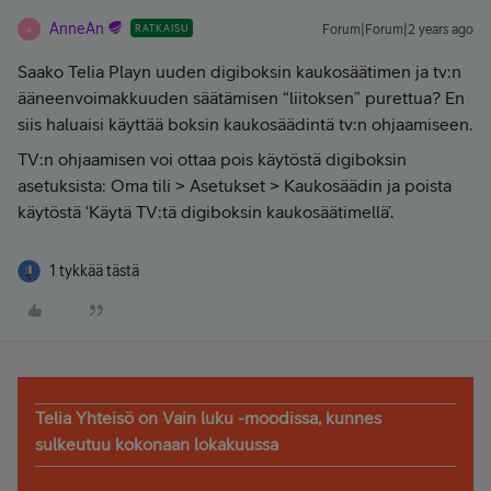
AnneAn
RATKAISU
Forum|Forum|2 years ago
A
Saako Telia Playn uuden digiboksin kaukosäätimen ja tv:n
ääneenvoimakkuuden säätämisen “liitoksen” purettua? En
siis haluaisi käyttää boksin kaukosäädintä tv:n ohjaamiseen.
TV:n ohjaamisen voi ottaa pois käytöstä digiboksin
asetuksista: Oma tili > Asetukset > Kaukosäädin ja poista
käytöstä ‘Käytä TV:tä digiboksin kaukosäätimellä’.
1 tykkää tästä
Telia Yhteisö on Vain luku -moodissa, kunnes
sulkeutuu kokonaan lokakuussa