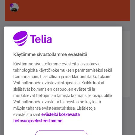
Älä jää paitsi – osallistu ja voita!
Tilaa Telian uutiskirje ja olet mukana arvonnassa.
Käytämme sivustollamme evästeitä
Samalla saat parhaat asiakasedut suoraan
Käytämme sivustollamme evästeitä ja vastaavia
sähköpostiisi.
teknologioita käyttökokemuksen parantamiseksi sekä
toiminnallisiin, tilastollisiin ja markkinointitarkoituksiin.
Voit hallinnoida evästevalintojasi alla. Kaikki luokat
Tilaa nyt
sisältävät kolmansien osapuolien evästeitä ja
merkitsevät tietojen siirtämistä kolmansille osapuolille.
Voit hallinnoida evästeitä tai poistaa ne käytöstä
milloin tahansa evästeasetuksissa. Lisätietoja
evästeistä saat
evästeitä koskevasta
tietosuojaselosteestamme.