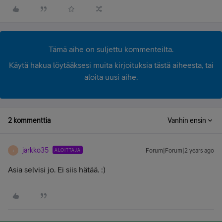
Tämä aihe on suljettu kommenteilta.
Käytä hakua löytääksesi muita kirjoituksia tästä aiheesta, tai
aloita uusi aihe.
2 kommenttia
Vanhin ensin
jarkko35
ALOITTAJA
Forum|Forum|2 years ago
J
Asia selvisi jo. Ei siis hätää. :)