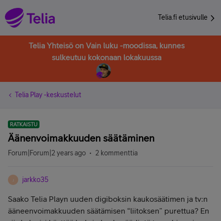
Telia.fi etusivulle
Telia Yhteisö on Vain luku -moodissa, kunnes
sulkeutuu kokonaan lokakuussa
Telia Play -keskustelut
RATKAISTU
Äänenvoimakkuuden säätäminen
Forum|Forum|2 years ago
2 kommenttia
jarkko35
J
Saako Telia Playn uuden digiboksin kaukosäätimen ja tv:n
ääneenvoimakkuuden säätämisen “liitoksen” purettua? En