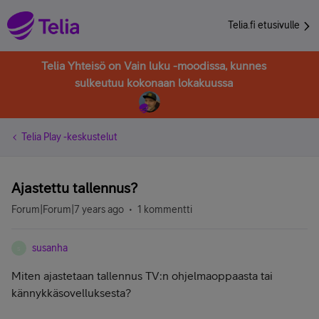
Telia.fi etusivulle
Telia Yhteisö on Vain luku -moodissa, kunnes
sulkeutuu kokonaan lokakuussa
Telia Play -keskustelut
Ajastettu tallennus?
Forum|Forum|7 years ago
1 kommentti
susanha
S
Miten ajastetaan tallennus TV:n ohjelmaoppaasta tai
kännykkäsovelluksesta?