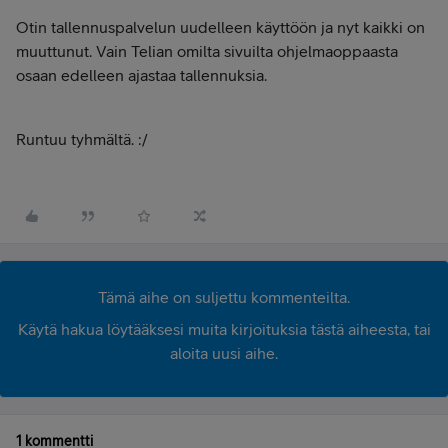
Otin tallennuspalvelun uudelleen käyttöön ja nyt kaikki on
muuttunut. Vain Telian omilta sivuilta ohjelmaoppaasta
osaan edelleen ajastaa tallennuksia.
Runtuu tyhmältä. :/
Tämä aihe on suljettu kommenteilta.
Käytä hakua löytääksesi muita kirjoituksia tästä aiheesta, tai
aloita uusi aihe.
1 kommentti