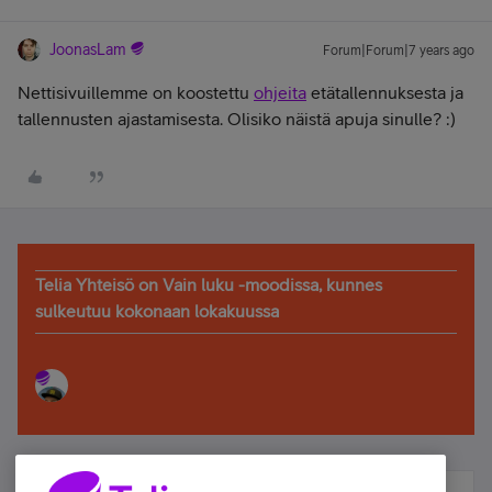
JoonasLam
Forum|Forum|7 years ago
Nettisivuillemme on koostettu
ohjeita
etätallennuksesta ja
tallennusten ajastamisesta. Olisiko näistä apuja sinulle? :)
Telia Yhteisö on Vain luku -moodissa, kunnes
sulkeutuu kokonaan lokakuussa