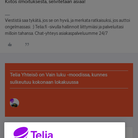
Kiitos ilmoituksesta, selvitetään asiaa!
Viestistä saa tykätä, jos se on hyvä, ja merkata ratkaisuksi, jos auttoi
ongelmassasi. :) Telia.fi -sivulla hallinnoit liittymiäsi ja palveluitasi
milloin tahansa. Chat-yhteys asiakaspalveluumme 24/7
Telia Yhteisö on Vain luku -moodissa, kunnes
sulkeutuu kokonaan lokakuussa
Älä jää paitsi – osallistu ja voita!