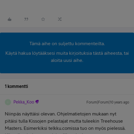
Tämä aihe on suljettu kommenteilta.
Käytä hakua löytääksesi muita kirjoituksia tästä aiheesta, tai
aloita uusi aihe.
1 kommentti
Pekka_Koo
Forum|Forum|10 years ago
P
Niinpäs näyttäisi olevan. Ohjelmatietojen mukaan nyt
pitäisi tulla Kissojen pelastajat mutta tuleekin Treehouse
Masters. Esimerkiksi telkku.comissa tuo on myös pielessä.