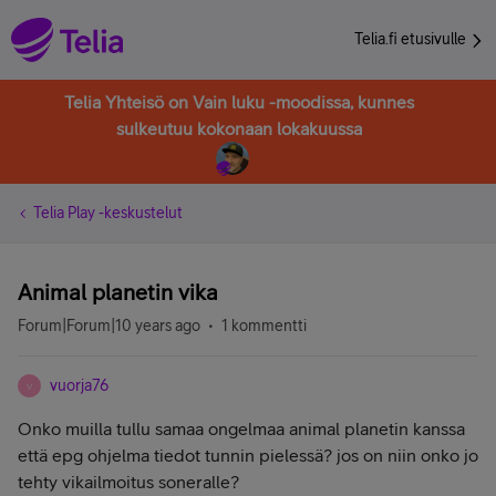
Telia.fi etusivulle
Telia Yhteisö on Vain luku -moodissa, kunnes
sulkeutuu kokonaan lokakuussa
Telia Play -keskustelut
Animal planetin vika
Forum|Forum|10 years ago
1 kommentti
vuorja76
V
Onko muilla tullu samaa ongelmaa animal planetin kanssa
että epg ohjelma tiedot tunnin pielessä? jos on niin onko jo
tehty vikailmoitus soneralle?