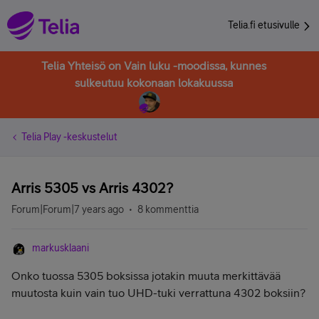
Telia.fi etusivulle
Telia Yhteisö on Vain luku -moodissa, kunnes
sulkeutuu kokonaan lokakuussa
Telia Play -keskustelut
Arris 5305 vs Arris 4302?
Forum|Forum|7 years ago
8 kommenttia
markusklaani
Onko tuossa 5305 boksissa jotakin muuta merkittävää
muutosta kuin vain tuo UHD-tuki verrattuna 4302 boksiin?