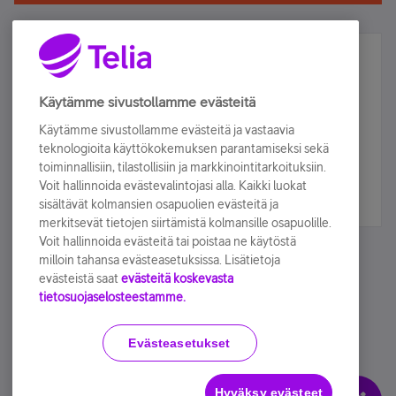
Älä jää paitsi – osallistu ja voita!
Tilaa Telian uutiskirje ja olet mukana arvonnassa.
Käytämme sivustollamme evästeitä
Samalla saat parhaat asiakasedut suoraan
Käytämme sivustollamme evästeitä ja vastaavia
sähköpostiisi.
teknologioita käyttökokemuksen parantamiseksi sekä
toiminnallisiin, tilastollisiin ja markkinointitarkoituksiin.
Voit hallinnoida evästevalintojasi alla. Kaikki luokat
Tilaa nyt
sisältävät kolmansien osapuolien evästeitä ja
merkitsevät tietojen siirtämistä kolmansille osapuolille.
Voit hallinnoida evästeitä tai poistaa ne käytöstä
milloin tahansa evästeasetuksissa. Lisätietoja
evästeistä saat
evästeitä koskevasta
tietosuojaselosteestamme.
Käyttöehdot
Accessibility statement
Evästeasetukset
Hyväksy evästeet