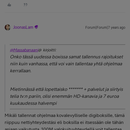
JoonasLam
Forum|Forum|7 years ago
@Massabanaani
@ kirjoitti:
Onko tässä uudessa boxissa samat tallennus rajoitukset
niin kuin vanhassa, että voi vain tallentaa yhtä ohjelmaa
kerrallaan.
Mietinnässä että lopettaisko ******* + palvelut ja siirtyis
telia tv:n pariin, olisi enemmän HD-kanavia ja 7 euroa
kuukaudessa halvempi
Mikäli tallennat ohjelmaa kovalevylliselle digiboksille, tämä
riippuu nettiyhteydestäsi eli boksilla ei itsessään ole tähän
asiaan vaikutusta. 100M valokuituyhteydellä voit tallentaa