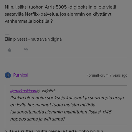
Niin, lisäksi tuohon Arris 5305 -digiboksiin ei ole vielä
saatavilla Netflix-palvelua, jos aiemmin on käyttänyt
vanhemmalla boksilla ?
Elän pilvessä - mutta vain diginä.
Purnipsi
Forum|Forum|7 years ago
@markusklaani
@ kirjoitti:
Itsekin olen noita speksejä katsonut ja suurempia eroja
en kyllä huomannut tuota muistin määrää
lukuunottamatta aiemmin mainittujen lisäksi, rj45
nopeus sama ja wifi sama?
Siltä vaikuttaa, mutta mene ja tiedä, onko noihin