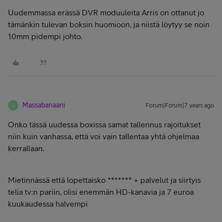
Uudemmassa erässä DVR moduuleita Arris on ottanut jo
tämänkin tulevan boksin huomioon, ja niistä löytyy se noin
10mm pidempi johto.
Massabanaani
Forum|Forum|7 years ago
M
Onko tässä uudessa boxissa samat tallennus rajoitukset
niin kuin vanhassa, että voi vain tallentaa yhtä ohjelmaa
kerrallaan.
Mietinnässä että lopettaisko ******* + palvelut ja siirtyis
telia tv:n pariin, olisi enemmän HD-kanavia ja 7 euroa
kuukaudessa halvempi