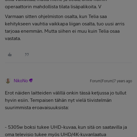
operaattorin mahdollista tilata lisäpalikoita. V
Varmaan sitten ohjelmiston osalta, kun Telia saa
kehitykseen vauhtia vaikkapa liigan osalta, tuo uusi arris
tarjoaa enemmän. Mutta siihen ei muu kuin Telia osaa
vastata.
NikoNo
Forum|Forum|7 years ago
Erot näiden laitteiden välillä onkin tässä ketjussa jo tullut
hyvin esiin. Tempaisen tähän nyt vielä tiivistelmän
suurimmista eroavaisuuksista:
- 5305w boksi tukee UHD-kuvaa, kun sitä on saatavilla ja
oma televisio tukee myös UHD/4K-kuvanlaatua