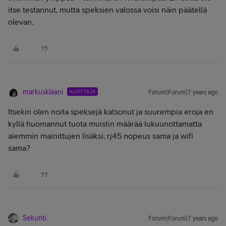
itse testannut, mutta speksien valossa voisi näin päätellä
olevan.
markusklaani
ALOITTAJA
Forum|Forum|7 years ago
Itsekin olen noita speksejä katsonut ja suurempia eroja en
kyllä huomannut tuota muistin määrää lukuunottamatta
aiemmin mainittujen lisäksi, rj45 nopeus sama ja wifi
sama?
Sekunti
Forum|Forum|7 years ago