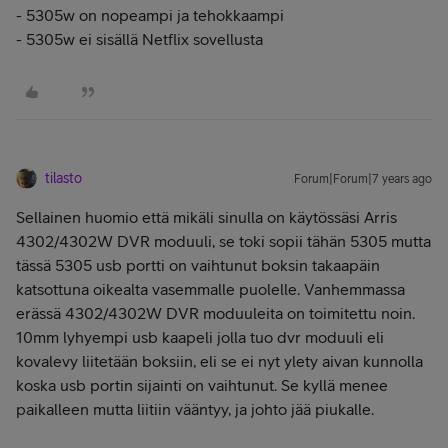
- 5305w on nopeampi ja tehokkaampi
- 5305w ei sisällä Netflix sovellusta
tilasto
Forum|Forum|7 years ago
Sellainen huomio että mikäli sinulla on käytössäsi Arris
4302/4302W DVR moduuli, se toki sopii tähän 5305 mutta
tässä 5305 usb portti on vaihtunut boksin takaapäin
katsottuna oikealta vasemmalle puolelle. Vanhemmassa
erässä 4302/4302W DVR moduuleita on toimitettu noin.
10mm lyhyempi usb kaapeli jolla tuo dvr moduuli eli
kovalevy liitetään boksiin, eli se ei nyt ylety aivan kunnolla
koska usb portin sijainti on vaihtunut. Se kyllä menee
paikalleen mutta liitiin vääntyy, ja johto jää piukalle.