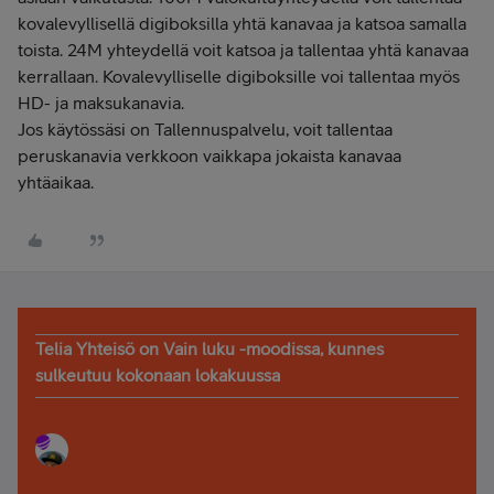
kovalevyllisellä digiboksilla yhtä kanavaa ja katsoa samalla
toista. 24M yhteydellä voit katsoa ja tallentaa yhtä kanavaa
kerrallaan. Kovalevylliselle digiboksille voi tallentaa myös
HD- ja maksukanavia.
Jos käytössäsi on Tallennuspalvelu, voit tallentaa
peruskanavia verkkoon vaikkapa jokaista kanavaa
yhtäaikaa.
Telia Yhteisö on Vain luku -moodissa, kunnes
sulkeutuu kokonaan lokakuussa