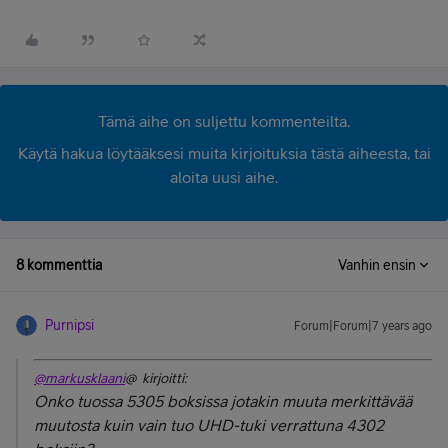
Tämä aihe on suljettu kommenteilta.
Käytä hakua löytääksesi muita kirjoituksia tästä aiheesta, tai
aloita uusi aihe.
8 kommenttia
Vanhin ensin
Purnipsi
Forum|Forum|7 years ago
@markusklaani
@ kirjoitti:
Onko tuossa 5305 boksissa jotakin muuta merkittävää
muutosta kuin vain tuo UHD-tuki verrattuna 4302