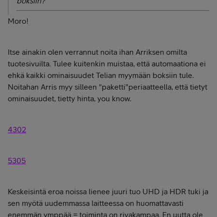
boksiin?
Moro!
Itse ainakin olen verrannut noita ihan Arriksen omilta
tuotesivuilta. Tulee kuitenkin muistaa, että automaationa ei
ehkä kaikki ominaisuudet Telian myymään boksiin tule.
Noitahan Arris myy silleen "paketti"periaatteella, että tietyt
ominaisuudet, tietty hinta, you know.
4302
5305
Keskeisintä eroa noissa lienee juuri tuo UHD ja HDR tuki ja
sen myötä uudemmassa laitteessa on huomattavasti
enemmän ymppää = toiminta on rivakampaa. En uutta ole