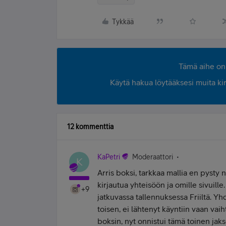
Tykkää
Tämä aihe on 
Käytä hakua löytääksesi muita kirjo
12 kommenttia
KaPetri
Moderaattori
K
Arris boksi, tarkkaa mallia en pysty
kirjautua yhteisöön ja omille sivuill
+9
jatkuvassa tallennuksessa Friiltä. Yh
toisen, ei lähtenyt käyntiin vaan vai
boksin, nyt onnistui tämä toinen jak