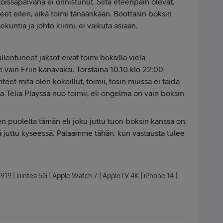
a toissapäivänä ei onnistunut. Siitä eteenpäin olevat,
neet eilen, eikä toimi tänäänkään. Boottasin boksin
ekuntia ja johto kiinni, ei vaikuta asiaan.
llentuneet jaksot eivät toimi boksilla vielä
e vain Friin kanavaksi. Torstaina 10.10 klo 22:00
nteet mitä olen kokeillut, toimii, tosin muissa ei taida
ta Telia Playssä nuo toimii, eli ongelma on vain boksin
n puolelta tämän eli joku juttu tuon boksin kanssa on.
kä juttu kyseessä. Palaamme tähän, kun vastausta tulee
8919 | kiinteä 5G | Apple Watch 7 | AppleTV 4K | iPhone 14 |