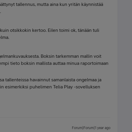
ättynyt tallennus, mutta aina kun yritän käynnistää
e.
in otsikkokin kertoo. Eilen toimi ok, tänään tuli
elma.
ngelmankuvauksesta. Boksin tarkemman mallin voit
rkempi tieto boksin mallista auttaa minua raportoimaan
ssa tallenteissa havainnut samanlaista ongelmaa ja
iin esimerkiksi puhelimen Telia Play -sovelluksen
Forum|Forum|1 year ago