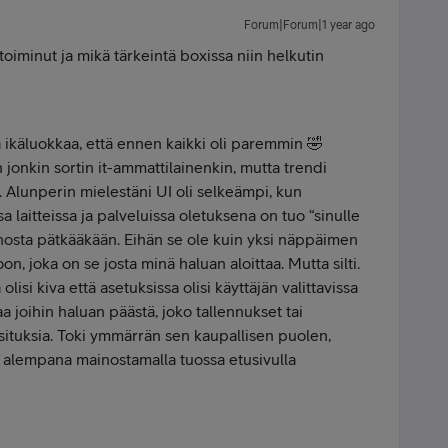
Forum|Forum|1 year ago
toiminut ja mikä tärkeintä boxissa niin helkutin
itä ikäluokkaa, että ennen kaikki oli paremmin 🤣
 jonkin sortin it-ammattilainenkin, mutta trendi
 Alunperin mielestäni UI oli selkeämpi, kun
a laitteissa ja palveluissa oletuksena on tuo “sinulle
innosta pätkääkään. Eihän se ole kuin yksi näppäimen
oon, joka on se josta minä haluan aloittaa. Mutta silti.
olisi kiva että asetuksissa olisi käyttäjän valittavissa
a joihin haluan päästä, joko tallennukset tai
ituksia. Toki ymmärrän sen kaupallisen puolen,
s alempana mainostamalla tuossa etusivulla
.