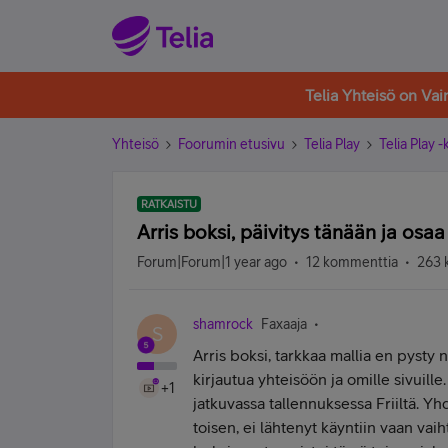
Telia Yhteisö on Va
Yhteisö
Foorumin etusivu
Telia Play
Telia Play 
RATKAISTU
Arris boksi, päivitys tänään ja osa
Forum|Forum|1 year ago
12 kommenttia
263 
shamrock
Faxaaja
S
Arris boksi, tarkkaa mallia en pysty
kirjautua yhteisöön ja omille sivuill
+1
jatkuvassa tallennuksessa Friiltä. Yh
toisen, ei lähtenyt käyntiin vaan vai