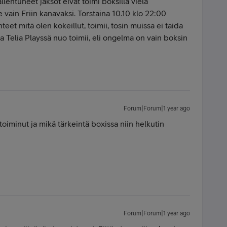
llentuneet jaksot eivät toimi boksilla vielä
e vain Friin kanavaksi. Torstaina 10.10 klo 22:00
nteet mitä olen kokeillut, toimii, tosin muissa ei taida
ta Telia Playssä nuo toimii, eli ongelma on vain boksin
Forum|Forum|1 year ago
toiminut ja mikä tärkeintä boxissa niin helkutin
Forum|Forum|1 year ago