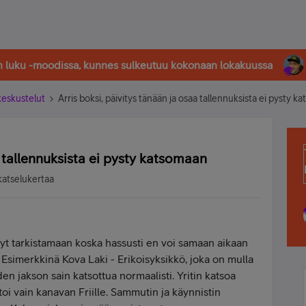
in luku -moodissa, kunnes sulkeutuu kokonaan lokakuussa
-keskustelut
Arris boksi, päivitys tänään ja osaa tallennuksista ei pysty 
a tallennuksista ei pysty katsomaan
katselukertaa
 nyt tarkistamaan koska hassusti en voi samaan aikaan
e. Esimerkkinä Kova Laki - Erikoisyksikkö, joka on mulla
den jakson sain katsottua normaalisti. Yritin katsoa
htoi vain kanavan Friille. Sammutin ja käynnistin