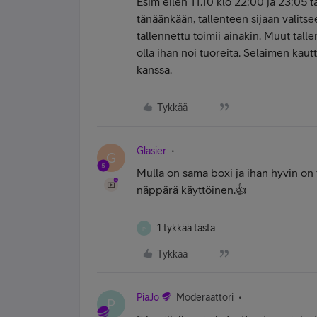
Esim eilen 11.10 klo 22:00 ja 23:05 ta
tänäänkään, tallenteen sijaan valitse
tallennettu toimii ainakin. Muut talle
olla ihan noi tuoreita. Selaimen kaut
kanssa.
Tykkää
Glasier
G
Mulla on sama boxi ja ihan hyvin on 
näppärä käyttöinen.👍
1 tykkää tästä
P
Tykkää
PiaJo
Moderaattori
P