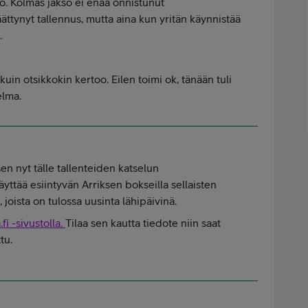
so. Kolmas jakso ei enää onnistunut
ättynyt tallennus, mutta aina kun yritän käynnistää
e.
in otsikkokin kertoo. Eilen toimi ok, tänään tuli
elma.
n nyt tälle tallenteiden katselun
yttää esiintyvän Arriksen bokseilla sellaisten
 joista on tulossa uusinta lähipäivinä.
fi -sivustolla.
Tilaa sen kautta tiedote niin saat
ttu.