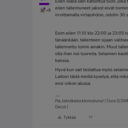
Eilen illalla sain katsottua tuon, jok
eilen tallentuneet jaksot eivät toimi
+8
irroittamalla virtajohdon, odotin 30 s
Esim eilen 11.10 klo 22:00 ja 23:05 ta
tänäänkään, tallenteen sijaan valitse
tallennettu toimii ainakin. Muut talle
olla ihan noi tuoreita. Selaimen kaut
kanssa.
Hyvä kun sait testattua myös selaime
Laitoin tästä meillä kyselyä, että mi
ensi viikon alussa.
Pia, tekniikasta kiinnostunut | Oura 3| DV
Decot |
Tykkää