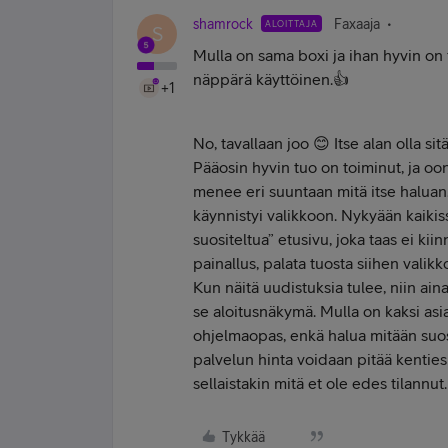
shamrock
Faxaaja
ALOITTAJA
S
Mulla on sama boxi ja ihan hyvin on 
näppärä käyttöinen.👍
+1
No, tavallaan joo 😊 Itse alan olla s
Pääosin hyvin tuo on toiminut, ja oon
menee eri suuntaan mitä itse haluan.
käynnistyi valikkoon. Nykyään kaikiss
suositeltua” etusivu, joka taas ei ki
painallus, palata tuosta siihen valikk
Kun näitä uudistuksia tulee, niin aina 
se aloitusnäkymä. Mulla on kaksi asia
ohjelmaopas, enkä halua mitään suos
palvelun hinta voidaan pitää kentie
sellaistakin mitä et ole edes tilannut
Tykkää