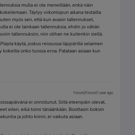
ennuksia mulla ei ole meneillään, enkä näin
kokeilemaan. Täytyy viikonlopun aikana testailla
n myös sen, että kun avasin tallennukset,
la ei ole lainkaan tallennuksia, ehdin jo vähän
uviin tallennuksiin, niin olihan ne kuitenkin siellä.
Playta käytä, joskus reissussa läppärillä selaimen
yy kokeilla onko tuossa eroa. Palataan asiaan kun
Forum|Forum|1 year ago
a toissapäivänä ei onnistunut. Siitä eteenpäin olevat,
neet eilen, eikä toimi tänäänkään. Boottasin boksin
ekuntia ja johto kiinni, ei vaikuta asiaan.