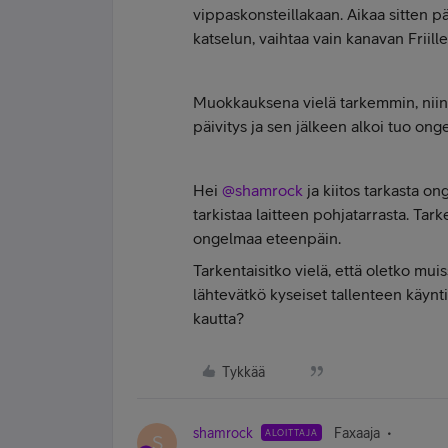
vippaskonsteillakaan. Aikaa sitten pä
katselun, vaihtaa vain kanavan Friill
Muokkauksena vielä tarkemmin, niinku
päivitys ja sen jälkeen alkoi tuo ong
Hei
@shamrock
ja kiitos tarkasta o
tarkistaa laitteen pohjatarrasta. Ta
ongelmaa eteenpäin.
Tarkentaisitko vielä, että oletko mui
lähtevätkö kyseiset tallenteen käynt
kautta?
Tykkää
shamrock
Faxaaja
ALOITTAJA
S