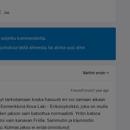
Jaa
suljettu kommenteilta.
ituksia tästä aiheesta, tai aloita uusi aihe.
Vanhin ensin
Forum|Forum|1 year ago
 nyt tarkistamaan koska hassusti en voi samaan aikaan
e. Esimerkkinä Kova Laki - Erikoisyksikkö, joka on mulla
den jakson sain katsottua normaalisti. Yritin katsoa
htoi vain kanavan Friille. Sammutin ja käynnistin
so. Kolmas jakso ei enää onnistunut