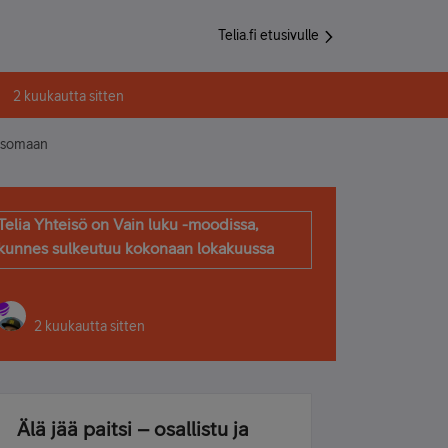
Telia.fi etusivulle
2 kuukautta sitten
katsomaan
Telia Yhteisö on Vain luku -moodissa,
kunnes sulkeutuu kokonaan lokakuussa
2 kuukautta sitten
Älä jää paitsi – osallistu ja