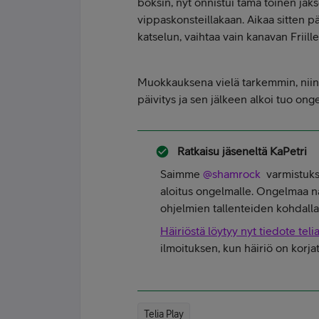
boksin, nyt onnistui tämä toinen jak
vippaskonsteillakaan. Aikaa sitten pä
katselun, vaihtaa vain kanavan Friill
Muokkauksena vielä tarkemmin, niinku
päivitys ja sen jälkeen alkoi tuo ong
Ratkaisu jäseneltä
KaPetri
Saimme
@shamrock
varmistukse
aloitus ongelmalle. Ongelmaa nä
ohjelmien tallenteiden kohdalla,
Häiriöstä löytyy nyt tiedote telia.
ilmoituksen, kun häiriö on korja
Telia Play