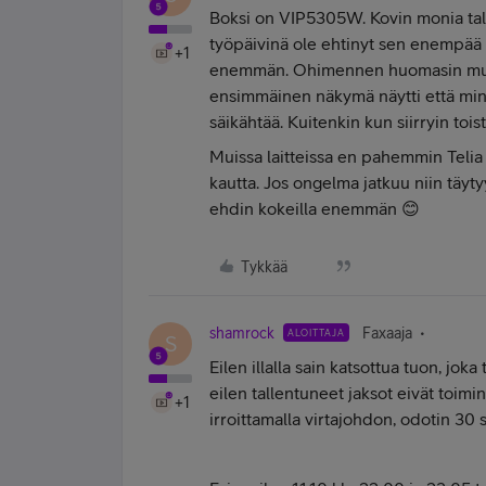
Boksi on VIP5305W. Kovin monia tall
työpäivinä ole ehtinyt sen enempää 
+1
enemmän. Ohimennen huomasin muute
ensimmäinen näkymä näytti että minul
säikähtää. Kuitenkin kun siirryin toist
Muissa laitteissa en pahemmin Telia 
kautta. Jos ongelma jatkuu niin täyt
ehdin kokeilla enemmän 😊
Tykkää
shamrock
Faxaaja
ALOITTAJA
S
Eilen illalla sain katsottua tuon, jok
eilen tallentuneet jaksot eivät toimi
+1
irroittamalla virtajohdon, odotin 30 s