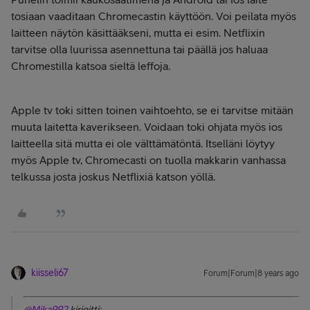
tosiaan vaaditaan Chromecastin käyttöön. Voi peilata myös
laitteen näytön käsittääkseni, mutta ei esim. Netflixin
tarvitse olla luurissa asennettuna tai päällä jos haluaa
Chromestilla katsoa sieltä leffoja.
Apple tv toki sitten toinen vaihtoehto, se ei tarvitse mitään
muuta laitetta kaverikseen. Voidaan toki ohjata myös ios
laitteella sitä mutta ei ole välttämätöntä. Itselläni löytyy
myös Apple tv, Chromecasti on tuolla makkarin vanhassa
telkussa josta joskus Netflixiä katson yöllä.
kiisseli67
Forum|Forum|8 years ago
@Mika992
kirjoitti: