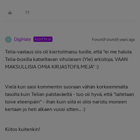
DigiHate
ALOITTAJA
Forum|Forum|8 years ago
D
Telia-vastaus siis oli kiertoilmaisu tuolle, että "ei me haluta
Telia-boxilla katseltavan vihulaisen (Yle) arkistoja, VAAN
MAKSULLISIA OMIA KIRJASTOFILMEJÄ" :)
Vielä kun saisi kommentin suoraan vähän korkeemmalta
tasolta kuin Telian palstaväeltä - tuo oli hyvä, että "laitetaan
toive eteenpäin" - ihan kuin siitä ei olisi naristu moneen
kertaan jo heti alkaen vuosi sitten... :)
Kiitos kuitenkin!