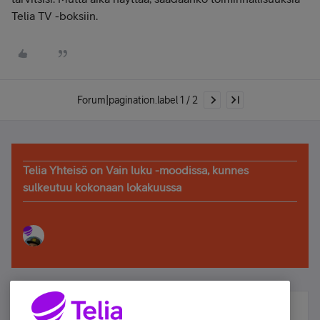
Telia TV -boksiin.
Forum|pagination.label 1 / 2
Telia Yhteisö on Vain luku -moodissa, kunnes
sulkeutuu kokonaan lokakuussa
Älä jää paitsi – osallistu ja voita!