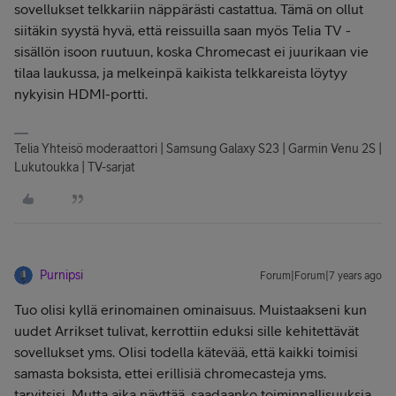
sovellukset telkkariin näppärästi castattua. Tämä on ollut
siitäkin syystä hyvä, että reissuilla saan myös Telia TV -
sisällön isoon ruutuun, koska Chromecast ei juurikaan vie
tilaa laukussa, ja melkeinpä kaikista telkkareista löytyy
nykyisin HDMI-portti.
Telia Yhteisö moderaattori | Samsung Galaxy S23 | Garmin Venu 2S |
Lukutoukka | TV-sarjat
Purnipsi
Forum|Forum|7 years ago
Tuo olisi kyllä erinomainen ominaisuus. Muistaakseni kun
uudet Arrikset tulivat, kerrottiin eduksi sille kehitettävät
sovellukset yms. Olisi todella kätevää, että kaikki toimisi
samasta boksista, ettei erillisiä chromecasteja yms.
tarvitsisi. Mutta aika näyttää, saadaanko toiminnallisuuksia