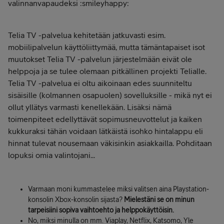
valinnanvapaudeksi :smileyhappy:
Telia TV -palvelua kehitetään jatkuvasti esim.
mobiilipalvelun käyttöliittymää, mutta tämäntapaiset isot
muutokset Telia TV -palvelun järjestelmään eivät ole
helppoja ja se tulee olemaan pitkällinen projekti Telialle.
Telia TV -palvelua ei oltu aikoinaan edes suunniteltu
sisäisille (kolmannen osapuolen) sovelluksille - mikä nyt ei
ollut yllätys varmasti kenellekään. Lisäksi nämä
toimenpiteet edellyttävät sopimusneuvottelut ja kaiken
kukkuraksi tähän voidaan lätkäistä isohko hintalappu eli
hinnat tulevat nousemaan väkisinkin asiakkailla. Pohditaan
lopuksi omia valintojani...
Varmaan moni kummastelee miksi valitsen aina Playstation-
konsolin Xbox-konsolin sijasta?
Mielestäni se on minun
tarpeisiini sopiva vaihtoehto ja helppokäyttöisin.
No, miksi minulla on mm. Viaplay, Netflix, Katsomo, Yle