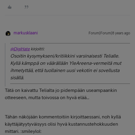
markusklaani
Forum|Forum|8 years ago
@DigiHate
kirjoitti:
Osoitin kysymykseni/kritiikkini varsinaisesti Telialle.
Kyllä kämppä on väärällään YleAreena-vermeitä mut
ihmetyttää, että tuollainen uusi vekotin ei sovellusta
sisällä.
Tätä on kaivattu Telialta jo pidempään useampaankin
otteeseen, mutta toivossa on hyvä elää...
Tähän näköjään kommentoitiin kirjoittaessani, noh kyllä
käyttäjätyytyväisyys olisi hyvä kustannustehokkuuden
mittari. :smileylol: