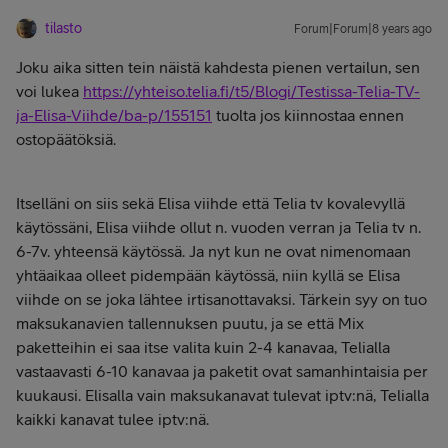
tilasto
Forum|Forum|8 years ago
Joku aika sitten tein näistä kahdesta pienen vertailun, sen
voi lukea
https://yhteiso.telia.fi/t5/Blogi/Testissa-Telia-TV-
ja-Elisa-Viihde/ba-p/155151
tuolta jos kiinnostaa ennen
ostopäätöksiä.
Itselläni on siis sekä Elisa viihde että Telia tv kovalevyllä
käytössäni, Elisa viihde ollut n. vuoden verran ja Telia tv n.
6-7v. yhteensä käytössä. Ja nyt kun ne ovat nimenomaan
yhtäaikaa olleet pidempään käytössä, niin kyllä se Elisa
viihde on se joka lähtee irtisanottavaksi. Tärkein syy on tuo
maksukanavien tallennuksen puutu, ja se että Mix
paketteihin ei saa itse valita kuin 2-4 kanavaa, Telialla
vastaavasti 6-10 kanavaa ja paketit ovat samanhintaisia per
kuukausi. Elisalla vain maksukanavat tulevat iptv:nä, Telialla
kaikki kanavat tulee iptv:nä.