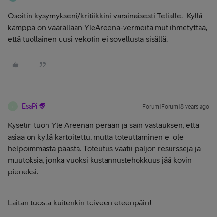
Osoitin kysymykseni/kritiikkini varsinaisesti Telialle. Kyllä
kämppä on väärällään YleAreena-vermeitä mut ihmetyttää,
että tuollainen uusi vekotin ei sovellusta sisällä.
EsaPi
Forum|Forum|8 years ago
E
Kyselin tuon Yle Areenan perään ja sain vastauksen, että
asiaa on kyllä kartoitettu, mutta toteuttaminen ei ole
helpoimmasta päästä. Toteutus vaatii paljon resursseja ja
muutoksia, jonka vuoksi kustannustehokkuus jää kovin
pieneksi.
Laitan tuosta kuitenkin toiveen eteenpäin!