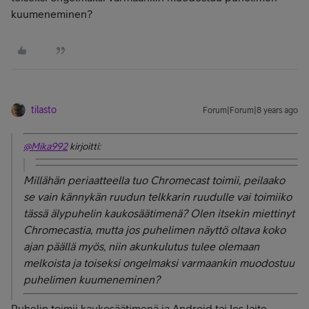
kuumeneminen?
tilasto
Forum|Forum|8 years ago
@Mika992
kirjoitti:
Millähän periaatteella tuo Chromecast toimii, peilaako
se vain kännykän ruudun telkkarin ruudulle vai toimiiko
tässä älypuhelin kaukosäätimenä? Olen itsekin miettinyt
Chromecastia, mutta jos puhelimen näyttö oltava koko
ajan päällä myös, niin akunkulutus tulee olemaan
melkoista ja toiseksi ongelmaksi varmaankin muodostuu
puhelimen kuumeneminen?
Puhelin toimii kaukosäätimenä ja Android tai Ios laite