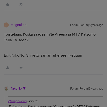
magnuken
Forum|Forum|8 years ago
M
Toistetaan: Koska saadaan Yle Areena ja MTV Katsomo
Telia TV:seen?
Edit NikoNo: Siirretty saman aiheiseen ketjuun
NikoNo
Forum|Forum|8 years ago
@magnuken
kirjoitti:
Toistetaan: Koska saadaan Yle Areena ja MTV Katsomo