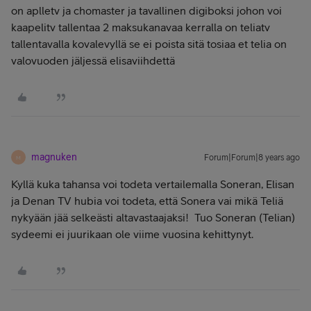
on aplletv ja chomaster ja tavallinen digiboksi johon voi
kaapelitv tallentaa 2 maksukanavaa kerralla on teliatv
tallentavalla kovalevyllä se ei poista sitä tosiaa et telia on
valovuoden jäljessä elisaviihdettä
magnuken
Forum|Forum|8 years ago
M
Kyllä kuka tahansa voi todeta vertailemalla Soneran, Elisan
ja Denan TV hubia voi todeta, että Sonera vai mikä Teliä
nykyään jää selkeästi altavastaajaksi! Tuo Soneran (Telian)
sydeemi ei juurikaan ole viime vuosina kehittynyt.