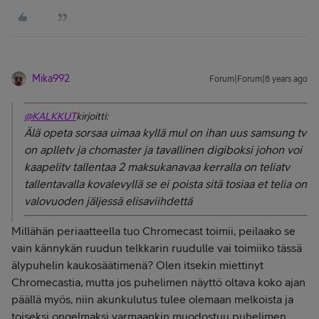
Mika992
Forum|Forum|8 years ago
@KALKKUT
kirjoitti:
Älä opeta sorsaa uimaa kyllä mul on ihan uus samsung tv
on aplletv ja chomaster ja tavallinen digiboksi johon voi
kaapelitv tallentaa 2 maksukanavaa kerralla on teliatv
tallentavalla kovalevyllä se ei poista sitä tosiaa et telia on
valovuoden jäljessä elisaviihdettä
Millähän periaatteella tuo Chromecast toimii, peilaako se
vain kännykän ruudun telkkarin ruudulle vai toimiiko tässä
älypuhelin kaukosäätimenä? Olen itsekin miettinyt
Chromecastia, mutta jos puhelimen näyttö oltava koko ajan
päällä myös, niin akunkulutus tulee olemaan melkoista ja
toiseksi ongelmaksi varmaankin muodostuu puhelimen