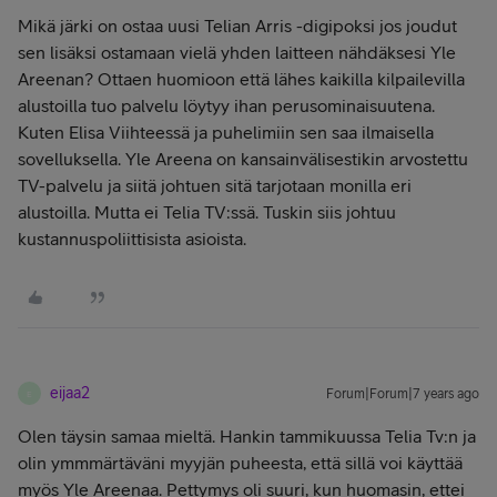
Mikä järki on ostaa uusi Telian Arris -digipoksi jos joudut
sen lisäksi ostamaan vielä yhden laitteen nähdäksesi Yle
Areenan? Ottaen huomioon että lähes kaikilla kilpailevilla
alustoilla tuo palvelu löytyy ihan perusominaisuutena.
Kuten Elisa Viihteessä ja puhelimiin sen saa ilmaisella
sovelluksella. Yle Areena on kansainvälisestikin arvostettu
TV-palvelu ja siitä johtuen sitä tarjotaan monilla eri
alustoilla. Mutta ei Telia TV:ssä. Tuskin siis johtuu
kustannuspoliittisista asioista.
eijaa2
Forum|Forum|7 years ago
E
Olen täysin samaa mieltä. Hankin tammikuussa Telia Tv:n ja
olin ymmmärtäväni myyjän puheesta, että sillä voi käyttää
myös Yle Areenaa. Pettymys oli suuri, kun huomasin, ettei