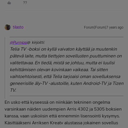
tilasto
Forum|Forum|7 years ago
@Purnipsi
@ kirjoitti:
Telia TV -boksi on kyllä vaivaton käyttää ja muutenkin
pätevä laite, mutta tiettyjen sovellusten puuttuminen on
valitettavaa. En tiedä, mistä se johtuu, mutta ei luulisi
kehittämisen olevan kovinkaan vaikeaa. Tai sitten
vaihtoehtoisesti, että Telia tarjoaisi oman sovelluksensa
geneerisille äly-TV -alustoille, kuten Android-TV ja Tizen
TV.
En usko että kyseessä on niinkään tekninen ongelma
varsinkaan näiden uudempien Arris 4302 ja 5305 boksien
kanssa, vaan uskoiisin että ennemmin lisensointi kysymys.
Käsittääkseni Arriksen Kreatv alustassa jokainen sovellus