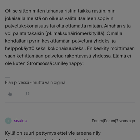
Oli se sitten miten tahansa ristiin taikka rastiin, niin
jokaisella meistä on oikeus valita itselleen sopivin
palvelukokonaisuus tai olla ottamatta mitään. Ainahan sitä
voi palata takaisin (pl. maksuhäiriömerkityillä). Omalla
kohdallani pyrin keskittämään palveluni yhdeksi ja
helppokäyttöiseksi kokonaisuudeksi. En keskity moittimaan
vaan kehittämään palvelua rakentavasti yhdessä. Elämä ei
ole kuten
Strömsössä
:smileyhappy:
Elän pilvessä - mutta vain diginä.
sisuleo
Forum|Forum|7 years ago
S
Kyllä on suuri pettymys ettei yle areena näy