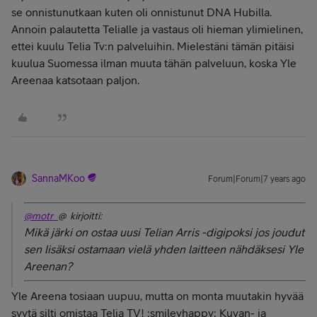
se onnistunutkaan kuten oli onnistunut DNA Hubilla.
Annoin palautetta Telialle ja vastaus oli hieman ylimielinen,
ettei kuulu Telia Tv:n palveluihin. Mielestäni tämän pitäisi
kuulua Suomessa ilman muuta tähän palveluun, koska Yle
Areenaa katsotaan paljon.
SannaMKoo
Forum|Forum|7 years ago
@motr_
@ kirjoitti:
Mikä järki on ostaa uusi Telian Arris -digipoksi jos joudut
sen lisäksi ostamaan vielä yhden laitteen nähdäksesi Yle
Areenan?
Yle Areena tosiaan uupuu, mutta on monta muutakin hyvää
syytä silti omistaa Telia TV! :smileyhappy: Kuvan- ja