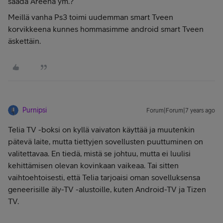
saada Areena ym.?
Meillä vanha Ps3 toimi uudemman smart Tveen
korvikkeena kunnes hommasimme android smart Tveen
äskettäin.
Purnipsi
Forum|Forum|7 years ago
Telia TV -boksi on kyllä vaivaton käyttää ja muutenkin
pätevä laite, mutta tiettyjen sovellusten puuttuminen on
valitettavaa. En tiedä, mistä se johtuu, mutta ei luulisi
kehittämisen olevan kovinkaan vaikeaa. Tai sitten
vaihtoehtoisesti, että Telia tarjoaisi oman sovelluksensa
geneerisille äly-TV -alustoille, kuten Android-TV ja Tizen
TV.