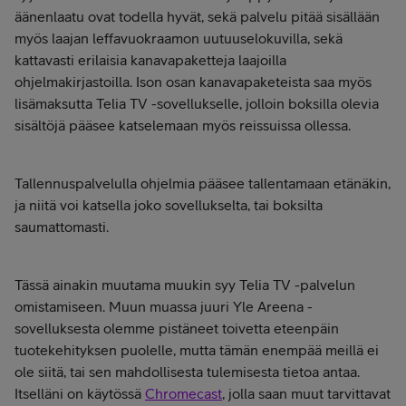
äänenlaatu ovat todella hyvät, sekä palvelu pitää sisällään
myös laajan leffavuokraamon uutuuselokuvilla, sekä
kattavasti erilaisia kanavapaketteja laajoilla
ohjelmakirjastoilla. Ison osan kanavapaketeista saa myös
lisämaksutta Telia TV -sovellukselle, jolloin boksilla olevia
sisältöjä pääsee katselemaan myös reissuissa ollessa.
Tallennuspalvelulla ohjelmia pääsee tallentamaan etänäkin,
ja niitä voi katsella joko sovellukselta, tai boksilta
saumattomasti.
Tässä ainakin muutama muukin syy Telia TV -palvelun
omistamiseen. Muun muassa juuri Yle Areena -
sovelluksesta olemme pistäneet toivetta eteenpäin
tuotekehityksen puolelle, mutta tämän enempää meillä ei
ole siitä, tai sen mahdollisesta tulemisesta tietoa antaa.
Itselläni on käytössä
Chromecast
, jolla saan muut tarvittavat