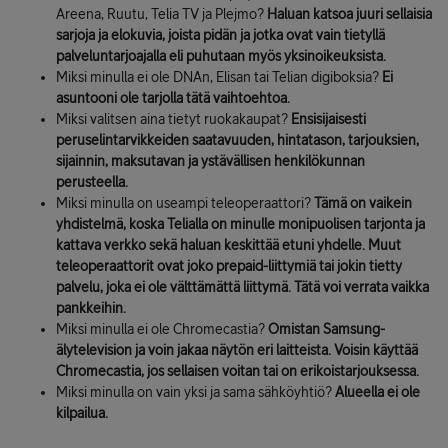
Areena, Ruutu, Telia TV ja Plejmo?
Haluan katsoa juuri sellaisia
sarjoja ja elokuvia, joista pidän ja jotka ovat vain tietyllä
palveluntarjoajalla eli puhutaan myös yksinoikeuksista.
Miksi minulla ei ole DNAn, Elisan tai Telian digiboksia?
Ei
asuntooni ole tarjolla tätä vaihtoehtoa.
Miksi valitsen aina tietyt ruokakaupat?
Ensisijaisesti
peruselintarvikkeiden saatavuuden, hintatason, tarjouksien,
sijainnin, maksutavan ja ystävällisen henkilökunnan
perusteella.
Miksi minulla on useampi teleoperaattori?
Tämä on vaikein
yhdistelmä, koska Telialla on minulle monipuolisen tarjonta ja
kattava verkko sekä haluan keskittää etuni yhdelle. Muut
teleoperaattorit ovat joko prepaid-liittymiä tai jokin tietty
palvelu, joka ei ole välttämättä liittymä. Tätä voi verrata vaikka
pankkeihin.
Miksi minulla ei ole Chromecastia?
Omistan Samsung-
älytelevision ja voin jakaa näytön eri laitteista. Voisin käyttää
Chromecastia, jos sellaisen voitan tai on erikoistarjouksessa.
Miksi minulla on vain yksi ja sama sähköyhtiö?
Alueella ei ole
kilpailua.