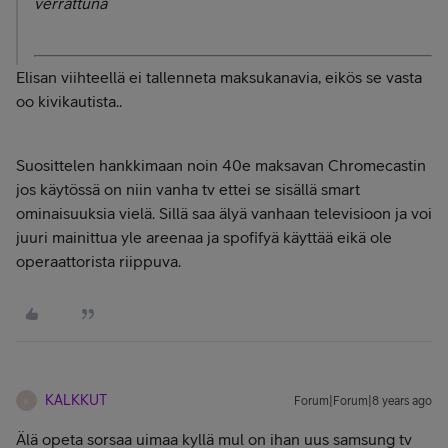
verrattuna
Elisan viihteellä ei tallenneta maksukanavia, eikös se vasta
oo kivikautista..
Suosittelen hankkimaan noin 40e maksavan Chromecastin
jos käytössä on niin vanha tv ettei se sisällä smart
ominaisuuksia vielä. Sillä saa älyä vanhaan televisioon ja voi
juuri mainittua yle areenaa ja spofifyä käyttää eikä ole
operaattorista riippuva.
KALKKUT
Forum|Forum|8 years ago
K
Älä opeta sorsaa uimaa kyllä mul on ihan uus samsung tv