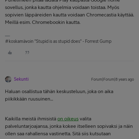
sovellus, jonka kautta ohjelmia voidaan toistaa. Myös
sopivien läppäreiden kautta voidaan Chromecastia käyttää.
Meillä esim. Chromebookin kautta.
#koskamävoin "Stupid is as stupid does" - Forrest Gump
Sekunti
Forum|Forum|8 years ago
Haluan osallistua tähän keskusteluun, joka on aika
piikikkään ruusuinen...
Kaikilla meistä ihmisistä
on oikeus
valita
palveluntarjoajansa, jonka kokee itselleen sopivaksi ja näin
ollen saa rahallensa vastinetta. Sitä siis kutsutaan