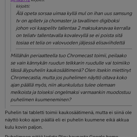
kirjoitti:
Älä opeta sorsaa uimaa kyllä mul on ihan uus samsung
tv on aplletv ja chomaster ja tavallinen digiboksi
johon voi kaapelitv tallentaa 2 maksukanavaa kerralla
on teliatv tallentavalla kovalevyllä se ei poista sitä
tosiaa et telia on valovuoden jäljessä elisaviihdettä
Millähän periaatteella tuo Chromecast toimii, peilaako
se vain kännykän ruudun telkkarin ruudulle vai toimiiko
tässä älypuhelin kaukosäätimenä? Olen itsekin miettinyt
Chromecastia, mutta jos puhelimen näyttö oltava koko
ajan päällä myös, niin akunkulutus tulee olemaan
melkoista ja toiseksi ongelmaksi varmaankin muodostuu
puhelimen kuumeneminen?
Puhelin tai tabletti toimii kaukosäätimenä, mutta ei siinä ole
näyttö koko ajan päällä eli ei puhelin kuumene eikä akkua
kulu kovin paljon.
Puhelimeen pitää ladata Play kaupasta Google home