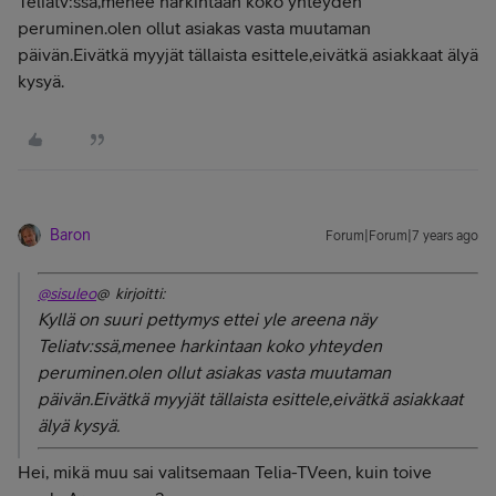
Teliatv:ssä,menee harkintaan koko yhteyden
peruminen.olen ollut asiakas vasta muutaman
päivän.Eivätkä myyjät tällaista esittele,eivätkä asiakkaat älyä
kysyä.
Baron
Forum|Forum|7 years ago
@sisuleo
@ kirjoitti:
Kyllä on suuri pettymys ettei yle areena näy
Teliatv:ssä,menee harkintaan koko yhteyden
peruminen.olen ollut asiakas vasta muutaman
päivän.Eivätkä myyjät tällaista esittele,eivätkä asiakkaat
älyä kysyä.
Hei, mikä muu sai valitsemaan Telia-TVeen, kuin toive