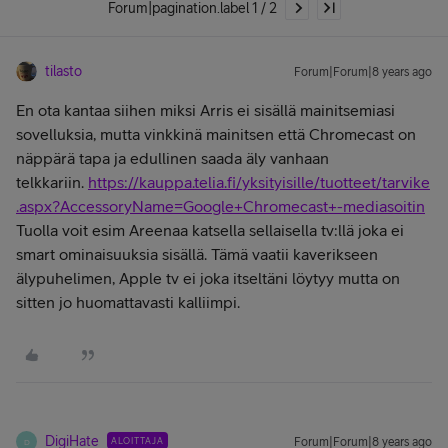
Forum|pagination.label 1 / 2
tilasto
Forum|Forum|8 years ago
En ota kantaa siihen miksi Arris ei sisällä mainitsemiasi
sovelluksia, mutta vinkkinä mainitsen että Chromecast on
näppärä tapa ja edullinen saada äly vanhaan
telkkariin.
https://kauppa.telia.fi/yksityisille/tuotteet/tarvike
.aspx?AccessoryName=Google+Chromecast+-mediasoitin
Tuolla voit esim Areenaa katsella sellaisella tv:llä joka ei
smart ominaisuuksia sisällä. Tämä vaatii kaverikseen
älypuhelimen, Apple tv ei joka itseltäni löytyy mutta on
sitten jo huomattavasti kalliimpi.
DigiHate
ALOITTAJA
Forum|Forum|8 years ago
D