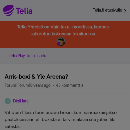
Telia.fi etusivulle
Telia Yhteisö on Vain luku -moodissa, kunnes
sulkeutuu kokonaan lokakuussa
Telia Play -keskustelut
Arris-boxi & Yle Areena?
Forum|Forum|8 years ago
43 kommenttia
DigiHate
D
Vihdoin tilasin tuon uuden boxin, kun määräaikaisjakso
päätöksessään eli boxista ei tarvi maksaa sitä jotain liki
satasta...