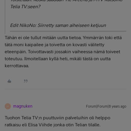
Telia TV:seen?
Edit NikoNo: Siirretty saman aiheiseen ketjuun
Tähän ei ole tullut mitään uutta tietoa. Ymmärrän toki että
tätä moni kaipailee ja toivetta on kovasti välitetty
eteenpäin. Toivottavasti jossakin vaiheessa nämä toiveet
toteutuu. Ilmoitellaan kyllä heti, mikäli tästä on uutta
kerrottavaa.
magnuken
Forum|Forum|8 years ago
M
Tuohon Telia TV:n puuttuviin palveluihin oli helppo
ratkaisu eli Elisa Viihde jonka otin Telian tilalle.