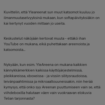
Kuvittelin, että Yleareenat sun muut katsomot kuuluu jo
ilmanmuutaselvyyksinä mukaan, kun softapäivityksiäkin on
kai kertynyt vuoden mittaan jo useita.
Keskustelut näköjään kertovat muuta - ettäkö ihan
YouTube on mukana, eikä puhettakaan areenoista ja
katsomoista...
Nykyään, kun esim. YleAreena on mukana kaikkien
kännykkämerkkien kaikissa käyttöjärjestelmissä,
pleikkareissa, xboxeissa - ja vissiin silitysraudoissa,
leivänpaahtimissa ja mikroaaltouuneissakin, niin herää
kymysys, että onko syy Areenan puuttumiseen vain se, että
viihdeboxilla halutaan väen vain vuokraavan elokuvia
Telian tarjonnasta?