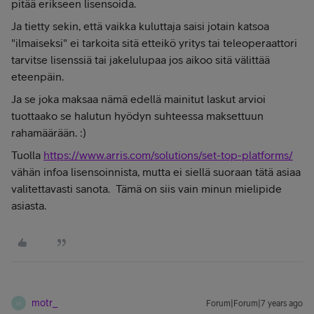
pitää erikseen lisensoida.
Ja tietty sekin, että vaikka kuluttaja saisi jotain katsoa
"ilmaiseksi" ei tarkoita sitä etteikö yritys tai teleoperaattori
tarvitse lisenssiä tai jakelulupaa jos aikoo sitä välittää
eteenpäin.
Ja se joka maksaa nämä edellä mainitut laskut arvioi
tuottaako se halutun hyödyn suhteessa maksettuun
rahamäärään. :)
Tuolla
https://www.arris.com/solutions/set-top-platforms/
vähän infoa lisensoinnista, mutta ei siellä suoraan tätä asiaa
valitettavasti sanota. Tämä on siis vain minun mielipide
asiasta.
motr_
Forum|Forum|7 years ago
M