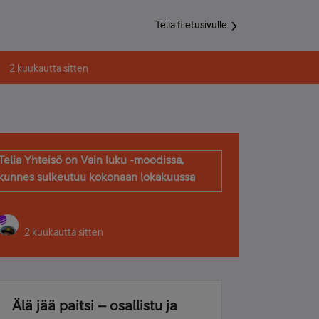
Telia.fi etusivulle
2 kuukautta sitten
Telia Yhteisö on Vain luku -moodissa,
kunnes sulkeutuu kokonaan lokakuussa
2 kuukautta sitten
Älä jää paitsi – osallistu ja