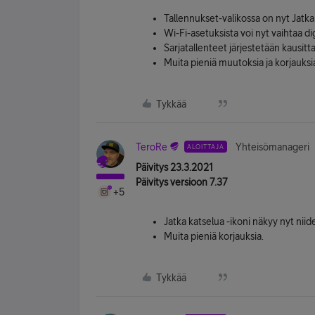
Tallennukset-valikossa on nyt Jatka 
Wi-Fi-asetuksista voi nyt vaihtaa 
Sarjatallenteet järjestetään kausitt
Muita pieniä muutoksia ja korjauksi
Tykkää
TeroRe
Yhteisömanageri
ALOITTAJA
Päivitys 23.3.2021
Päivitys versioon 7.37
+5
Jatka katselua -ikoni näkyy nyt nii
Muita pieniä korjauksia.
Tykkää