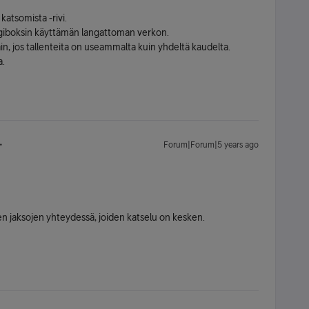
katsomista -rivi.
digiboksin käyttämän langattoman verkon.
ain, jos tallenteita on useammalta kuin yhdeltä kaudelta.
a.
Forum|Forum|5 years ago
den jaksojen yhteydessä, joiden katselu on kesken.