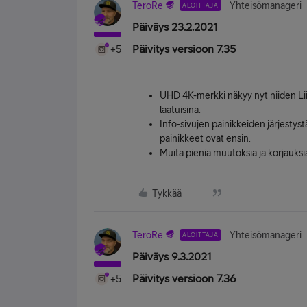
TeroRe
Yhteisömanageri
ALOITTAJA
Päiväys 23.2.2021
Päivitys versioon 7.35
+5
UHD 4K-merkki näkyy nyt niiden Lii
laatuisina.
Info-sivujen painikkeiden järjestys
painikkeet ovat ensin.
Muita pieniä muutoksia ja korjauksi
Tykkää
TeroRe
Yhteisömanageri
ALOITTAJA
Päiväys 9.3.2021
Päivitys versioon 7.36
+5