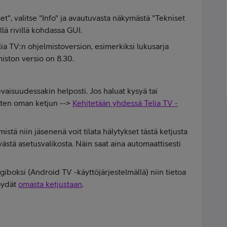
", valitse "Info" ja avautuvasta näkymästä "Tekniset
lä rivillä kohdassa GUI.
ia TV:n ohjelmistoversion, esimerkiksi lukusarja
iston versio on 8.30.
ulevaisuudessakin helposti. Jos haluat kysyä tai
rten oman ketjun -->
Kehitetään yhdessä Telia TV -
istä niin jäsenenä voit tilata hälytykset tästä ketjusta
stä asetusvalikosta. Näin saat aina automaattisesti
boksi (Android TV -käyttöjärjestelmällä) niin tietoa
löydät
omasta ketjustaan
.