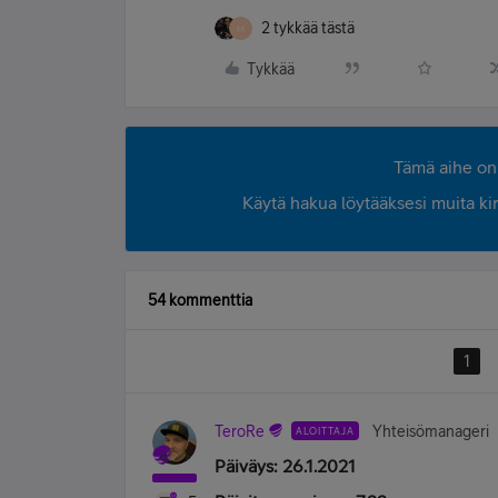
2 tykkää tästä
M
Tykkää
Tämä aihe on 
Käytä hakua löytääksesi muita kirjo
54 kommenttia
1
TeroRe
Yhteisömanageri
ALOITTAJA
Päiväys: 26.1.2021