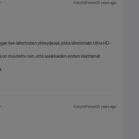
Forum|Forum|5 years ago
gan live-lähetysten yhteydessä, jotka lähetetään Ultra HD -
tä on muutettu niin, että asiakkaiden eniten käyttämät
a.
Forum|Forum|5 years ago