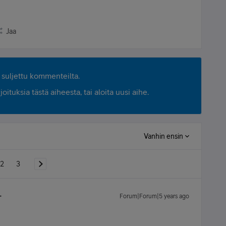
Jaa
suljettu kommenteilta.
ituksia tästä aiheesta, tai aloita uusi aihe.
Vanhin ensin
2
3
Forum|Forum|5 years ago