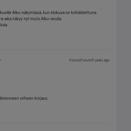
uville Alku-näkymässä, kun elokuva on kohdistettuna.
ra-aika näkyy nyt myös Alku-sivulla.
ksia.
Forum|Forum|5 years ago
 ilmenneen virheen korjaus