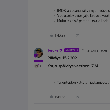
IMDB-arvosana näkyy nyt myös elok
Vuokraelokuvien jäljellä oleva vuok
Muita teknisiä parannuksia ja korjau
Tykkää
TeroRe
Yhteisömanageri
ALOITTAJA
Päiväys: 15.2.2021
Korjauspäivitys versioon: 7.34
+5
Tallenteiden katselun jatkamisessa
Tykkää