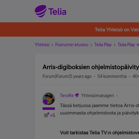
Telia Yhteisö on Va
Yhteisö
Foorumin etusivu
Telia Play
Telia Play 
Arris-digiboksien ohjelmistopäivit
Forum|Forum|5 years ago
54 kommenttia
404
TeroRe
Yhteisömanageri
Tässä ketjussa jaamme tietoa Arris-d
uusimmasta ohjelmistosta ja päivity
+5
Voit tarkistaa Telia TV:n ohjelmistov