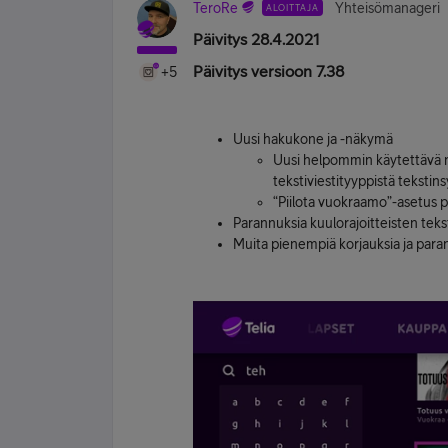
TeroRe
Yhteisömanageri
ALOITTAJA
Päivitys 28.4.2021
Päivitys versioon 7.38
+5
Uusi hakukone ja -näkymä
Uusi helpommin käytettävä 
tekstiviestityyppistä tekstin
“Piilota vuokraamo”-asetus py
Parannuksia kuulorajoitteisten teks
Muita pienempiä korjauksia ja para