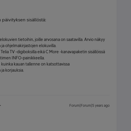
päivityksen sisällöstä:
lokuvien tietoihin, joille arvosana on saatavilla. Arvio näkyy
 ja ohjelmakirjastojen elokuvilla.
Telia TV -digiboksilla eikä C More -kanavapaketin sisällöissä
ätimen INFO-painikkeella.
 kuinka kauan tallenne on katsottavissa
 ja korjauksia.
Forum|Forum|5 years ago