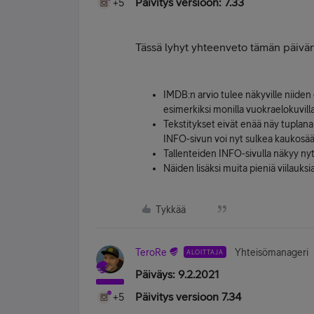
Päivitys versioon: 7.33
+5
Tässä lyhyt yhteenveto tämän päivän 
IMDB:n arvio tulee näkyville niiden e
esimerkiksi monilla vuokraelokuvilla
Tekstitykset eivät enää näy tuplana 
INFO-sivun voi nyt sulkea kaukosä
Tallenteiden INFO-sivulla näkyy nyt
Näiden lisäksi muita pieniä viilauksia
Tykkää
TeroRe
Yhteisömanageri
ALOITTAJA
Päiväys: 9.2.2021
Päivitys versioon 7.34
+5