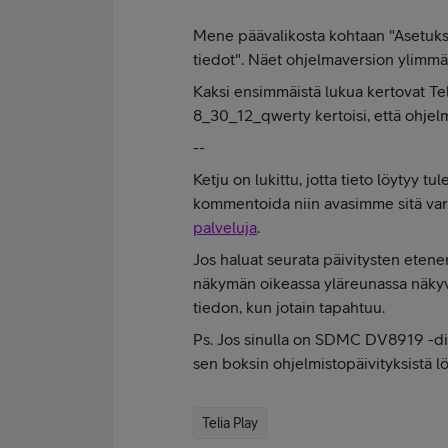
Mene päävalikosta kohtaan "Asetukset
tiedot". Näet ohjelmaversion ylimmäl
Kaksi ensimmäistä lukua kertovat Tel
8_30_12_qwerty kertoisi, että ohjelm
--
Ketju on lukittu, jotta tieto löytyy t
kommentoida niin avasimme sitä va
palveluja
.
Jos haluat seurata päivitysten etenem
näkymän oikeassa yläreunassa näkyvä
tiedon, kun jotain tapahtuu.
Ps. Jos sinulla on SDMC DV8919 -digi
sen boksin ohjelmistopäivityksistä 
Telia Play