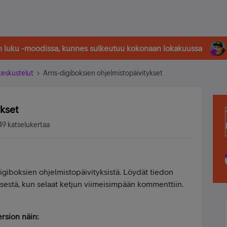
in luku -moodissa, kunnes sulkeutuu kokonaan lokakuussa
-keskustelut
Arris-digiboksien ohjelmistopäivitykset
ykset
9 katselukertaa
igiboksien ohjelmistopäivityksistä. Löydät tiedon
ksestä, kun selaat ketjun viimeisimpään kommenttiin.
ersion näin: