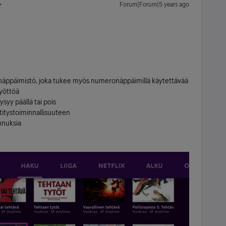
Forum|Forum|5 years ago
näppäimistö, joka tukee myös numeronäppäimillä käytettävää
syöttöä
syy päällä tai pois
titystoiminnallisuuteen
nnuksia