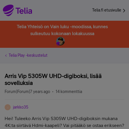
Telia.fi etusivulle
Telia Yhteisö on Vain luku -moodissa, kunnes
sulkeutuu kokonaan lokakuussa
Telia Play -keskustelut
Arris Vip 5305W UHD-digiboksi, lisää
sovelluksia
Forum|Forum|7 years ago
14 kommenttia
jarkko35
J
Hei! Tuleeko Arris Vip 5305W UHD-digiboksin mukana
4K:ta siirtävä Hdmi-kaapeli? Vai pitääkö se ostaa erikseen?