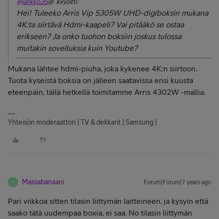
@jarkko35
@ kirjoitti:
Hei! Tuleeko Arris Vip 5305W UHD-digiboksin mukana
4K:ta siirtävä Hdmi-kaapeli? Vai pitääkö se ostaa
erikseen? Ja onko tuohon boksiin joskus tulossa
muitakin sovelluksia kuin Youtube?
Mukana lähtee hdmi-piuha, joka kykenee 4K:n siirtoon.
Tuota kyseistä boksia on jälleen saatavissa ensi kuusta
eteenpäin, tällä hetkellä toimitamme Arris 4302W -mallia.
Yhteisön moderaattori | TV & dekkarit | Samsung |
Massabanaani
Forum|Forum|7 years ago
M
Pari viikkoa sitten tilasin liittymän laitteineen, ja kysyin että
saako tätä uudempaa boxia, ei saa. No tilasin liittymän