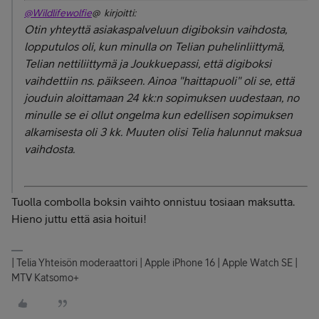
@Wildlifewolfie
@ kirjoitti:
Otin yhteyttä asiakaspalveluun digiboksin vaihdosta,
lopputulos oli, kun minulla on Telian puhelinliittymä,
Telian nettiliittymä ja Joukkuepassi, että digiboksi
vaihdettiin ns. päikseen. Ainoa "haittapuoli" oli se, että
jouduin aloittamaan 24 kk:n sopimuksen uudestaan, no
minulle se ei ollut ongelma kun edellisen sopimuksen
alkamisesta oli 3 kk. Muuten olisi Telia halunnut maksua
vaihdosta.
Tuolla combolla boksin vaihto onnistuu tosiaan maksutta.
Hieno juttu että asia hoitui!
| Telia Yhteisön moderaattori | Apple iPhone 16 | Apple Watch SE |
MTV Katsomo+