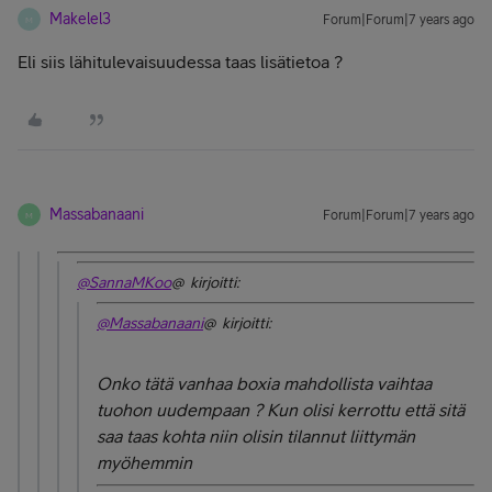
Makelel3
Forum|Forum|7 years ago
M
Eli siis lähitulevaisuudessa taas lisätietoa ?
Massabanaani
Forum|Forum|7 years ago
M
@SannaMKoo
@ kirjoitti:
@Massabanaani
@ kirjoitti:
Onko tätä vanhaa boxia mahdollista vaihtaa
tuohon uudempaan ? Kun olisi kerrottu että sitä
saa taas kohta niin olisin tilannut liittymän
myöhemmin