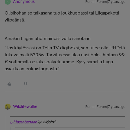
Anonymous
Forum|Forum|7 years ago
A
Olisikohan se taikasana tuo joukkuepassi tai Liigapaketti
ylipäänsä.
Ainakin Liigan uhd mainossivulla sanotaan
"
Jos käytössäsi on Telia TV digiboksi, sen tulee olla UHD:tä
tukeva malli 5305w. Tarvittaessa tilaa uusi boksi hintaan 99
€ soittamalla asiakaspalveluumme. Kysy samalla Liiga-
asiakkaan erikoistarjousta.
"
Wildlifewolfie
Forum|Forum|7 years ago
@Massabanaani
@ kirjoitti: