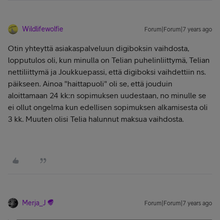
Wildlifewolfie
Forum|Forum|7 years ago
Otin yhteyttä asiakaspalveluun digiboksin vaihdosta,
lopputulos oli, kun minulla on Telian puhelinliittymä, Telian
nettiliittymä ja Joukkuepassi, että digiboksi vaihdettiin ns.
päikseen. Ainoa "haittapuoli" oli se, että jouduin
aloittamaan 24 kk:n sopimuksen uudestaan, no minulle se
ei ollut ongelma kun edellisen sopimuksen alkamisesta oli
3 kk. Muuten olisi Telia halunnut maksua vaihdosta.
Merja_J
Forum|Forum|7 years ago