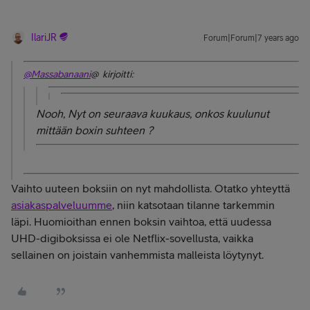
IlariJR
Forum|Forum|7 years ago
@Massabanaani
@ kirjoitti:
Nooh, Nyt on seuraava kuukaus, onkos kuulunut
mittään boxin suhteen ?
Vaihto uuteen boksiin on nyt mahdollista. Otatko yhteyttä
asiakaspalveluumme
, niin katsotaan tilanne tarkemmin
läpi.
Huomioithan ennen boksin vaihtoa, että uudessa
UHD-digiboksissa ei ole Netflix-sovellusta, vaikka
sellainen on joistain vanhemmista malleista löytynyt.