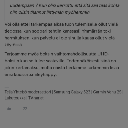
uudempaan ? Kun olisi kerrottu että sitä saa taas kohta
niin olisin tilannut liittymän myöhemmin
Voi olla ettei tarkempaa aikaa tuon tulemiselle ollut vielä
tiedossa, kun soppari tehtiin kanssasi! Ymmärrän toki
harmituksen, kun palvelu ei ole sinulla kauaa ollut vielä
käytössä.
Tarjoamme myös boksin vaihtomahdollisuutta UHD-
boksiin kun se tulee saataville. Todennäköisesti siinä on
jokin kertamaksu, mutta näistä tiedämme tarkemmin lisää
ensi kuussa :smileyhappy:
Telia Yhteisö moderaattori | Samsung Galaxy S23 | Garmin Venu 2S |
Lukutoukka | TV-sarjat