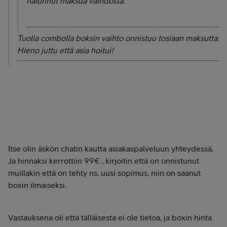
halunnut maksua vaihdosta.
Tuolla combolla boksin vaihto onnistuu tosiaan maksutta.
Hieno juttu että asia hoitui!
Itse olin äskön chatin kautta asiakaspalveluun yhteydessä.
Ja hinnaksi kerrottiin 99€ , kirjoitin että on onnistunut
muillakin että on tehty ns. uusi sopimus, niin on saanut
boxin ilmaiseksi.
Vastauksena oli että tälläisesta ei ole tietoa, ja boxin hinta