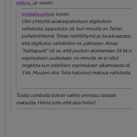
@Merja_J
@ kirjoitti:
@Wildlifewolfie
@ kirjoitti:
Otin yhteyttä asiakaspalveluun digiboksin
vaihdosta, lopputulos oli, kun minulla on Telian
puhelinliittymä, Telian nettiliittymä ja Joukkuepassi,
että digiboksi vaihdettiin ns. päikseen. Ainoa
"haittapuoli" oli se, että jouduin aloittamaan 24 kk:n
sopimuksen uudestaan, no minulle se ei ollut
ongelma kun edellisen sopimuksen alkamisesta oli
3 kk. Muuten olisi Telia halunnut maksua vaihdosta.
Tuolla combolla boksin vaihto onnistuu tosiaan
maksutta. Hieno juttu että asia hoitui!