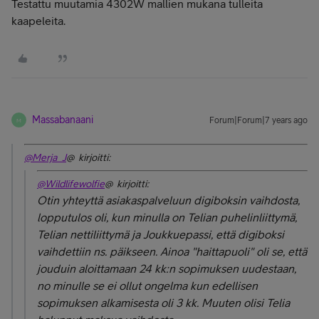
Testattu muutamia 4302W mallien mukana tulleita
kaapeleita.
Massabanaani
Forum|Forum|7 years ago
M
@Merja_J
@ kirjoitti:
@Wildlifewolfie
@ kirjoitti:
Otin yhteyttä asiakaspalveluun digiboksin vaihdosta,
lopputulos oli, kun minulla on Telian puhelinliittymä,
Telian nettiliittymä ja Joukkuepassi, että digiboksi
vaihdettiin ns. päikseen. Ainoa "haittapuoli" oli se, että
jouduin aloittamaan 24 kk:n sopimuksen uudestaan,
no minulle se ei ollut ongelma kun edellisen
sopimuksen alkamisesta oli 3 kk. Muuten olisi Telia