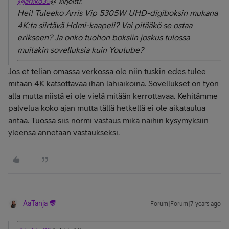
@jarkko35
@ kirjoitti:
Hei! Tuleeko Arris Vip 5305W UHD-digiboksin mukana
4K:ta siirtävä Hdmi-kaapeli? Vai pitääkö se ostaa
erikseen? Ja onko tuohon boksiin joskus tulossa
muitakin sovelluksia kuin Youtube?
Jos et telian omassa verkossa ole niin tuskin edes tulee
mitään 4K katsottavaa ihan lähiaikoina. Sovellukset on työn
alla mutta niistä ei ole vielä mitään kerrottavaa. Kehitämme
palvelua koko ajan mutta tällä hetkellä ei ole aikataulua
antaa. Tuossa siis normi vastaus mikä näihin kysymyksiin
yleensä annetaan vastaukseksi.
AaTanja
Forum|Forum|7 years ago