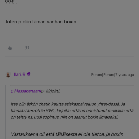
99€ .
Joten pidän tämän vanhan boxin
IlariJR
Forum|Forum|7 years ago
@Massabanaani
@ kirjoitti:
Itse olin äskön chatin kautta asiakaspalveluun yhteydessä. Ja
hinnaksi kerrottiin 99€ , kirjoitin että on onnistunut muillakin että
on tehty ns. uusi sopimus, niin on saanut boxin ilmaiseksi.
Vastauksena oli että tälläisesta ei ole tietoa, ja boxin