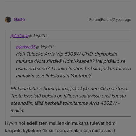
tilasto
Forum|Forum|7 years ago
@AaTanja
@ kirjoitti:
@jarkko35
@ kirjoitti:
Hei! Tuleeko Arris Vip 5305W UHD-digiboksin
mukana 4K:ta siirtävä Hdmi-kaapeli? Vai pitääkö se
ostaa erikseen? Ja onko tuohon boksiin joskus tulossa
muitakin sovelluksia kuin Youtube?
Mukana lähtee hdmi-piuha, joka kykenee 4K:n siirtoon.
Tuota kyseistä boksia on jälleen saatavissa ensi kuusta
eteenpäin, tällä hetkellä toimitamme Arris 4302W -
mallia.
Hyvin noi edellisten mallienkin mukana tulevat hdmi
kaapelit kykekee 4k siirtoon, ainakin osa niistä siis :)