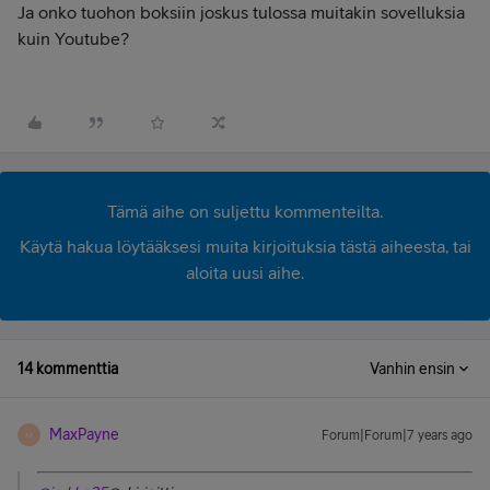
Ja onko tuohon boksiin joskus tulossa muitakin sovelluksia
kuin Youtube?
Tämä aihe on suljettu kommenteilta.
Käytä hakua löytääksesi muita kirjoituksia tästä aiheesta, tai
aloita uusi aihe.
14 kommenttia
Vanhin ensin
MaxPayne
Forum|Forum|7 years ago
M