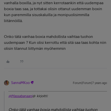
vanhalla boxilla, ja nyt sitten kerrotaankin että uudempaa
boxia taas saa, ja tottakai olisin ottanut uudemman boxin
kun paremmilla sisuskaluilla ja monipuolisimmilla
liitännöillä.
Onko tätä vanhaa boxia mahdollista vaihtaa tuohon
uudempaan ? Kun olisi kerrottu että sitä saa taas kohta niin
olisin tilannut liittymän myöhemmin
SannaMKoo
Forum|Forum|7 years ago
@Massabanaani
@ kirjoitti:
Onko tätä vanhaa boxia mahdollista vaihtaa tuohon