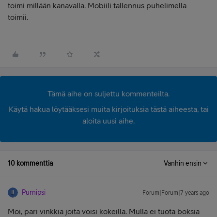
toimi millään kanavalla. Mobiili tallennus puhelimella
toimii.
Tämä aihe on suljettu kommenteilta.
Käytä hakua löytääksesi muita kirjoituksia tästä aiheesta, tai
aloita uusi aihe.
10 kommenttia
Vanhin ensin
Purnipsi
Forum|Forum|7 years ago
Moi, pari vinkkiä joita voisi kokeilla. Mulla ei tuota boksia