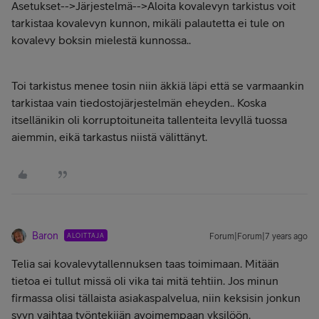
Asetukset-->Järjestelmä-->Aloita kovalevyn tarkistus voit
tarkistaa kovalevyn kunnon, mikäli palautetta ei tule on
kovalevy boksin mielestä kunnossa..
Toi tarkistus menee tosin niin äkkiä läpi että se varmaankin
tarkistaa vain tiedostojärjestelmän eheyden.. Koska
itsellänikin oli korruptoituneita tallenteita levyllä tuossa
aiemmin, eikä tarkastus niistä välittänyt.
Baron
ALOITTAJA
Forum|Forum|7 years ago
Telia sai kovalevytallennuksen taas toimimaan. Mitään
tietoa ei tullut missä oli vika tai mitä tehtiin. Jos minun
firmassa olisi tällaista asiakaspalvelua, niin keksisin jonkun
syyn vaihtaa työntekijän avoimempaan yksilöön.