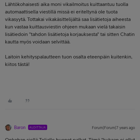
Lähtökohaisesti aika moni vikailmoitus kuittaantuu tuolla
automaattisella viestillä missä ei eriteltynä ole tuota
vikasyytä. Tottakai vikakäsittelijältä saa lisätietoja aiheesta
kun vastaa kuittausviestin ohjeen mukaan vielä takaisin
lisätiedoin "tahdon lisätietoja korjauksesta" tai sitten Chatin
kautta myös voidaan selvittää.
Laitoin kehityspalautteen tuon osalta eteenpäin kuitenkin,
kiitos tästä!
Baron
ALOITTAJA
Forum|Forum|7 years ago
Onkohan siellä Telialle huonot palkat. Tämä "kukaan ei ollut