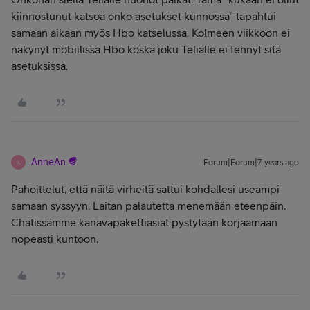
kiinnostunut katsoa onko asetukset kunnossa" tapahtui
samaan aikaan myös Hbo katselussa. Kolmeen viikkoon ei
näkynyt mobiilissa Hbo koska joku Telialle ei tehnyt sitä
asetuksissa.
AnneAn
Forum|Forum|7 years ago
A
Pahoittelut, että näitä virheitä sattui kohdallesi useampi
samaan syssyyn. Laitan palautetta menemään eteenpäin.
Chatissämme kanavapakettiasiat pystytään korjaamaan
nopeasti kuntoon.