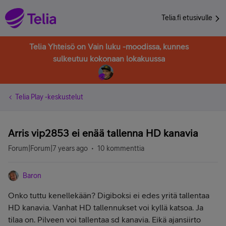
Telia.fi etusivulle
Telia Yhteisö on Vain luku -moodissa, kunnes
sulkeutuu kokonaan lokakuussa
Telia Play -keskustelut
Arris vip2853 ei enää tallenna HD kanavia
Forum|Forum|7 years ago
10 kommenttia
Baron
Onko tuttu kenellekään? Digiboksi ei edes yritä tallentaa
HD kanavia. Vanhat HD tallennukset voi kyllä katsoa. Ja
tilaa on. Pilveen voi tallentaa sd kanavia. Eikä ajansiirto