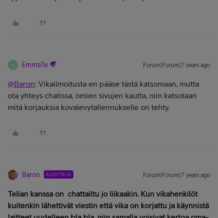
EmmaTe
Forum|Forum|7 years ago
E
@Baron
: Vikailmoitusta en pääse tästä katsomaan, mutta
ota yhteys chatissa, omien sivujen kautta, niin katsotaan
mitä korjauksia kovalevytallennukselle on tehty.
Baron
ALOITTAJA
Forum|Forum|7 years ago
Telian kanssa on chattailtu jo liikaakin. Kun vikahenkilöt
kuitenkin lähettivät viestin että vika on korjattu ja käynnistä
laitteet uudelleen bla bla, niin samalla voisivat kertoa oma-