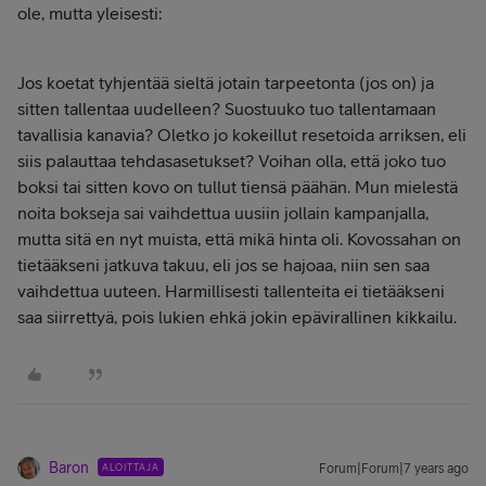
ole, mutta yleisesti:
Jos koetat tyhjentää sieltä jotain tarpeetonta (jos on) ja
sitten tallentaa uudelleen? Suostuuko tuo tallentamaan
tavallisia kanavia? Oletko jo kokeillut resetoida arriksen, eli
siis palauttaa tehdasasetukset? Voihan olla, että joko tuo
boksi tai sitten kovo on tullut tiensä päähän. Mun mielestä
noita bokseja sai vaihdettua uusiin jollain kampanjalla,
mutta sitä en nyt muista, että mikä hinta oli. Kovossahan on
tietääkseni jatkuva takuu, eli jos se hajoaa, niin sen saa
vaihdettua uuteen. Harmillisesti tallenteita ei tietääkseni
saa siirrettyä, pois lukien ehkä jokin epävirallinen kikkailu.
Baron
ALOITTAJA
Forum|Forum|7 years ago