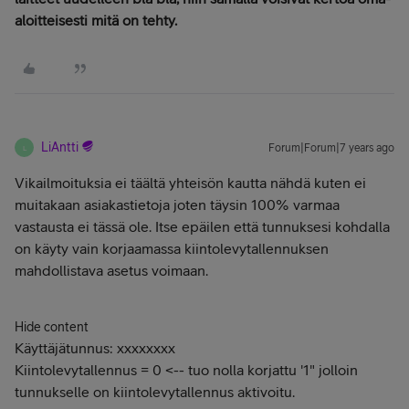
aloitteisesti mitä on tehty.
LiAntti
Forum|Forum|7 years ago
L
Vikailmoituksia ei täältä yhteisön kautta nähdä kuten ei
muitakaan asiakastietoja joten täysin 100% varmaa
vastausta ei tässä ole. Itse epäilen että tunnuksesi kohdalla
on käyty vain korjaamassa kiintolevytallennuksen
mahdollistava asetus voimaan.
Hide content
Käyttäjätunnus: xxxxxxxx
Kiintolevytallennus = 0 <-- tuo nolla korjattu '1" jolloin
tunnukselle on kiintolevytallennus aktivoitu.