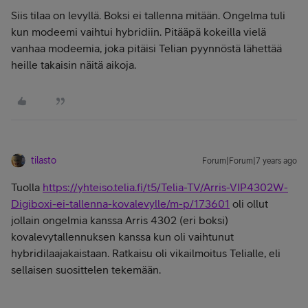
Siis tilaa on levyllä. Boksi ei tallenna mitään. Ongelma tuli
kun modeemi vaihtui hybridiin. Pitääpä kokeilla vielä
vanhaa modeemia, joka pitäisi Telian pyynnöstä lähettää
heille takaisin näitä aikoja.
tilasto
Forum|Forum|7 years ago
Tuolla
https://yhteiso.telia.fi/t5/Telia-TV/Arris-VIP4302W-
Digiboxi-ei-tallenna-kovalevylle/m-p/173601
oli ollut
jollain ongelmia kanssa Arris 4302 (eri boksi)
kovalevytallennuksen kanssa kun oli vaihtunut
hybridilaajakaistaan. Ratkaisu oli vikailmoitus Telialle, eli
sellaisen suosittelen tekemään.