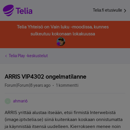
Telia.fi etusivulle
Telia Yhteisö on Vain luku -moodissa, kunnes
sulkeutuu kokonaan lokakuussa
Telia Play -keskustelut
ARRIS VIP4302 ongelmatilanne
Forum|Forum|8 years ago
1 kommentti
ahmari6
A
ARRIS yrittää alustaa itseään, etsii firmistä Interwebistä
(image.iptv.telia.se) siinä kuitenkaan koskaan onnistumatta
ja käynnistää itsensä uudelleen. Kierrokseen menee noin