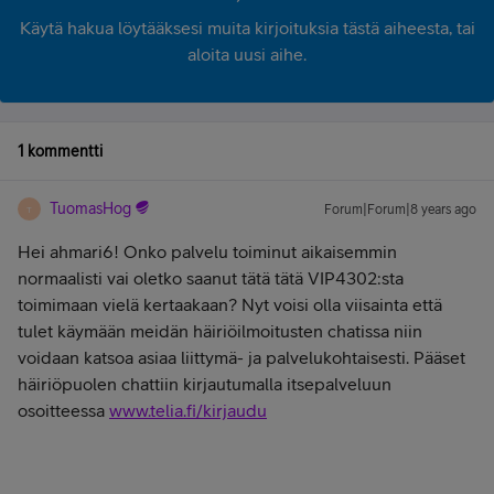
Käytä hakua löytääksesi muita kirjoituksia tästä aiheesta, tai
aloita uusi aihe.
1 kommentti
TuomasHog
Forum|Forum|8 years ago
T
Hei ahmari6! Onko palvelu toiminut aikaisemmin
normaalisti vai oletko saanut tätä tätä VIP4302:sta
toimimaan vielä kertaakaan? Nyt voisi olla viisainta että
tulet käymään meidän häiriöilmoitusten chatissa niin
voidaan katsoa asiaa liittymä- ja palvelukohtaisesti. Pääset
häiriöpuolen chattiin kirjautumalla itsepalveluun
osoitteessa
www.telia.fi/kirjaudu