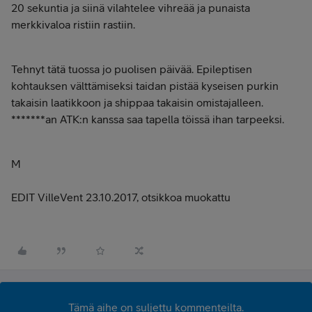
20 sekuntia ja siinä vilahtelee vihreää ja punaista
merkkivaloa ristiin rastiin.
Tehnyt tätä tuossa jo puolisen päivää. Epileptisen
kohtauksen välttämiseksi taidan pistää kyseisen purkin
takaisin laatikkoon ja shippaa takaisin omistajalleen.
*******an ATK:n kanssa saa tapella töissä ihan tarpeeksi.
M
EDIT VilleVent 23.10.2017, otsikkoa muokattu
Tämä aihe on suljettu kommenteilta.