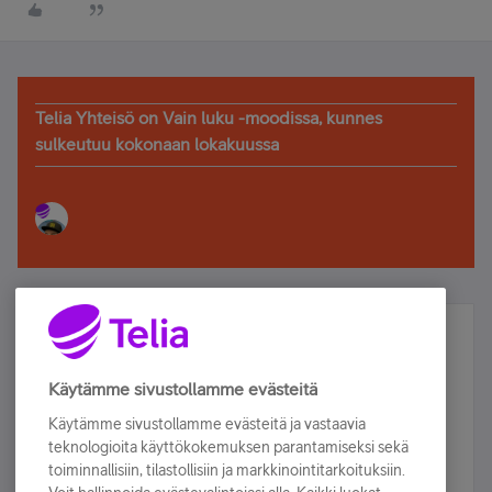
Telia Yhteisö on Vain luku -moodissa, kunnes
sulkeutuu kokonaan lokakuussa
Älä jää paitsi – osallistu ja voita!
Tilaa Telian uutiskirje ja olet mukana arvonnassa.
Käytämme sivustollamme evästeitä
Samalla saat parhaat asiakasedut suoraan
Käytämme sivustollamme evästeitä ja vastaavia
sähköpostiisi.
teknologioita käyttökokemuksen parantamiseksi sekä
toiminnallisiin, tilastollisiin ja markkinointitarkoituksiin.