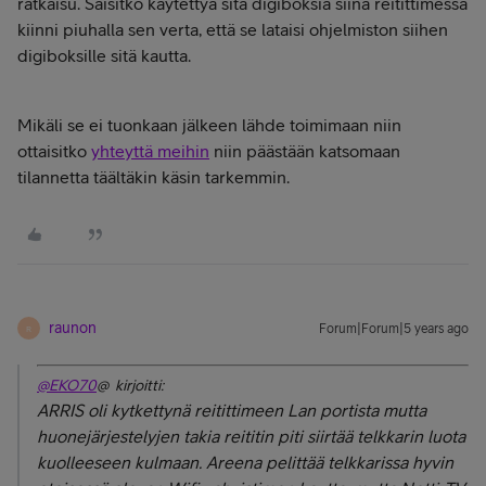
ratkaisu. Saisitko käytettyä sitä digiboksia siinä reitittimessä
kiinni piuhalla sen verta, että se lataisi ohjelmiston siihen
digiboksille sitä kautta.
Mikäli se ei tuonkaan jälkeen lähde toimimaan niin
ottaisitko
yhteyttä meihin
niin päästään katsomaan
tilannetta täältäkin käsin tarkemmin.
raunon
Forum|Forum|5 years ago
R
@EKO70
@ kirjoitti:
ARRIS oli kytkettynä reitittimeen Lan portista mutta
huonejärjestelyjen takia reititin piti siirtää telkkarin luota
kuolleeseen kulmaan. Areena pelittää telkkarissa hyvin