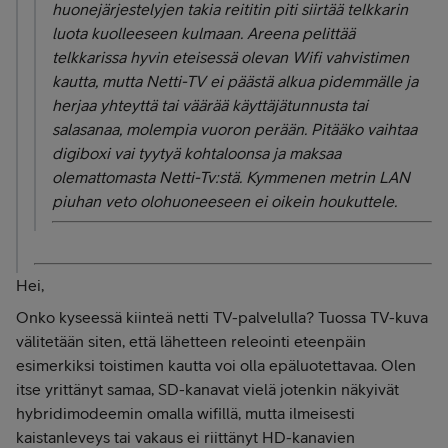
huonejärjestelyjen takia reititin piti siirtää telkkarin
luota kuolleeseen kulmaan. Areena pelittää
telkkarissa hyvin eteisessä olevan Wifi vahvistimen
kautta, mutta Netti-TV ei päästä alkua pidemmälle ja
herjaa yhteyttä tai väärää käyttäjätunnusta tai
salasanaa, molempia vuoron perään. Pitääko vaihtaa
digiboxi vai tyytyä kohtaloonsa ja maksaa
olemattomasta Netti-Tv:stä. Kymmenen metrin LAN
piuhan veto olohuoneeseen ei oikein houkuttele.
Hei,
Onko kyseessä kiinteä netti TV-palvelulla? Tuossa TV-kuva
välitetään siten, että lähetteen releointi eteenpäin
esimerkiksi toistimen kautta voi olla epäluotettavaa. Olen
itse yrittänyt samaa, SD-kanavat vielä jotenkin näkyivät
hybridimodeemin omalla wifillä, mutta ilmeisesti
kaistanleveys tai vakaus ei riittänyt HD-kanavien