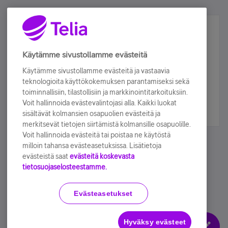
Älä jää paitsi – osallistu ja voita!
Tilaa Telian uutiskirje ja olet mukana arvonnassa.
Käytämme sivustollamme evästeitä
Samalla saat parhaat asiakasedut suoraan
Käytämme sivustollamme evästeitä ja vastaavia
sähköpostiisi.
teknologioita käyttökokemuksen parantamiseksi sekä
toiminnallisiin, tilastollisiin ja markkinointitarkoituksiin.
Voit hallinnoida evästevalintojasi alla. Kaikki luokat
Tilaa nyt
sisältävät kolmansien osapuolien evästeitä ja
merkitsevät tietojen siirtämistä kolmansille osapuolille.
Voit hallinnoida evästeitä tai poistaa ne käytöstä
milloin tahansa evästeasetuksissa. Lisätietoja
evästeistä saat
evästeitä koskevasta
tietosuojaselosteestamme.
Käyttöehdot
Accessibility statement
Evästeasetukset
Hyväksy evästeet
Evästeasetukset