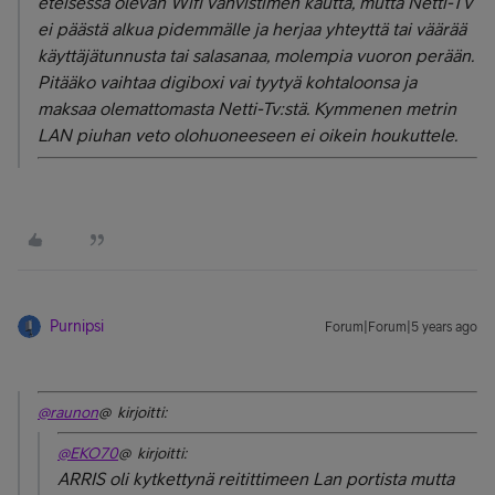
eteisessä olevan Wifi vahvistimen kautta, mutta Netti-TV
ei päästä alkua pidemmälle ja herjaa yhteyttä tai väärää
käyttäjätunnusta tai salasanaa, molempia vuoron perään.
Pitääko vaihtaa digiboxi vai tyytyä kohtaloonsa ja
maksaa olemattomasta Netti-Tv:stä. Kymmenen metrin
LAN piuhan veto olohuoneeseen ei oikein houkuttele.
Purnipsi
Forum|Forum|5 years ago
@raunon
@ kirjoitti:
@EKO70
@ kirjoitti:
ARRIS oli kytkettynä reitittimeen Lan portista mutta