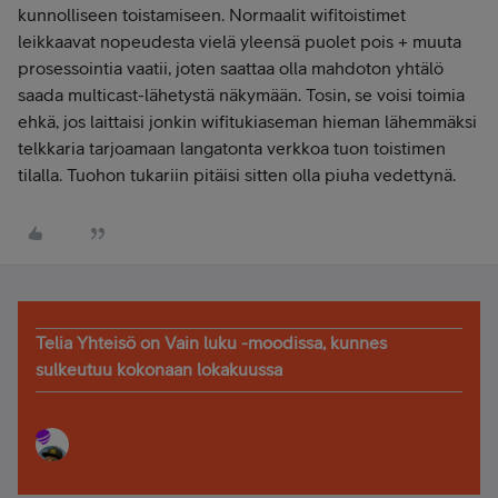
kunnolliseen toistamiseen. Normaalit wifitoistimet
leikkaavat nopeudesta vielä yleensä puolet pois + muuta
prosessointia vaatii, joten saattaa olla mahdoton yhtälö
saada multicast-lähetystä näkymään. Tosin, se voisi toimia
ehkä, jos laittaisi jonkin wifitukiaseman hieman lähemmäksi
telkkaria tarjoamaan langatonta verkkoa tuon toistimen
tilalla. Tuohon tukariin pitäisi sitten olla piuha vedettynä.
Telia Yhteisö on Vain luku -moodissa, kunnes
sulkeutuu kokonaan lokakuussa