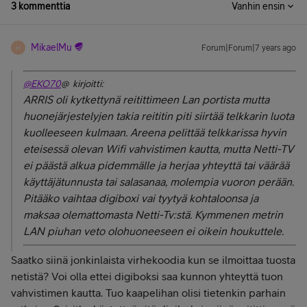
3 kommenttia
Vanhin ensin
MikaelMu
Forum|Forum|7 years ago
M
@EKO70
@ kirjoitti:
ARRIS oli kytkettynä reitittimeen Lan portista mutta
huonejärjestelyjen takia reititin piti siirtää telkkarin luota
kuolleeseen kulmaan. Areena pelittää telkkarissa hyvin
eteisessä olevan Wifi vahvistimen kautta, mutta Netti-TV
ei päästä alkua pidemmälle ja herjaa yhteyttä tai väärää
käyttäjätunnusta tai salasanaa, molempia vuoron perään.
Pitääko vaihtaa digiboxi vai tyytyä kohtaloonsa ja
maksaa olemattomasta Netti-Tv:stä. Kymmenen metrin
LAN piuhan veto olohuoneeseen ei oikein houkuttele.
Saatko siinä jonkinlaista virhekoodia kun se ilmoittaa tuosta
netistä? Voi olla ettei digiboksi saa kunnon yhteyttä tuon
vahvistimen kautta. Tuo kaapelihan olisi tietenkin parhain