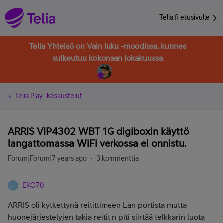
Telia.fi etusivulle
Telia Yhteisö on Vain luku -moodissa, kunnes
sulkeutuu kokonaan lokakuussa
Telia Play -keskustelut
ARRIS VIP4302 WBT 1G digiboxin käyttö
langattomassa WiFi verkossa ei onnistu.
Forum|Forum|7 years ago
3 kommenttia
EKO70
E
ARRIS oli kytkettynä reitittimeen Lan portista mutta
huonejärjestelyjen takia reititin piti siirtää telkkarin luota