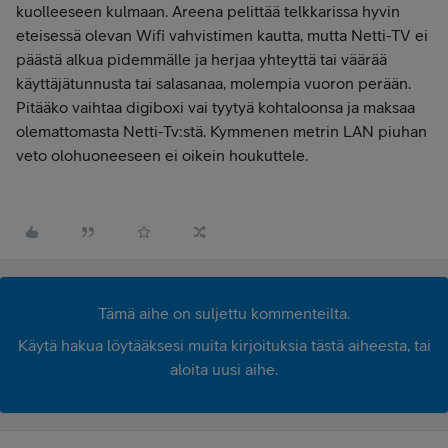
kuolleeseen kulmaan. Areena pelittää telkkarissa hyvin
eteisessä olevan Wifi vahvistimen kautta, mutta Netti-TV ei
päästä alkua pidemmälle ja herjaa yhteyttä tai väärää
käyttäjätunnusta tai salasanaa, molempia vuoron perään.
Pitääko vaihtaa digiboxi vai tyytyä kohtaloonsa ja maksaa
olemattomasta Netti-Tv:stä. Kymmenen metrin LAN piuhan
veto olohuoneeseen ei oikein houkuttele.
Tämä aihe on suljettu kommenteilta.
Käytä hakua löytääksesi muita kirjoituksia tästä aiheesta, tai
aloita uusi aihe.