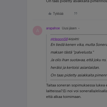
On taas pidetty asiakkaita pimennos
Tykkää
arapahoe
Uusi jäsen
A
@Heponi58
kirjoitti:
En tiedä kenen vika, mutta Sonera 
maksan tästä "palvelusta."
Ja olis ihan suotavaa, että joku ns.
heräisi ja kertoisi asianlaidan.
On taas pidetty asiakkaita pimenn
Taitaa soneran sopimuksessa lukea e
laitteissa?.Ei noi voi soneralla/elisa
että alkaa toimimaan.