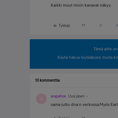
Kaikki muut mixin kanavat näkyy.
Tykkää
Tämä aihe on 
Käytä hakua löytääksesi muita kirjo
10 kommenttia
arapahoe
Uusi jäsen
A
sama juttu dna:n verkossa.Myös Eart