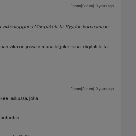
Forum|Forum|10 years ago
osi viikonloppuna Mix-paketista. Pyydän korvaamaan
aan vika on jossain muualla(joko canal digitalilla tai
Forum|Forum|10 years ago
kee laskussa, jolla
iantuntija