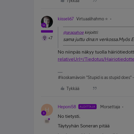
Tykkää
kiisseli67
Virtuaalihahmo ⭐️
@arapahoe
kirjoitti:
+7
sama juttu dna:n verkossa.Myös Ea
No niinpäs näkyy tuolla häiriötiedot
relativeUrl=/Tiedotus/Hairiotiedot
#koskamävoin "Stupid is as stupid does" 
Tykkää
Heponi58
Morsettaja
ALOITTAJA
H
No tietysti.
Täytyyhän Soneran pitää