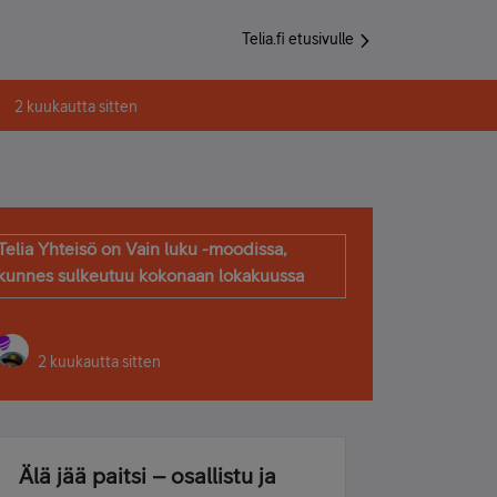
Telia.fi etusivulle
2 kuukautta sitten
Telia Yhteisö on Vain luku -moodissa,
kunnes sulkeutuu kokonaan lokakuussa
2 kuukautta sitten
Älä jää paitsi – osallistu ja