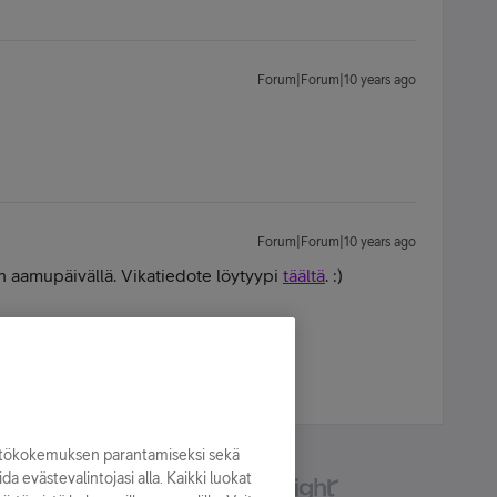
Forum|Forum|10 years ago
Forum|Forum|10 years ago
n aamupäivällä. Vikatiedote löytyypi
täältä
. :)
yttökokemuksen parantamiseksi sekä
oida evästevalintojasi alla. Kaikki luokat