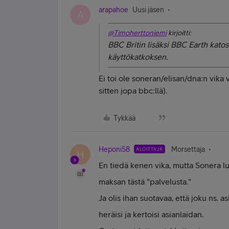
arapahoe
Uusi jäsen
A
@Timoherttoniemi
kirjoitti:
BBC Britin lisäksi BBC Earth kat
käyttökatkoksen.
Ei toi ole soneran/elisan/dna:n vika v
sitten jopa bbc:llä).
Tykkää
Heponi58
Morsettaja
ALOITTAJA
H
En tiedä kenen vika, mutta Sonera lu
maksan tästä "palvelusta."
Ja olis ihan suotavaa, että joku ns. as
heräisi ja kertoisi asianlaidan.