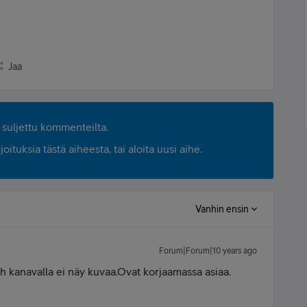
Jaa
suljettu kommenteilta.
ituksia tästä aiheesta, tai aloita uusi aihe.
Vanhin ensin
Forum|Forum|10 years ago
h kanavalla ei näy kuvaa.Ovat korjaamassa asiaa.