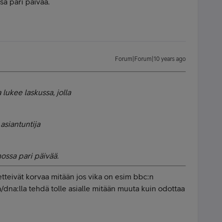
sa pari päivää.
Forum|Forum|10 years ago
lukee laskussa, jolla
 asiantuntija
ossa pari päivää.
tteivät korvaa mitään jos vika on esim bbc:n
lla/dna:lla tehdä tolle asialle mitään muuta kuin odottaa