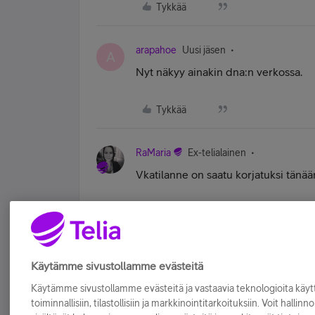
Tykkää
arapahoe
Uusi jäsen
A
Nyt näkyy ainakin dna:n verkossa.
Tykkää
RaMaria
Ex-telialainen
Vkatilanne on saatu korjatuksi tänää
Paina peukkua jos tykkäsit vastauksesta!
Tykkää
Käytämme sivustollamme evästeitä
Käytämme sivustollamme evästeitä ja vastaavia teknologioita kä
toiminnallisiin, tilastollisiin ja markkinointitarkoituksiin. Voit hallinn