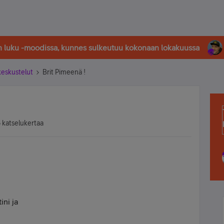
in luku -moodissa, kunnes sulkeutuu kokonaan lokakuussa
-keskustelut
Brit Pimeenä !
 katselukertaa
ini ja