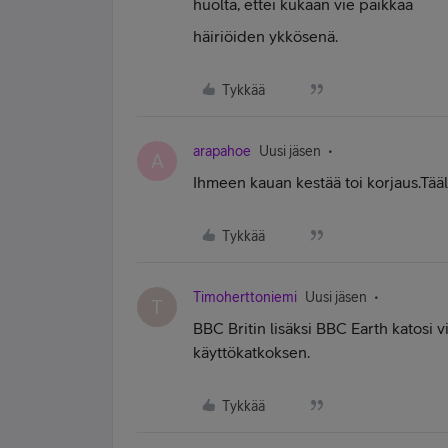
huolta, ettei kukaan vie paikkaa
häiriöiden ykkösenä.
Tykkää
arapahoe
Uusi jäsen
A
Ihmeen kauan kestää toi korjaus.Tääll
Tykkää
Timoherttoniemi
Uusi jäsen
T
BBC Britin lisäksi BBC Earth katosi
käyttökatkoksen.
Tykkää