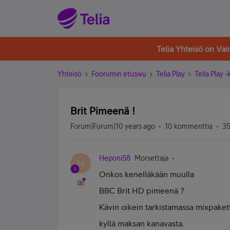
Telia Yhteisö on Va
Yhteisö
Foorumin etusivu
Telia Play
Telia Play 
Brit Pimeenä !
Forum|Forum|10 years ago
10 kommenttia
35
Heponi58
Morsettaja
H
Onkos kenelläkään muulla
BBC Brit HD pimeenä ?
Kävin oikein tarkistamassa mixpakett
kyllä maksan kanavasta.