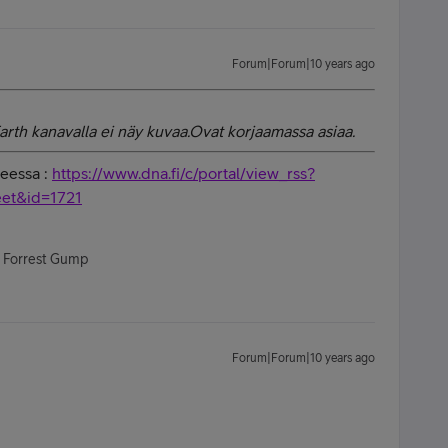
Forum|Forum|10 years ago
rth kanavalla ei näy kuvaa.Ovat korjaamassa asiaa.
teessa :
https://www.dna.fi/c/portal/view_rss?
teet&id=1721
- Forrest Gump
Forum|Forum|10 years ago