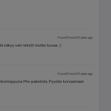
Forum|Forum|10 years ago
ä näkyy vain tekstit muttei kuvaa. :)
Forum|Forum|10 years ago
 viikonloppuna Mix-paketista. Pyydän korvaamaan