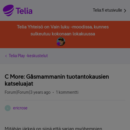
Telia.fi etusivulle
Telia Yhteisö on Vain luku -moodissa, kunnes
sulkeutuu kokonaan lokakuussa
Telia Play -keskustelut
C More: Gåsmammanin tuotantokausien
katseluajat
Forum|Forum|3 years ago
1 kommentti
ericrose
E
Mitähän järkeä on siinä että sarjan myöhempien