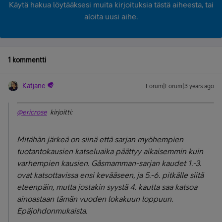
Käytä hakua löytääksesi muita kirjoituksia tästä aiheesta, tai
aloita uusi aihe.
1 kommentti
Katjane
Forum|Forum|3 years ago
@ericrose
kirjoitti:
Mitähän järkeä on siinä että sarjan myöhempien
tuotantokausien katseluaika päättyy aikaisemmin kuin
varhempien kausien.
Gåsmamman
-sarjan kaudet 1.-3.
ovat katsottavissa ensi kevääseen, ja 5.-6. pitkälle siitä
eteenpäin, mutta jostakin syystä 4. kautta saa katsoa
ainoastaan tämän vuoden lokakuun loppuun.
Epäjohdonmukaista.