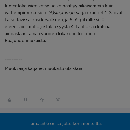
tuotantokausien katseluaika päättyy aikaisemmin kuin
varhempien kausien.
Gåsmamman
-sarjan kaudet 1.-3. ovat
katsottavissa ensi kevääseen, ja 5.-6. pitkälle siitä
eteenpäin, mutta jostakin syystä 4. kautta saa katsoa
ainoastaan tämän vuoden lokakuun loppuun.
Epäjohdonmukaista.
----------
Muokkaaja katjane: muokattu otsikkoa
Tämä aihe on suljettu kommenteilta.