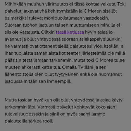
Mihinkään muuhun värimuutos ei tässä kohtaa vaikuta. Toki
palvelut jatkavat yhä kehittymistään ja C Moren sisällöt
esimerkiksi tulevat monipuolistumaan vastedeskin.
Suoraan tuohon laatuun tai sen muuttumiseen minulla ei
siis ole vastausta. Olitkin
tässä ketjussa
hyvin asiaa jo
avannut ja ollut yhteydessä suoraan asiakaspalveluunkin,
he varmasti ovat ottaneet siellä palautteesi ylös. Itselläni ei
ihan tuollaista samanlaista kotiteatterijärjestelmää ole millä
pääsisin testailemaan tarkemmin, mutta toki C Morea tulee
muuten ahkerasti katseltua. Omalla TV:lläni ja sen
äänentoistolla olen ollut tyytyväinen enkä ole huomannut
laadussa mitään sen ihmeempiä.
Mutta tosiaan hyvä kun olit ollut yhteydessä ja asiaa käyty
tarkemmin läpi. Varmasti palvelut kehittyvät koko ajan
tulevaisuudessakin ja siinä on myös saamillamme
palautteilla tärkeä rooli.