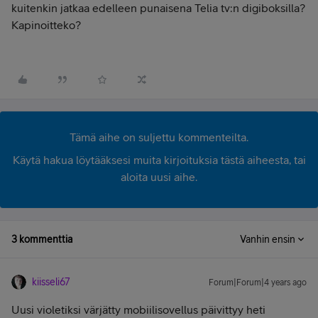
kuitenkin jatkaa edelleen punaisena Telia tv:n digiboksilla?
Kapinoitteko?
Tämä aihe on suljettu kommenteilta.
Käytä hakua löytääksesi muita kirjoituksia tästä aiheesta, tai
aloita uusi aihe.
3 kommenttia
Vanhin ensin
kiisseli67
Forum|Forum|4 years ago
Uusi violetiksi värjätty mobiilisovellus päivittyy heti