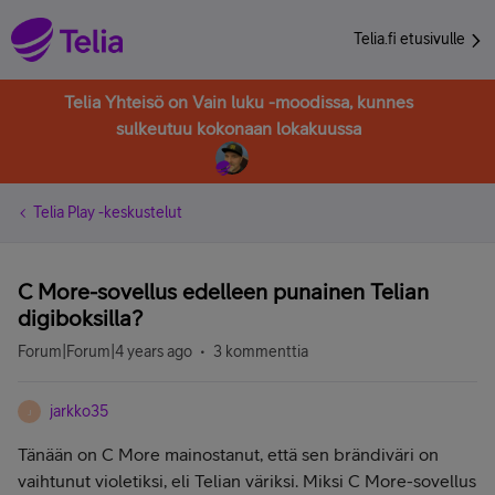
Telia.fi etusivulle
Telia Yhteisö on Vain luku -moodissa, kunnes
sulkeutuu kokonaan lokakuussa
Telia Play -keskustelut
C More-sovellus edelleen punainen Telian
digiboksilla?
Forum|Forum|4 years ago
3 kommenttia
jarkko35
J
Tänään on C More mainostanut, että sen brändiväri on
vaihtunut violetiksi, eli Telian väriksi. Miksi C More-sovellus