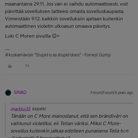
maanantaina 29.11. Jos väri ei vaihdu automaattisesti, voit
päivittää sovelluksen laitteesi omasta sovelluskaupasta.
Viimeistään 9.12. kaikkiin sovelluksiin ajetaan kuitenkin
automaattinen violetin ulkoasun omaava päivitys.
Luki C Moren sivuilla 😉>
#koskamävoin "Stupid is as stupid does" - Forrest Gump
SINAD
Forum|Forum|4 years ago
@jarkko35
kirjoitti:
Tänään on C More mainostanut, että sen brändiväri on
vaihtunut violetiksi, eli Telian väriksi. Miksi C More-
sovellus kuitenkin jatkaa edelleen punaisena Telia tv:n