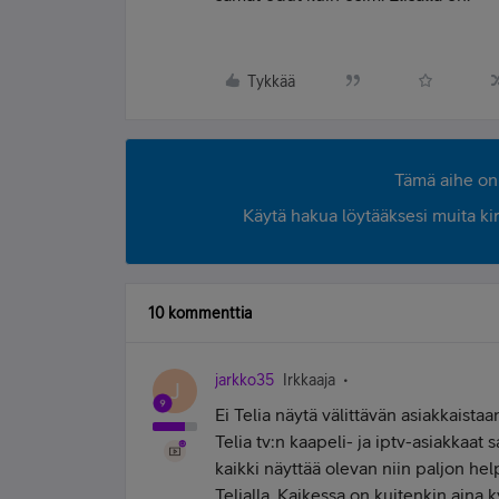
Tykkää
Tämä aihe on 
Käytä hakua löytääksesi muita kirjo
10 kommenttia
jarkko35
Irkkaaja
J
Ei Telia näytä välittävän asiakkaista
Telia tv:n kaapeli- ja iptv-asiakkaat 
kaikki näyttää olevan niin paljon h
Telialla. Kaikessa on kuitenkin aina 