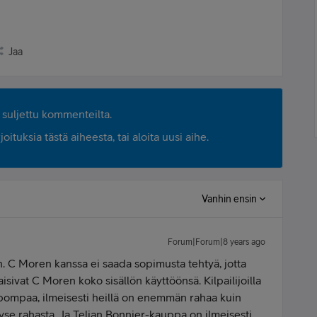
Jaa
suljettu kommenteilta.
ituksia tästä aiheesta, tai aloita uusi aihe.
Vanhin ensin
Forum|Forum|8 years ago
an. C Moren kanssa ei saada sopimusta tehtyä, jotta
saisivat C Moren koko sisällön käyttöönsä. Kilpailijoilla
elpompaa, ilmeisesti heillä on enemmän rahaa kuin
kyse rahasta. Ja Telian Bonnier-kauppa on ilmeisesti