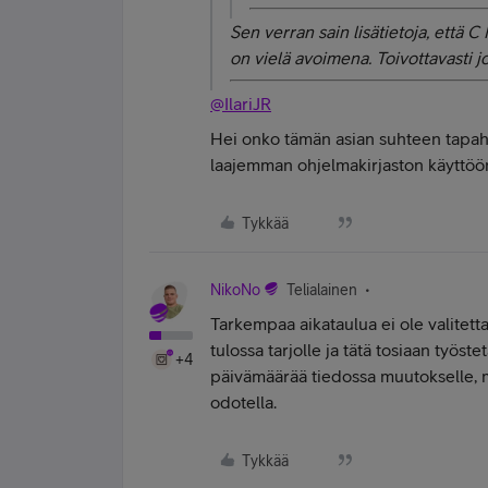
Sen verran sain lisätietoja, että C
on vielä avoimena. Toivottavasti j
@IlariJR
Hei onko tämän asian suhteen tapah
laajemman ohjelmakirjaston käyttöö
Tykkää
NikoNo
Telialainen
Tarkempaa aikataulua ei ole valitett
tulossa tarjolle ja tätä tosiaan työs
+4
päivämäärää tiedossa muutokselle, m
odotella.
Tykkää