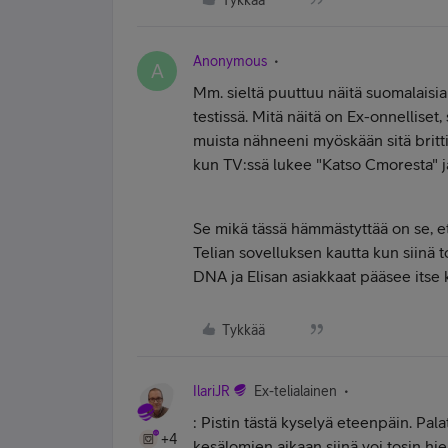
Tykkää
Anonymous
A
Mm. sieltä puuttuu näitä suomalaisia sa
testissä. Mitä näitä on Ex-onnelliset,
muista nähneeni myöskään sitä britti
kun TV:ssä lukee "Katso Cmoresta" j
Se mikä tässä hämmästyttää on se, et
Telian sovelluksen kautta kun siinä t
DNA ja Elisan asiakkaat pääsee itse k
Tykkää
IlariJR
Ex-telialainen
: Pistin tästä kyselyä eteenpäin. Pa
+4
kesälomien aikaan siinä voi tosin hi