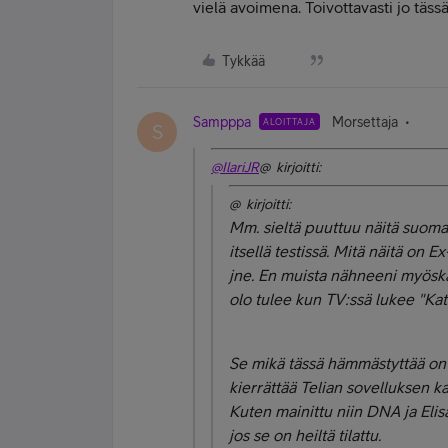
vielä avoimena. Toivottavasti jo täss
Tykkää
Sampppa
Morsettaja
ALOITTAJA
S
@IlariJR
@ kirjoitti:
@ kirjoitti:
Mm. sieltä puuttuu näitä suomalai
itsellä testissä. Mitä näitä on E
jne. En muista nähneeni myöskää
olo tulee kun TV:ssä lukee "Kat
Se mikä tässä hämmästyttää on s
kierrättää Telian sovelluksen ka
Kuten mainittu niin DNA ja Eli
jos se on heiltä tilattu.