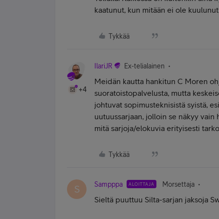
kaatunut, kun mitään ei ole kuulunut
Tykkää
IlariJR
Ex-telialainen
Meidän kautta hankitun C Moren oh
+4
suoratoistopalvelusta, mutta keskeis
johtuvat sopimusteknisistä syistä, es
uutuussarjaan, jolloin se näkyy vain
mitä sarjoja/elokuvia erityisesti tark
Tykkää
Sampppa
Morsettaja
ALOITTAJA
S
Sieltä puuttuu Silta-sarjan jaksoja S