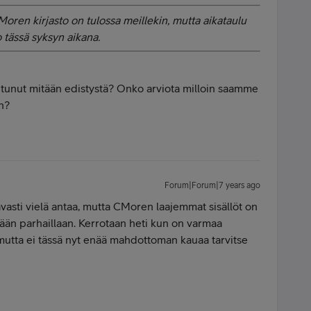
 Moren kirjasto on tulossa meillekin, mutta aikataulu
o tässä syksyn aikana.
tunut mitään edistystä? Onko arviota milloin saamme
n?
Forum|Forum|7 years ago
avasti vielä antaa, mutta CMoren laajemmat sisällöt on
tetään parhaillaan. Kerrotaan heti kun on varmaa
utta ei tässä nyt enää mahdottoman kauaa tarvitse