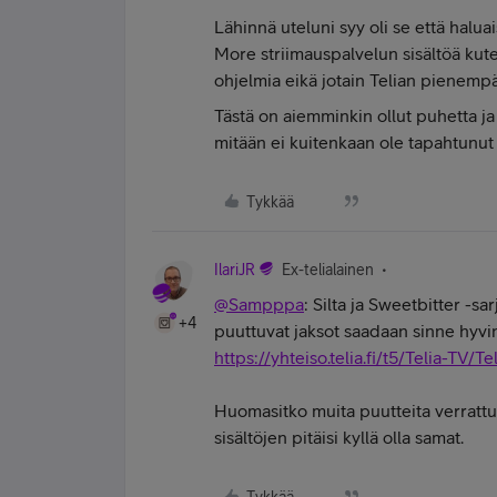
Lähinnä uteluni syy oli se että hal
More striimauspalvelun sisältöä kuten 
ohjelmia eikä jotain Telian pienempää
Tästä on aiemminkin ollut puhetta ja
mitään ei kuitenkaan ole tapahtunut
Tykkää
IlariJR
Ex-telialainen
@Sampppa
: Silta ja Sweetbitter -sa
+4
puuttuvat jaksot saadaan sinne hyvin
https://yhteiso.telia.fi/t5/Telia-T
Huomasitko muita puutteita verratt
sisältöjen pitäisi kyllä olla samat.