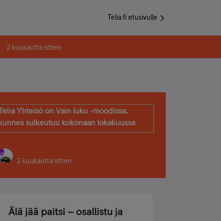
Telia.fi etusivulle
2 kuukautta sitten
Telia Yhteisö on Vain luku -moodissa,
kunnes sulkeutuu kokonaan lokakuussa
2 kuukautta sitten
Älä jää paitsi – osallistu ja