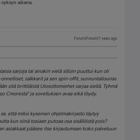
ä syksyn aikana.
Forum|Forum|7 years ago
sia sarjoja tai ainakin vielä silloin puuttui kun oli
x-onnelliset, salkkarit ja sen spin-offit, sunnuntailounas
n sitä brittiläistä Ulosottomiehet sarjaa siellä. Tyhmä
so Cmoresta" ja sovelluksen avaa eikä löydy.
e, että miksi kyseinen ohjelmakirjasto täytyy
utta kun siinä tosiaan putoaa osa sisällöistä pois?
san asiakkaat pääsee itse kirjautumaan koko palveluun