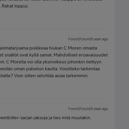
. Rahat loppui.
Forum|Forum|8 years ago
jelmatarjoama poikkeaa hiukan C Moren omasta
et sisällöt ovat kyllä samat. Mahdolliset eroavaisuudet
im. C Morella voi olla yksinoikeus johonkin tiettyyn
 heidän oman palvelun kautta. Voisitteko tarkentaa
oitatte? Voin sitten selvittää asiaa tarkemmin.
Forum|Forum|8 years ago
weetbitter-sarjan jaksoja ja ties mitä muutakin.