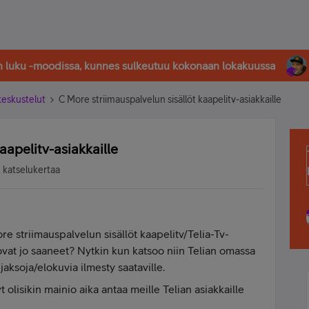
in luku -moodissa, kunnes sulkeutuu kokonaan lokakuussa
-keskustelut
C More striimauspalvelun sisällöt kaapelitv-asiakkaille
aapelitv-asiakkaille
 katselukertaa
ore striimauspalvelun sisällöt kaapelitv/Telia-Tv-
 ovat jo saaneet? Nytkin kun katsoo niin Telian omassa
jaksoja/elokuvia ilmesty saataville.
 olisikin mainio aika antaa meille Telian asiakkaille