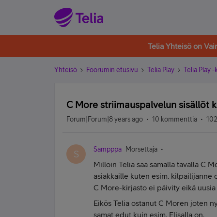
Telia Yhteisö on Va
Yhteisö
Foorumin etusivu
Telia Play
Telia Play 
C More striimauspalvelun sisällöt k
Forum|Forum|8 years ago
10 kommenttia
102
Sampppa
Morsettaja
S
Milloin Telia saa samalla tavalla C M
asiakkaille kuten esim. kilpailijanne
C More-kirjasto ei päivity eikä uusia 
Eikös Telia ostanut C Moren joten nyt
samat edut kuin esim. Elisalla on.