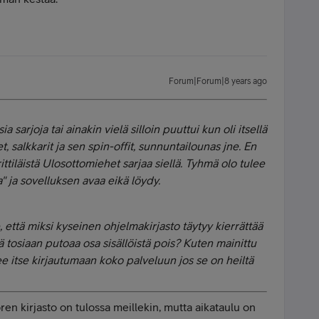
Forum|Forum|8 years ago
 sarjoja tai ainakin vielä silloin puuttui kun oli itsellä
t, salkkarit ja sen spin-offit, sunnuntailounas jne. En
tiläistä Ulosottomiehet sarjaa siellä. Tyhmä olo tulee
 ja sovelluksen avaa eikä löydy.
että miksi kyseinen ohjelmakirjasto täytyy kierrättää
ä tosiaan putoaa osa sisällöistä pois? Kuten mainittu
ee itse kirjautumaan koko palveluun jos se on heiltä
oren kirjasto on tulossa meillekin, mutta aikataulu on