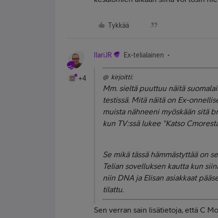
Tykkää
IlariJR
Ex-telialainen
@ kirjoitti:
+4
Mm. sieltä puuttuu näitä suomalaisia
testissä. Mitä näitä on Ex-onnellise
muista nähneeni myöskään sitä brit
kun TV:ssä lukee "Katso Cmoresta"
Se mikä tässä hämmästyttää on se, 
Telian sovelluksen kautta kun siin
niin DNA ja Elisan asiakkaat pääs
tilattu.
Sen verran sain lisätietoja, että C M