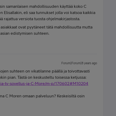
uaisin samanlaisen mahdollisuuden käyttää koko C
Elisallakin, eli saa tunnukset jolla voi katsoa kaikkia
 rajattua versiota tuosta ohjelmakirjastosta.
 asiakkaat ovat pyytäneet tätä mahdollisuutta mutta
 asian edistymisen suhteen.
Forum|Forum|8 years ago
rjojen suhteen on vikatilanne päällä ja toivottavasti
kin pian. Tästä on keskusteltu toisessa ketjussa:
V/Telia-tv-sovellus-ja-C-More/m-p/170602#M10204
una C Moren omaan palveluun? Keskeisiltä osin