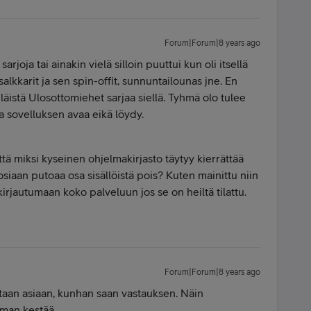
Forum|Forum|8 years ago
rjoja tai ainakin vielä silloin puuttui kun oli itsellä
 salkkarit ja sen spin-offit, sunnuntailounas jne. En
läistä Ulosottomiehet sarjaa siellä. Tyhmä olo tulee
a sovelluksen avaa eikä löydy.
tä miksi kyseinen ohjelmakirjasto täytyy kierrättää
osiaan putoaa osa sisällöistä pois? Kuten mainittu niin
irjautumaan koko palveluun jos se on heiltä tilattu.
Forum|Forum|8 years ago
lataan asiaan, kunhan saan vastauksen. Näin
eman kestää.