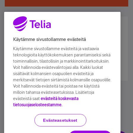
Älä jää paitsi – osallistu ja voita!
Tilaa Telian uutiskirje ja olet mukana arvonnassa.
Käytämme sivustollamme evästeitä
Samalla saat parhaat asiakasedut suoraan
Käytämme sivustollamme evästeitä ja vastaavia
sähköpostiisi.
teknologioita käyttökokemuksen parantamiseksi sekä
toiminnallisiin, tilastollisiin ja markkinointitarkoituksiin.
Voit hallinnoida evästevalintojasi alla. Kaikki luokat
Tilaa nyt
sisältävät kolmansien osapuolien evästeitä ja
merkitsevät tietojen siirtämistä kolmansille osapuolille.
Voit hallinnoida evästeitä tai poistaa ne käytöstä
milloin tahansa evästeasetuksissa. Lisätietoja
evästeistä saat
evästeitä koskevasta
tietosuojaselosteestamme.
Käyttöehdot
Accessibility statement
Evästeasetukset