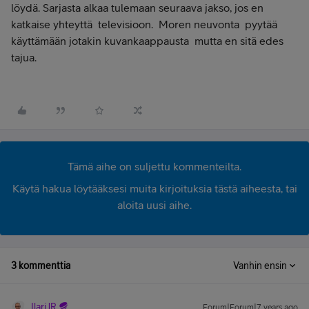
löydä. Sarjasta alkaa tulemaan seuraava jakso, jos en
katkaise yhteyttä televisioon. Moren neuvonta pyytää
käyttämään jotakin kuvankaappausta mutta en sitä edes
tajua.
Tämä aihe on suljettu kommenteilta.
Käytä hakua löytääksesi muita kirjoituksia tästä aiheesta, tai
aloita uusi aihe.
3 kommenttia
Vanhin ensin
IlariJR
Forum|Forum|7 years ago