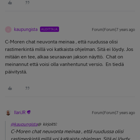
kaupungista
ALOITTAJA
Forum|Forum|7 years ago
K
C-Moren chat neuvonta meinaa , että ruudussa olisi
rastimerkintä millä voi katkaista ohjelman. Sitä ei löydy. Jos
mitään en tee, alkaa seuraavan jakson näyttö. Chat on
meinannut että voisi olla vanhentunut versio. En tiedä
päivitystä.
IlariJR
Forum|Forum|7 years ago
@kaupungista
@ kirjoitti:
C-Moren chat neuvonta meinaa , että ruudussa olisi
rastimerkintä millä voi katkaista ohjelman. Sitä ei löydy.