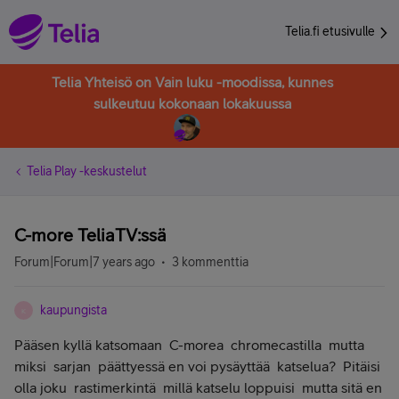
Telia.fi etusivulle
Telia Yhteisö on Vain luku -moodissa, kunnes
sulkeutuu kokonaan lokakuussa
Telia Play -keskustelut
C-more TeliaTV:ssä
Forum|Forum|7 years ago
3 kommenttia
kaupungista
K
Pääsen kyllä katsomaan C-morea chromecastilla mutta
miksi sarjan päättyessä en voi pysäyttää katselua? Pitäisi
olla joku rastimerkintä millä katselu loppuisi mutta sitä en