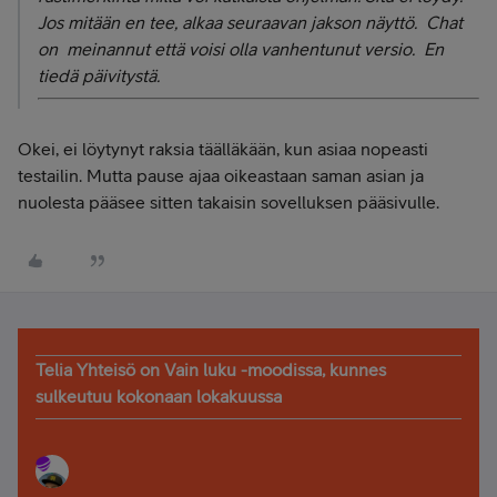
Jos mitään en tee, alkaa seuraavan jakson näyttö. Chat
on meinannut että voisi olla vanhentunut versio. En
tiedä päivitystä.
Okei, ei löytynyt raksia täälläkään, kun asiaa nopeasti
testailin. Mutta pause ajaa oikeastaan saman asian ja
nuolesta pääsee sitten takaisin sovelluksen pääsivulle.
Telia Yhteisö on Vain luku -moodissa, kunnes
sulkeutuu kokonaan lokakuussa