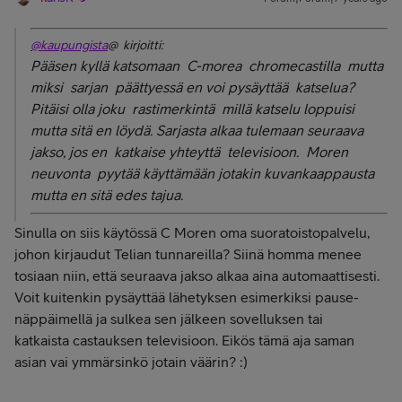
@kaupungista
@ kirjoitti:
Pääsen kyllä katsomaan C-morea chromecastilla mutta
miksi sarjan päättyessä en voi pysäyttää katselua?
Pitäisi olla joku rastimerkintä millä katselu loppuisi
mutta sitä en löydä. Sarjasta alkaa tulemaan seuraava
jakso, jos en katkaise yhteyttä televisioon. Moren
neuvonta pyytää käyttämään jotakin kuvankaappausta
mutta en sitä edes tajua.
Sinulla on siis käytössä C Moren oma suoratoistopalvelu,
johon kirjaudut Telian tunnareilla? Siinä homma menee
tosiaan niin, että seuraava jakso alkaa aina automaattisesti.
Voit kuitenkin pysäyttää lähetyksen esimerkiksi pause-
näppäimellä ja sulkea sen jälkeen sovelluksen tai
katkaista castauksen televisioon. Eikös tämä aja saman
asian vai ymmärsinkö jotain väärin? :)