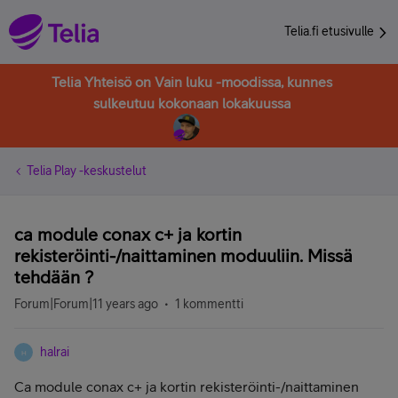
Telia.fi etusivulle
Telia Yhteisö on Vain luku -moodissa, kunnes
sulkeutuu kokonaan lokakuussa
Telia Play -keskustelut
ca module conax c+ ja kortin
rekisteröinti-/naittaminen moduuliin. Missä
tehdään ?
Forum|Forum|11 years ago
1 kommentti
halrai
H
Ca module conax c+ ja kortin rekisteröinti-/naittaminen