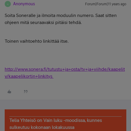
Anonymous
Forum|Forum|11 years ago
A
Soita Soneralle ja ilmoita moduulin numero. Saat sitten
ohjeen mitä seuraavaksi pitäisi tehdä.
Toinen vaihtoehto linkittää itse.
http://www.sonera.fi/tutustu+ja+osta/tv+ja+viihde/kaapelit
v/kaapelikortin+linkitys
Telia Yhteisö on Vain luku -moodissa, kunnes
sulkeutuu kokonaan lokakuussa