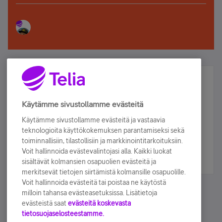
Älä jää paitsi – osallistu ja voita!
Tilaa Telian uutiskirje ja olet mukana arvonnassa.
Käytämme sivustollamme evästeitä
Samalla saat parhaat asiakasedut suoraan
Käytämme sivustollamme evästeitä ja vastaavia
sähköpostiisi.
teknologioita käyttökokemuksen parantamiseksi sekä
toiminnallisiin, tilastollisiin ja markkinointitarkoituksiin.
Voit hallinnoida evästevalintojasi alla. Kaikki luokat
Tilaa nyt
sisältävät kolmansien osapuolien evästeitä ja
merkitsevät tietojen siirtämistä kolmansille osapuolille.
Voit hallinnoida evästeitä tai poistaa ne käytöstä
milloin tahansa evästeasetuksissa. Lisätietoja
evästeistä saat
evästeitä koskevasta
tietosuojaselosteestamme.