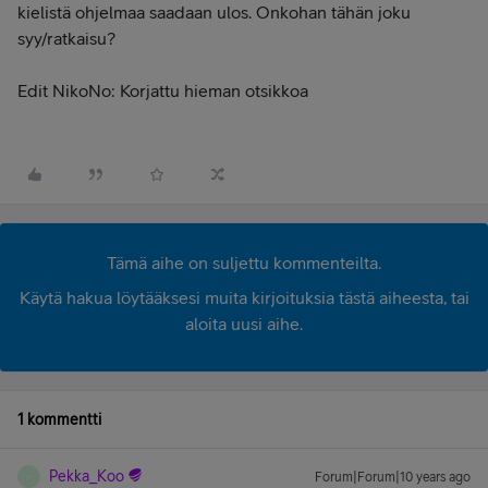
kielistä ohjelmaa saadaan ulos. Onkohan tähän joku
syy/ratkaisu?
Edit NikoNo: Korjattu hieman otsikkoa
Tämä aihe on suljettu kommenteilta.
Käytä hakua löytääksesi muita kirjoituksia tästä aiheesta, tai
aloita uusi aihe.
1 kommentti
Pekka_Koo
Forum|Forum|10 years ago
P