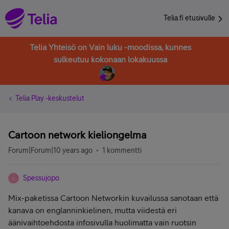
Telia.fi etusivulle
Telia Yhteisö on Vain luku -moodissa, kunnes
sulkeutuu kokonaan lokakuussa
Telia Play -keskustelut
Cartoon network kieliongelma
Forum|Forum|10 years ago
1 kommentti
Spessujopo
S
Mix-paketissa Cartoon Networkin kuvailussa sanotaan että
kanava on englanninkielinen, mutta viidestä eri
äänivaihtoehdosta infosivulla huolimatta vain ruotsin