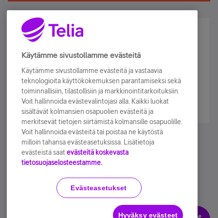
Älä jää paitsi – osallistu ja voita!
Tilaa Telian uutiskirje ja olet mukana arvonnassa.
Käytämme sivustollamme evästeitä
Samalla saat parhaat asiakasedut suoraan
Käytämme sivustollamme evästeitä ja vastaavia
sähköpostiisi.
teknologioita käyttökokemuksen parantamiseksi sekä
toiminnallisiin, tilastollisiin ja markkinointitarkoituksiin.
Voit hallinnoida evästevalintojasi alla. Kaikki luokat
Tilaa nyt
sisältävät kolmansien osapuolien evästeitä ja
merkitsevät tietojen siirtämistä kolmansille osapuolille.
Voit hallinnoida evästeitä tai poistaa ne käytöstä
milloin tahansa evästeasetuksissa. Lisätietoja
evästeistä saat
evästeitä koskevasta
tietosuojaselosteestamme.
Käyttöehdot
Accessibility statement
Evästeasetukset
Hyväksy evästeet