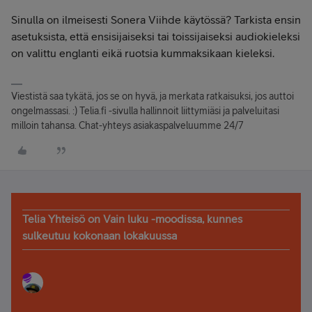
Sinulla on ilmeisesti Sonera Viihde käytössä? Tarkista ensin
asetuksista, että ensisijaiseksi tai toissijaiseksi audiokieleksi
on valittu englanti eikä ruotsia kummaksikaan kieleksi.
Viestistä saa tykätä, jos se on hyvä, ja merkata ratkaisuksi, jos auttoi
ongelmassasi. :) Telia.fi -sivulla hallinnoit liittymiäsi ja palveluitasi
milloin tahansa. Chat-yhteys asiakaspalveluumme 24/7
Telia Yhteisö on Vain luku -moodissa, kunnes
sulkeutuu kokonaan lokakuussa