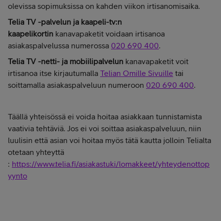
olevissa sopimuksissa on kahden viikon irtisanomisaika.
Telia TV -palvelun
ja kaapeli-tv:n
kaapelikortin
kanavapaketit voidaan irtisanoa
asiakaspalvelussa numerossa
020 690 400
.
Telia TV -netti- ja mobiilipalvelun
kanavapaketit voit
irtisanoa itse kirjautumalla
Telian Omille Sivuille
tai
soittamalla asiakaspalveluun numeroon
020 690 400
.
Täällä yhteisössä ei voida hoitaa asiakkaan tunnistamista
vaativia tehtäviä. Jos ei voi soittaa asiakaspalveluun, niin
luulisin että asian voi hoitaa myös tätä kautta jolloin Telialta
otetaan yhteyttä
:
https://www.telia.fi/asiakastuki/lomakkeet/yhteydenottop
yynto