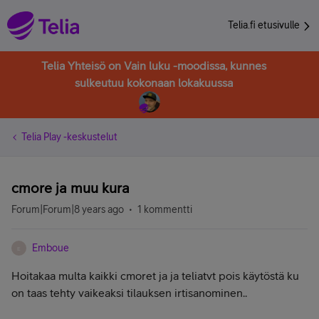
Telia.fi etusivulle
Telia Yhteisö on Vain luku -moodissa, kunnes
sulkeutuu kokonaan lokakuussa
Telia Play -keskustelut
cmore ja muu kura
Forum|Forum|8 years ago
1 kommentti
Emboue
E
Hoitakaa multa kaikki cmoret ja ja teliatvt pois käytöstä ku
on taas tehty vaikeaksi tilauksen irtisanominen..