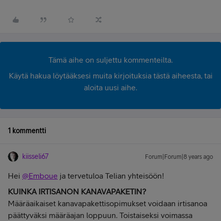
Tämä aihe on suljettu kommenteilta.
Käytä hakua löytääksesi muita kirjoituksia tästä aiheesta, tai
aloita uusi aihe.
1 kommentti
kiisseli67
Forum|Forum|8 years ago
Hei
@Emboue
ja tervetuloa Telian yhteisöön!
KUINKA IRTISANON KANAVAPAKETIN?
Määräaikaiset kanavapakettisopimukset voidaan irtisanoa
päättyväksi määräajan loppuun. Toistaiseksi voimassa