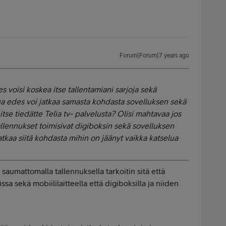
Forum|Forum|7 years ago
s voisi koskea itse tallentamiani sarjoja sekä
ua edes voi jatkaa samasta kohdasta sovelluksen sekä
se tiedätte Telia tv- palvelusta? Olisi mahtavaa jos
 tallennukset toimisivat digiboksin sekä sovelluksen
 jatkaa siitä kohdasta mihin on jäänyt vaikka katselua
saumattomalla tallennuksella tarkoitin sitä että
sa sekä mobiililaitteella että digiboksilla ja niiden