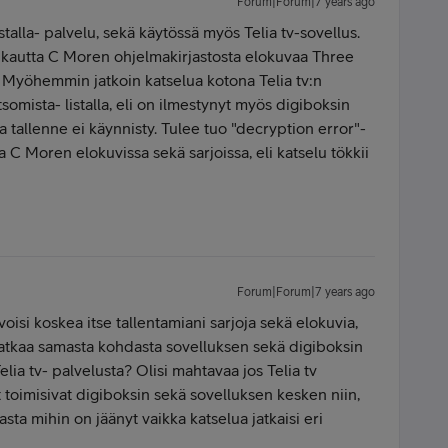
Forum|Forum|7 years ago
stalla- palvelu, sekä käytössä myös Telia tv-sovellus.
 kautta C Moren ohjelmakirjastosta elokuvaa Three
. Myöhemmin jatkoin katselua kotona Telia tv:n
tsomista- listalla, eli on ilmestynyt myös digiboksin
ta tallenne ei käynnisty. Tulee tuo "decryption error"-
a C Moren elokuvissa sekä sarjoissa, eli katselu tökkii
Forum|Forum|7 years ago
oisi koskea itse tallentamiani sarjoja sekä elokuvia,
jatkaa samasta kohdasta sovelluksen sekä digiboksin
lia tv- palvelusta? Olisi mahtavaa jos Telia tv
et toimisivat digiboksin sekä sovelluksen kesken niin,
dasta mihin on jäänyt vaikka katselua jatkaisi eri