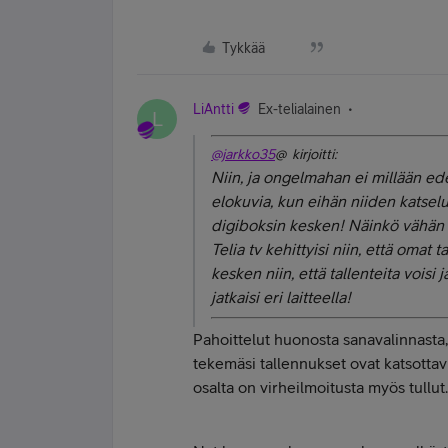
Tykkää
LiAntti
Ex-telialainen
L
@jarkko35
@ kirjoitti:
Niin, ja ongelmahan ei millään ede
elokuvia, kun eihän niiden katsel
digiboksin kesken! Näinkö vähän it
Telia tv kehittyisi niin, että omat
kesken niin, että tallenteita voisi
jatkaisi eri laitteella!
Pahoittelut huonosta sanavalinnasta, 
tekemäsi tallennukset ovat katsottavis
osalta on virheilmoitusta myös tullut.