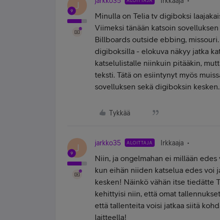
jarkko35
Irkkaaja
ALOITTAJA
J
Minulla on Telia tv digiboksi laajakai
Viimeksi tänään katsoin sovelluksen
Billboards outside ebbing, missouri
digiboksilla - elokuva näkyy jatka ka
katselulistalle niinkuin pitääkin, mut
teksti. Tätä on esiintynyt myös muiss
sovelluksen sekä digiboksin kesken.
Tykkää
jarkko35
Irkkaaja
ALOITTAJA
J
Niin, ja ongelmahan ei millään edes v
kun eihän niiden katselua edes voi 
kesken! Näinkö vähän itse tiedätte Te
kehittyisi niin, että omat tallennuks
että tallenteita voisi jatkaa siitä koh
laitteella!