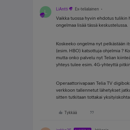
LiAntti
Ex-telialainen
L
Vaikka tuossa hyvin ehdotus tulikin 
ongelmaa lisää tässä keskustelussa.
Koskeeko ongelma nyt pelkästään itse 
(esim. HBO) katsottuja ohjelmia ? Ko
mutta onko palvelu nyt Telian kiinteä
yhteys tulee esim. 4G-yhteyttä pitkin
Operaattorivapaan Telia TV digiboksi
verkkoon tallennetut lähetykset jatk
sitten tutkitaan tottakai yksityiskoh
Tykkää