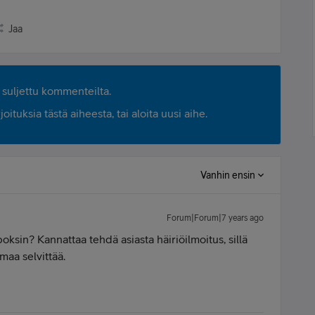
Jaa
suljettu kommenteilta.
ituksia tästä aiheesta, tai aloita uusi aihe.
Vanhin ensin
Forum|Forum|7 years ago
oksin? Kannattaa tehdä asiasta häiriöilmoitus, sillä
maa selvittää.