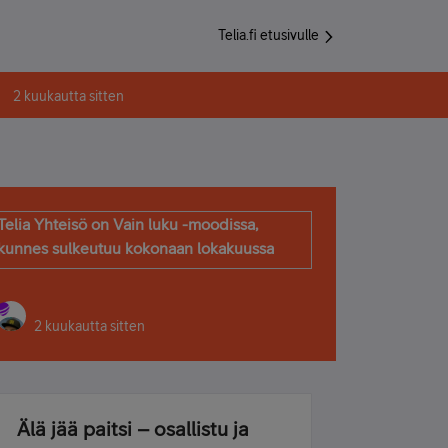
Telia.fi etusivulle
2 kuukautta sitten
Telia Yhteisö on Vain luku -moodissa,
kunnes sulkeutuu kokonaan lokakuussa
2 kuukautta sitten
Älä jää paitsi – osallistu ja