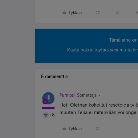
Tykkää
Tämä aihe on 
Käytä hakua löytääksesi muita kirjo
5 kommenttia
Purnipsi
Somettaja
Hei! Olethan kokeillut resetoida tv-b
muuten Telia ei mitenkään voi ongel
+8
Tykkää