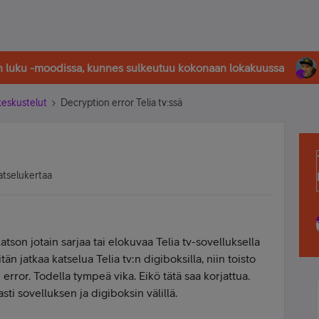
in luku -moodissa, kunnes sulkeutuu kokonaan lokakuussa
-keskustelut
Decryption error Telia tv:ssä
atselukertaa
atson jotain sarjaa tai elokuvaa Telia tv-sovelluksella
itän jatkaa katselua Telia tv:n digiboksilla, niin toisto
 error. Todella tympeä vika. Eikö tätä saa korjattua.
ti sovelluksen ja digiboksin välillä.