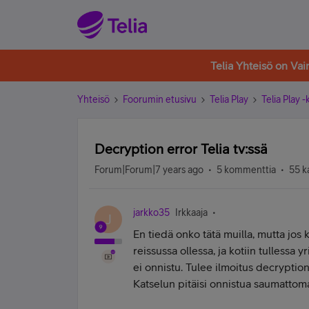
Telia Yhteisö on Va
Yhteisö
Foorumin etusivu
Telia Play
Telia Play 
Decryption error Telia tv:ssä
Forum|Forum|7 years ago
5 kommenttia
55 k
jarkko35
Irkkaaja
J
En tiedä onko tätä muilla, mutta jos k
reissussa ollessa, ja kotiin tullessa yr
ei onnistu. Tulee ilmoitus decryption
Katselun pitäisi onnistua saumattomas