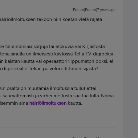
Forum|Forum|7 years ago
häiriöilmoituksen tekoon niin koetan vielä rajata
tallentamiasi sarjoja tai elokuvia vai Kirjastosta
tona sinulla on ilmeisesti käytössä Telia TV-digiboksi
n kaistan kautta vai operaattoririippumaton boksi, eli
 digiboksille Telian palvelureitittimen sijasta?
n osalta on muutamia ilmoituksia tullut ettei
u saumattomasti ja virheilmoitusta saattaa tulla. Nämä
taisemmin aina
häiriöilmoituksen
kautta.