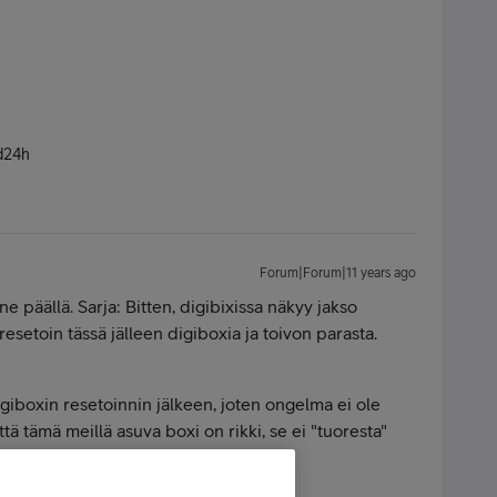
.d24h
Forum|Forum|11 years ago
e päällä. Sarja: Bitten, digibixissa näkyy jakso
setoin tässä jälleen digiboxia ja toivon parasta.
giboxin resetoinnin jälkeen, joten ongelma ei ole
 tämä meillä asuva boxi on rikki, se ei "tuoresta"