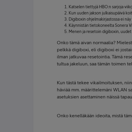
Katselen tiettyjä HBO:n sarjoja viiko
Kun uuden jakson julkaisupäivä koitt
Digiboxin ohjelmakirjastossa ei näy 
Käynnistän tietokoneelta Sonera Vii
Menen ja resetoin digiboxin, uudet 
Onko tämä aivan normaalia? Mielestä
pelkkä digiboxi, eli digiboxi ei josta
ilman jatkuvaa resetointia. Tämä rese
tultua jakeluun, saa tämän toimen te
Kun tästä tekee vikailmoituksen, ni
häviää mm. määrittelemäni WLAN sa
asetuksien asettaminen näissä tapauk
Onko kenelläkään ideoita, mistä täm