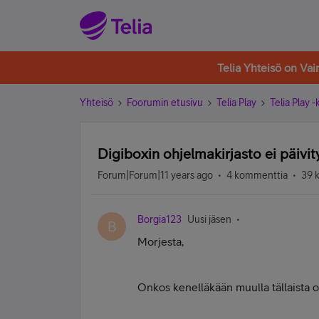
Telia Yhteisö on Va
Yhteisö
Foorumin etusivu
Telia Play
Telia Play 
Digiboxin ohjelmakirjasto ei päivit
Forum|Forum|11 years ago
4 kommenttia
39 
Borgia123
Uusi jäsen
B
Morjesta,
Onkos kenelläkään muulla tällaista 