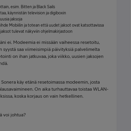
ttain, esim. Bitten ja Black Sails
aa, käynnistän television ja digiboxin
uusia jaksoja
hde Mobiilin ja totean että uudet jaksot ovat katsottavissa
jaksot tulevat näkyviin ohjelmakirjastoon
ni ei. Modeemia ei missään vaiheessa resetoitu,
in syystä saa viimeisimpiä päivityksiä palvelimelta
tointi on ihan jatkuvaa, joka viikko, uusien jaksojen
hdä.
in Sonera käy etänä resetoimassa modeemin, josta
lausavaimineen. On aika turhauttavaa toistaa WLAN-
sissa, koska korjaus on vain hetkellinen.
ä voi johtua?