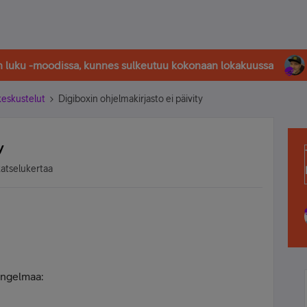
in luku -moodissa, kunnes sulkeutuu kokonaan lokakuussa
-keskustelut
Digiboxin ohjelmakirjasto ei päivity
y
katselukertaa
ongelmaa: