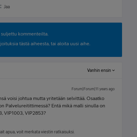
Jaa
suljettu kommenteilta.
ituksia tästä aiheesta, tai aloita uusi aihe.
Vanhin ensin
Forum|Forum|11 years ago
nsä voisi johtua mutta yritetään selvittää. Osaatko
n Palvelureitittimessä? Entä mikä malli sinulla on
3, VIP1003, VIP2853?
sait apua, voit merkata viestin ratkaisuksi.