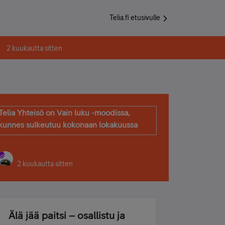
Telia.fi etusivulle
2 kuukautta sitten
Telia Yhteisö on Vain luku -moodissa,
kunnes sulkeutuu kokonaan lokakuussa
2 kuukautta sitten
Älä jää paitsi – osallistu ja