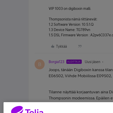
VIP 1003 on digiboxin malli.
Thompsonista nämä riittänevät:
1.2 Software Version: 10.5.1.Q
1.3 Device Name: TG789vn
1.5 DSL Firmware Version : A2pv6C037e
Tykkää
Borgia123
Uusi jäsen
ALOITTAJA
B
Joops, tänään Digiboxin kanssa tilann
E06S02, Viihde Mobiilissa E09S02, re
Tilanne näyttää korjaantuvan aina Di
Thompsonin modeemissa. Epäilen että
itseään palvelimelta kuten pitäisi.