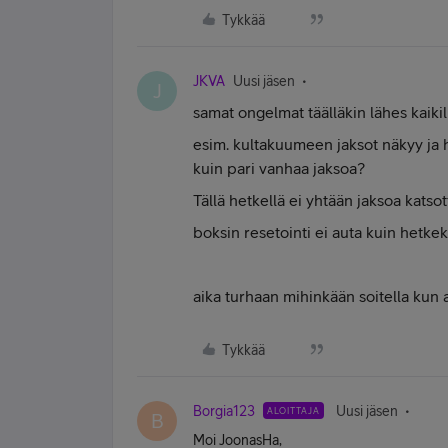
Tykkää
JKVA
Uusi jäsen
J
samat ongelmat täälläkin lähes kaikill
esim. kultakuumeen jaksot näkyy ja h
kuin pari vanhaa jaksoa?
Tällä hetkellä ei yhtään jaksoa katso
boksin resetointi ei auta kuin hetkek
aika turhaan mihinkään soitella kun
Tykkää
Borgia123
Uusi jäsen
ALOITTAJA
B
Moi JoonasHa,