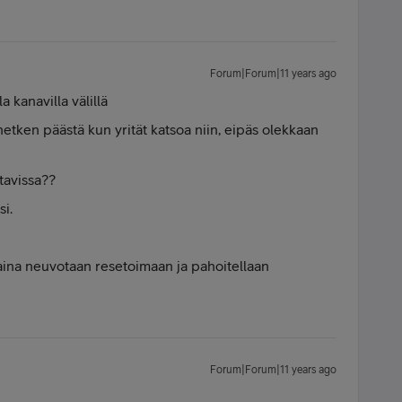
Forum|Forum|11 years ago
a kanavilla välillä
etken päästä kun yrität katsoa niin, eipäs olekkaan
ttavissa??
si.
 aina neuvotaan resetoimaan ja pahoitellaan
Forum|Forum|11 years ago