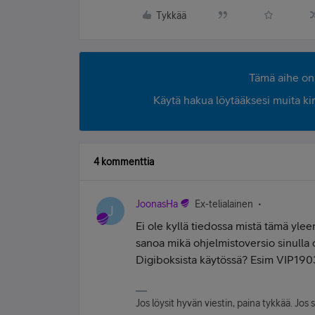
Tykkää
Tämä aihe on 
Käytä hakua löytääksesi muita kirjo
4 kommenttia
JoonasHa
Ex-telialainen
J
Ei ole kyllä tiedossa mistä tämä ylee
sanoa mikä ohjelmistoversio sinulla o
Digiboksista käytössä? Esim VIP190
Jos löysit hyvän viestin, paina tykkää. Jos 