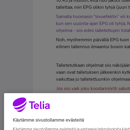
10:45 ja muistin, että nuo jaksot tul
tallettaa, niin EPG olikin tyhjä (juuri
Samalla huomasin “sivuefektin” eli ku
kun sen uusinta-ajan EPG oli tyhjä, NI
ohjelma - siis edes talletettujen listall
Noh, myöhemmin päivällä EPG tuon os
eilinen tallennus ilmaantui boxiin ka
Talletetutkaan ohjelmat siis näköjään e
vaan ovat talletuksen jälkeenkin kytk
vaikuttaa jo talletettuunkin ohjelmaa
Jos siis vaik joku koodarinörtti sabot
“katoaa mystisesti”, vaikka todellisuu
Tykkää
Käytämme sivustollamme evästeitä
Käytämme sivustollamme evästeitä ja vastaavia teknologioita kä