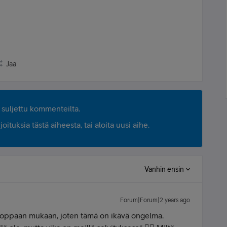
Jaa
suljettu kommenteilta.
ituksia tästä aiheesta, tai aloita uusi aihe.
Vanhin ensin
Forum|Forum|2 years ago
maoppaan mukaan, joten tämä on ikävä ongelma.