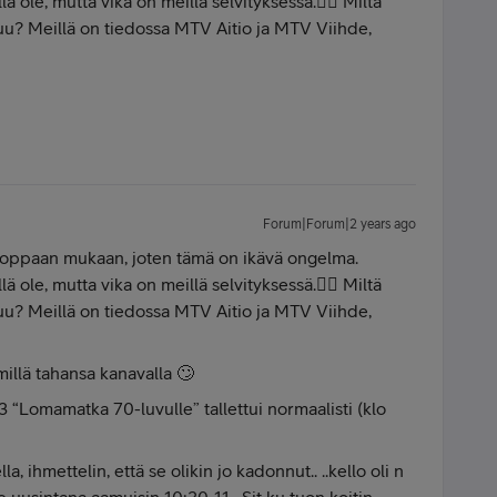
lä ole, mutta vika on meillä selvityksessä.👍🏻 Miltä
tuu? Meillä on tiedossa MTV Aitio ja MTV Viihde,
Forum|Forum|2 years ago
maoppaan mukaan, joten tämä on ikävä ongelma.
lä ole, mutta vika on meillä selvityksessä.👍🏻 Miltä
tuu? Meillä on tiedossa MTV Aitio ja MTV Viihde,
millä tahansa kanavalla 🙄
 3 “Lomamatka 70-luvulle” tallettui normaalisti (klo
la, ihmettelin, että se olikin jo kadonnut.. ..kello oli n