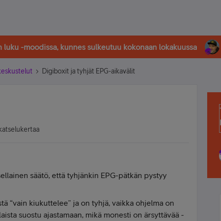
in luku -moodissa, kunnes sulkeutuu kokonaan lokakuussa
-keskustelut
Digiboxit ja tyhjät EPG-aikavälit
katselukertaa
ellainen säätö, että tyhjänkin EPG-pätkän pystyy
ä “vain kiukuttelee” ja on tyhjä, vaikka ohjelma on
llaista suostu ajastamaan, mikä monesti on ärsyttävää -