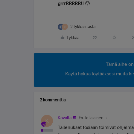
grrrRRRRR!!
🙄
2 tykkää tästä
K
Tykkää
Tämä aihe on 
Käytä hakua löytääksesi muita kirjo
2 kommenttia
Kovalta
Ex-telialainen
K
Tallenukset tosiaan toimivat ohjel