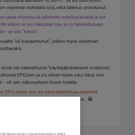
ee uusintana aamuisin 10:30-11. Sit ku tuon koitin
 ton ohjelman kohdalla siis), eikä talletus onnistunut.
n sama ohjelma oli talletettu edellispäivänä ja nyt
IN silloin ei siis näköjään näy se jo talletettukaan
a - se siis “katosi”.
alta “oli korjaantunut”, jolloin myös ohjelman
tsottavaksi.
ivät ole talletettuina “käyttäjäkohtaisesti irrallisina”,
öksissä EPG.hen ja jos siihen tulee joku häsä, niin
n - eli sen näkyvyyteen boxin listalla.
oi EPG-listaa, niin iso kasa talletettuja ohjelmia
dessa kai siä servereillä ovatkin tallessa…
😁
yttökokemuksen parantamiseksi sekä