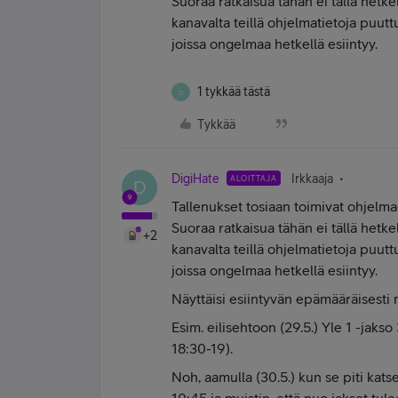
Suoraa ratkaisua tähän ei tällä hetkel
kanavalta teillä ohjelmatietoja puut
joissa ongelmaa hetkellä esiintyy.
1 tykkää tästä
D
Tykkää
DigiHate
Irkkaaja
ALOITTAJA
D
Tallenukset tosiaan toimivat ohjel
Suoraa ratkaisua tähän ei tällä hetkel
+2
kanavalta teillä ohjelmatietoja puut
joissa ongelmaa hetkellä esiintyy.
Näyttäisi esiintyvän epämääräisesti 
Esim. eilisehtoon (29.5.) Yle 1 -jakso
18:30-19).
Noh, aamulla (30.5.) kun se piti katsel