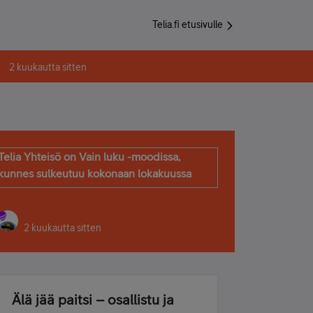
Telia.fi etusivulle
2 kuukautta sitten
Telia Yhteisö on Vain luku -moodissa,
kunnes sulkeutuu kokonaan lokakuussa
2 kuukautta sitten
Älä jää paitsi – osallistu ja