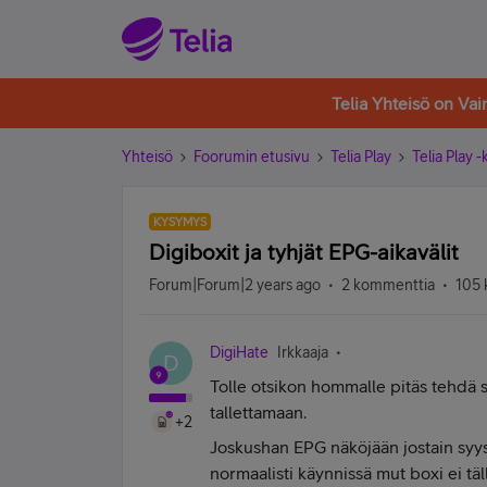
Telia Yhteisö on Va
Yhteisö
Foorumin etusivu
Telia Play
Telia Play 
KYSYMYS
Digiboxit ja tyhjät EPG-aikavälit
Forum|Forum|2 years ago
2 kommenttia
105 
DigiHate
Irkkaaja
D
Tolle otsikon hommalle pitäs tehdä s
tallettamaan.
+2
Joskushan EPG näköjään jostain syyst
normaalisti käynnissä mut boxi ei tä