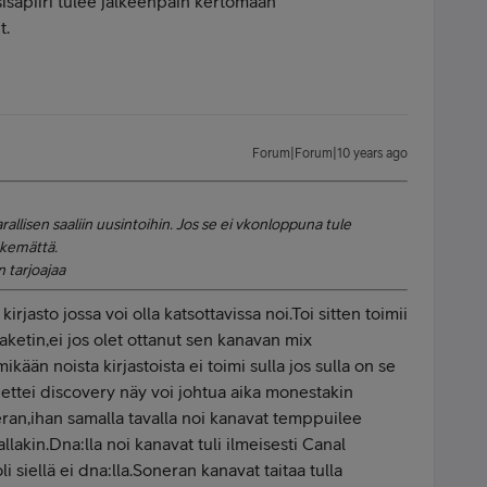
sisäpiiri tulee jälkeenpäin kertomaan
t.
Forum|Forum|10 years ago
rallisen saaliin uusintoihin. Jos se ei vkonloppuna tule
äkemättä.
 tarjoajaa
irjasto jossa voi olla katsottavissa noi.Toi sitten toimii
aketin,ei jos olet ottanut sen kanavan mix
kään noista kirjastoista ei toimi sulla jos sulla on se
i ettei discovery näy voi johtua aika monestakin
neran,ihan samalla tavalla noi kanavat temppuilee
allakin.Dna:lla noi kanavat tuli ilmeisesti Canal
li siellä ei dna:lla.Soneran kanavat taitaa tulla