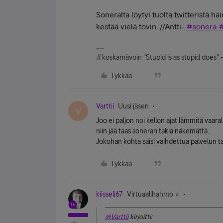
Soneralta löytyi tuolta twitteristä hä
kestää vielä tovin. //Antti-
#
sonera
#koskamävoin "Stupid is as stupid does" 
Tykkää
Varttii
Uusi jäsen
V
Joo ei paljon noi kellon ajat lämmitä vaara
niin jää taas soneran takia näkemättä.
Jokohan kohta saisi vaihdettua palvelun ta
Tykkää
kiisseli67
Virtuaalihahmo ⭐️
@Varttii
kirjoitti: