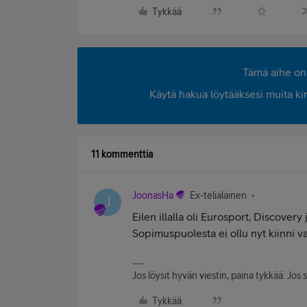
Tykkää
Tämä aihe on 
Käytä hakua löytääksesi muita kirjo
11 kommenttia
JoonasHa
Ex-telialainen
J
Eilen illalla oli Eurosport, Discover
Sopimuspuolesta ei ollu nyt kiinni 
Jos löysit hyvän viestin, paina tykkää. Jos 
Tykkää