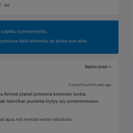
Jaa
suljettu kommenteilta.
ituksia tästä aiheesta, tai aloita uusi aihe.
Vanhin ensin
Forum|Forum|10 years ago
y ja Animal planet pimeenä kolmisen tuntia.
vaan tekniikan puolelta löytyy syy pimenemiseen.
sait apua, voit merkata viestin ratkaisuksi.