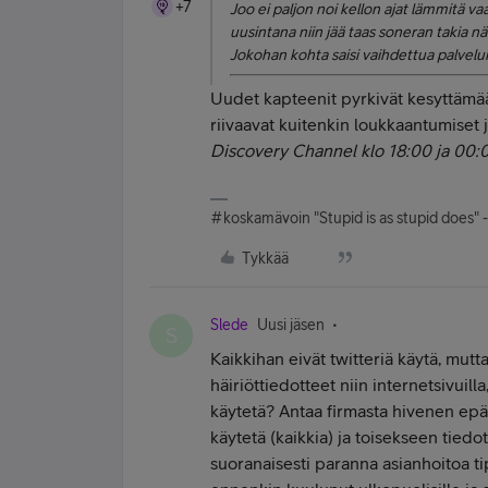
+7
Joo ei paljon noi kellon ajat lämmitä vaa
uusintana niin jää taas soneran takia n
Jokohan kohta saisi vaihdettua palvelun
Uudet kapteenit pyrkivät kesyttämä
riivaavat kuitenkin loukkaantumiset 
Discovery Channel klo 18:00 ja 00:0
#koskamävoin "Stupid is as stupid does" 
Tykkää
Slede
Uusi jäsen
S
Kaikkihan eivät twitteriä käytä, mutta 
häiriöttiedotteet niin internetsivuilla
käytetä? Antaa firmasta hivenen epä
käytetä (kaikkia) ja toisekseen tied
suoranaisesti paranna asianhoitoa t