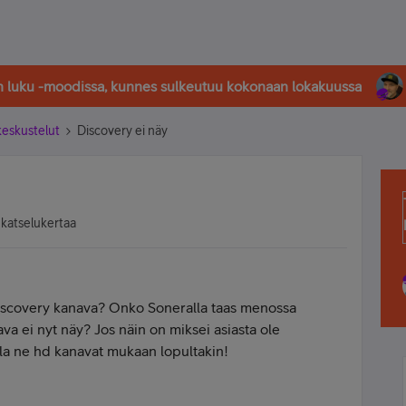
in luku -moodissa, kunnes sulkeutuu kokonaan lokakuussa
-keskustelut
Discovery ei näy
 katselukertaa
iscovery kanava? Onko Soneralla taas menossa
va ei nyt näy? Jos näin on miksei asiasta ole
lla ne hd kanavat mukaan lopultakin!