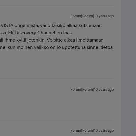
Forum|Forum|10 years ago
ISTA ongelmista, vai pitäisikö alkaa kutsumaan
a. Eli Discovery Channel on taas
i ihme kyllä jotenkin. Voisitte alkaa ilmoittamaan
nne, kun moinen valikko on jo upotettuna sinne, tietoa
Forum|Forum|10 years ago
Forum|Forum|10 years ago