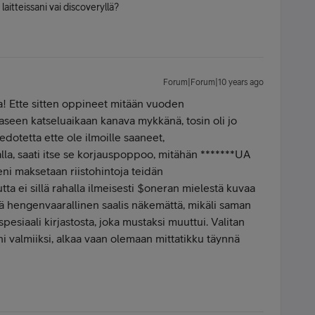
aitteissani vai discoveryllä?
Forum|Forum|10 years ago
a! Ette sitten oppineet mitään vuoden
aseen katseluaikaan kanava mykkänä, tosin oli jo
dotetta ette ole ilmoille saaneet,
alla, saati itse se korjauspoppoo, mitähän *******UA
ni maksetaan riistohintoja teidän
ta ei sillä rahalla ilmeisesti $oneran mielestä kuvaa
dä hengenvaarallinen saalis näkemättä, mikäli saman
esiaali kirjastosta, joka mustaksi muuttui. Valitan
ni valmiiksi, alkaa vaan olemaan mittatikku täynnä