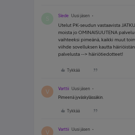
Slede
Uusi jäsen
S
Utelut PK-seudun vastaavista JATKUV
moista jo OMINAISUUTENA palveluss
vaihteeksi pimeänä, kaikki muut toimi
viihde sovelluksen kautta häiriöistä
palvelusta --> häiriötiedotteet!
Tykkää
Varttii
Uusi jäsen
V
Pimeenä jyväskylässäkin.
Tykkää
Varttii
Uusi jäsen
V