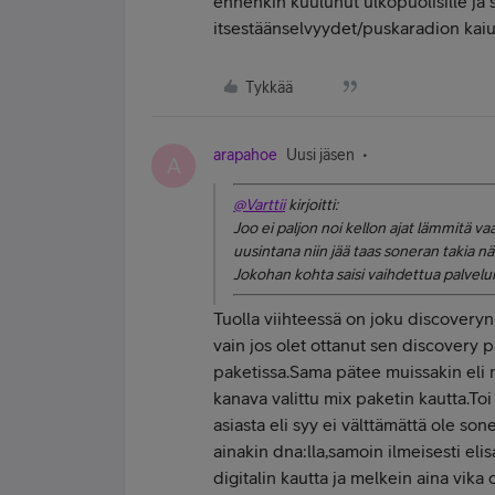
ennenkin kuulunut ulkopuolisille ja 
itsestäänselvyydet/puskaradion kaiu
Tykkää
arapahoe
Uusi jäsen
A
@Varttii
kirjoitti:
Joo ei paljon noi kellon ajat lämmitä vaa
uusintana niin jää taas soneran takia n
Jokohan kohta saisi vaihdettua palvelun
Tuolla viihteessä on joku discoveryn k
vain jos olet ottanut sen discovery p
paketissa.Sama pätee muissakin eli mi
kanava valittu mix paketin kautta.To
asiasta eli syy ei välttämättä ole so
ainakin dna:lla,samoin ilmeisesti elis
digitalin kautta ja melkein aina vika o