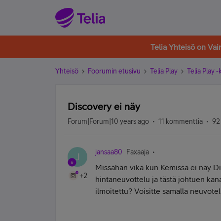
Telia Yhteisö on Va
Yhteisö
Foorumin etusivu
Telia Play
Telia Play 
Discovery ei näy
Forum|Forum|10 years ago
11 kommenttia
92
jansaa80
Faxaaja
J
Missähän vika kun Kemissä ei näy D
+2
hintaneuvottelu ja tästä johtuen kana
ilmoitettu? Voisitte samalla neuvote