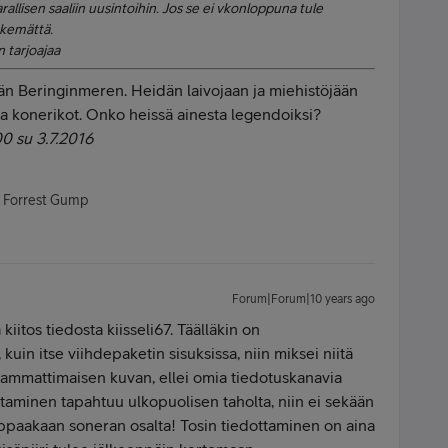
rallisen saaliin uusintoihin. Jos se ei vkonloppuna tule
äkemättä.
 tarjoajaa
än Beringinmeren. Heidän laivojaan ja miehistöjään
ja konerikot. Onko heissä ainesta legendoiksi?
0 su 3.7.2016
- Forrest Gump
Forum|Forum|10 years ago
kiitos tiedosta kiisseli67. Täälläkin on
, kuin itse viihdepaketin sisuksissa, niin miksei niitä
ammattimaisen kuvan, ellei omia tiedotuskanavia
ottaminen tapahtuu ulkopuolisen taholta, niin ei sekään
ippaakaan soneran osalta! Tosin tiedottaminen on aina