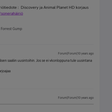
iriötiedote :
Discovery ja Animal Planet HD korjaus
#
sonerahäiriö
- Forrest Gump
Forum|Forum|10 years ago
llisen saaliin uusintoihin. Jos se ei vkonloppuna tule uusintana
rjoajaa
Forum|Forum|10 years ago