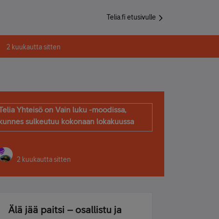
Telia.fi etusivulle
2 kuukautta sitten
Telia Yhteisö on Vain luku -moodissa,
kunnes sulkeutuu kokonaan lokakuussa
2 kuukautta sitten
Älä jää paitsi – osallistu ja