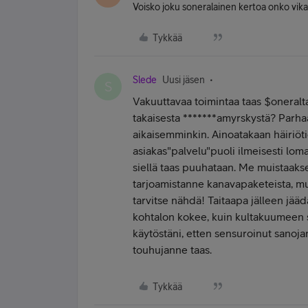
Voisko joku soneralainen kertoa onko vika l
Tykkää
Slede
Uusi jäsen
S
Vakuuttavaa toimintaa taas $oneralt
takaisesta *******amyrskystä? Parha
aikaisemminkin. Ainoatakaan häiriötie
asiakas"palvelu"puoli ilmeisesti lom
siellä taas puuhataan. Me muistaakse
tarjoamistanne kanavapaketeista, mut
tarvitse nähdä! Taitaapa jälleen jää
kohtalon kokee, kuin kultakuumeen sp
käytöstäni, etten sensuroinut sanoja
touhujanne taas.
Tykkää