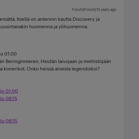
Forum|Forum|10 years ago
emättä. Itsellä on antennin kautta Discovery ja
ä uusintanakin huomenna ja ylihuomenna.
lo 01.00
än Beringinmeren. Heidän laivojaan ja miehistöjään
ja konerikot. Onko heissä ainesta legendoiksi?
lo 01.00
lo 08.15
lo 08.15