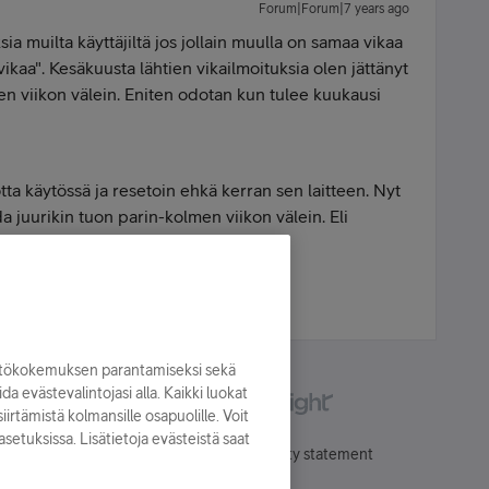
Forum|Forum|7 years ago
ia muilta käyttäjiltä jos jollain muulla on samaa vikaa
vikaa". Kesäkuusta lähtien vikailmoituksia olen jättänyt
en viikon välein. Eniten odotan kun tulee kuukausi
ta käytössä ja resetoin ehkä kerran sen laitteen. Nyt
a juurikin tuon parin-kolmen viikon välein. Eli
jan?
yttökokemuksen parantamiseksi sekä
oida evästevalintojasi alla. Kaikki luokat
irtämistä kolmansille osapuolille. Voit
asetuksissa. Lisätietoja evästeistä saat
Käyttöehdot
Accessibility statement