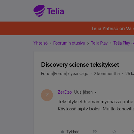
Telia Yhteisö on Va
Yhteisö
Foorumin etusivu
Telia Play
Telia Play 
Discovery sciense teksitykset
Forum|Forum|7 years ago
2 kommenttia
25 k
ZerDzo
Uusi jäsen
Z
Tekstitykset hieman myöhässä puhee
Käytössä aiptv boksi. Muilla kanavill
Tykkää