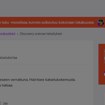
in luku -moodissa, kunnes sulkeutuu kokonaan lokakuussa
-keskustelut
Discovery sciense teksitykset
atselukertaa
seen verrattuna. Häiritsee katselukokemusta.
a natsaa.
Jaa