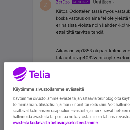
ZerDzo
Uusi jäsen
ALOITTAJA
Z
Kiitos. Odottelen tässä myös vastauks
koska vastaus on aina "ei ole yieistä 
erinäisistä vioista noin kahden-kolm
ettei tätä tarvitse tehdä.
Aikanaan vip1853 oli pari-kolme vuot
tätä uutta vip4032w pitänyt resetoid
kuseeko telian hommat vai valmista
Tykkää
Käytämme sivustollamme evästeitä
Käytämme sivustollamme evästeitä ja vastaavia teknologioita kä
toiminnallisiin, tilastollisiin ja markkinointitarkoituksiin. Voit hallinn
sisältävät kolmansien osapuolien evästeitä ja merkitsevät tietojen si
hallinnoida evästeitä tai poistaa ne käytöstä milloin tahansa eväste
evästeitä koskevasta tietosuojaselosteestamme.