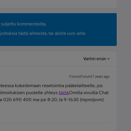
suljettu kommenteilta.
ituksia tästä aiheesta, tai aloita uusi aihe.
Vanhin ensin
Forum|Forum|7 years ago
anteessa kokeilemaan resetointia päätelaitteelle, jos
iöilmoituksien puolelle yhteys
tästä.
Omilla sivuilla Chat
soittaa 020 690 400 ma-pe 8-20, la 9-1630 (mpm/pvm)