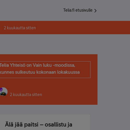
Telia.fi etusivulle
2 kuukautta sitten
Telia Yhteisö on Vain luku -moodissa,
kunnes sulkeutuu kokonaan lokakuussa
2 kuukautta sitten
Älä jää paitsi – osallistu ja