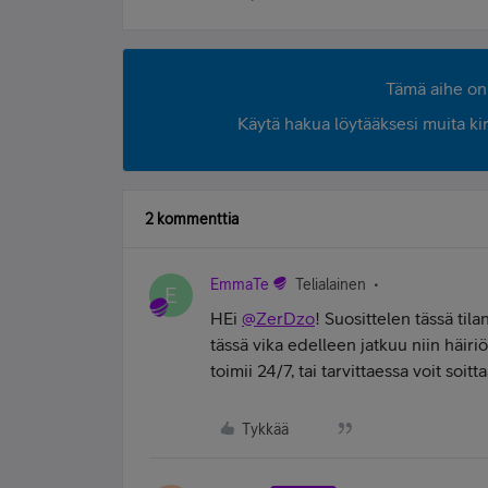
Tämä aihe on 
Käytä hakua löytääksesi muita kirjo
2 kommenttia
EmmaTe
Telialainen
E
HEi
@ZerDzo
! Suosittelen tässä til
tässä vika edelleen jatkuu niin häir
toimii 24/7, tai tarvittaessa voit 
Tykkää