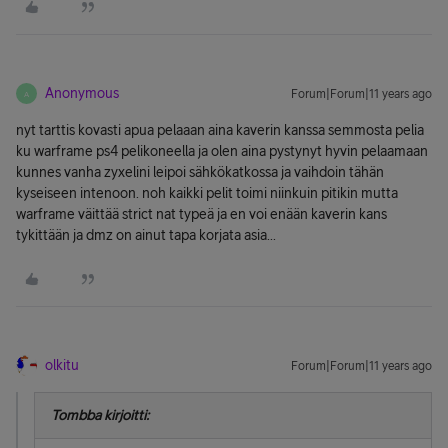
Anonymous
Forum|Forum|11 years ago
A
nyt tarttis kovasti apua pelaaan aina kaverin kanssa semmosta pelia
ku warframe ps4 pelikoneella ja olen aina pystynyt hyvin pelaamaan
kunnes vanha zyxelini leipoi sähkökatkossa ja vaihdoin tähän
kyseiseen intenoon. noh kaikki pelit toimi niinkuin pitikin mutta
warframe väittää strict nat typeä ja en voi enään kaverin kans
tykittään ja dmz on ainut tapa korjata asia...
olkitu
Forum|Forum|11 years ago
Tombba kirjoitti: