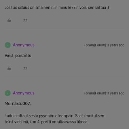
Jos tuo siltaus on ilmainen niin minullekkin voisi sen laittaa :)
Anonymous
Forum|Forum|11 years ago
A
Viesti poistettu
Anonymous
Forum|Forum|11 years ago
A
Moi
naksu007
,
Laitoin siltauksesta pyynnön eteenpäin. Saat ilmoituksen
tekstiviestinä, kun 4. portti on siltaavassa tilassa.