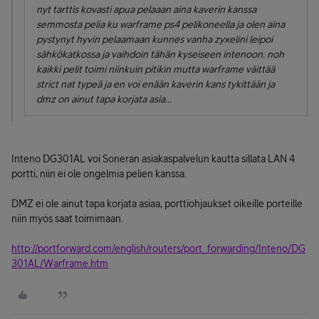
nyt tarttis kovasti apua pelaaan aina kaverin kanssa
semmosta pelia ku warframe ps4 pelikoneella ja olen aina
pystynyt hyvin pelaamaan kunnes vanha zyxelini leipoi
sähkökatkossa ja vaihdoin tähän kyseiseen intenoon. noh
kaikki pelit toimi niinkuin pitikin mutta warframe väittää
strict nat typeä ja en voi enään kaverin kans tykittään ja
dmz on ainut tapa korjata asia...
Inteno DG301AL voi Soneran asiakaspalvelun kautta sillata LAN 4
portti, niin ei ole ongelmia pelien kanssa.
DMZ ei ole ainut tapa korjata asiaa, porttiohjaukset oikeille porteille
niin myös saat toimimaan.
http://portforward.com/english/routers/port_forwarding/Inteno/DG
301AL/Warframe.htm