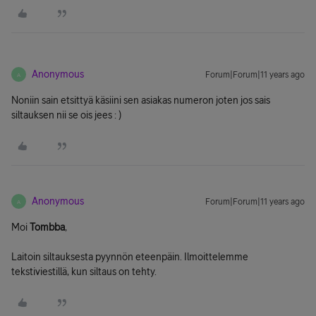
Anonymous
Forum|Forum|11 years ago
A
Noniin sain etsittyä käsiini sen asiakas numeron joten jos sais
siltauksen nii se ois jees : )
Anonymous
Forum|Forum|11 years ago
A
Moi
Tombba
,
Laitoin siltauksesta pyynnön eteenpäin. Ilmoittelemme
tekstiviestillä, kun siltaus on tehty.