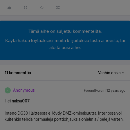
Tämä aihe on suljettu kommenteilta.
Käytä hakua löytääksesi muita kirjoituksia tästä aiheesta, tai
aloita uusi aihe.
11 kommenttia
Vanhin ensin
Anonymous
Forum|Forum|12 years ago
A
Hei
naksu007
Inteno DG301 laitteesta ei löydy DMZ-ominaisuutta. Intenossa voi
kuitenkin tehdä normaaleja porttiohjauksia ohjelmia / pelejä varten.