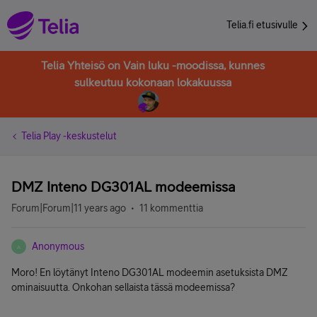
Telia.fi etusivulle
Telia Yhteisö on Vain luku -moodissa, kunnes
sulkeutuu kokonaan lokakuussa
Telia Play -keskustelut
DMZ Inteno DG301AL modeemissa
Forum|Forum|11 years ago
11 kommenttia
Anonymous
A
Moro! En löytänyt Inteno DG301AL modeemin asetuksista DMZ
ominaisuutta. Onkohan sellaista tässä modeemissa?