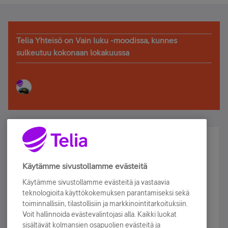
Telia Yhteisö on Vain luku -moodissa, kunnes
sulkeutuu kokonaan lokakuussa
Älä jää paitsi – osallistu ja voita!
Tilaa Telian uutiskirje ja olet mukana arvonnassa.
Käytämme sivustollamme evästeitä
Samalla saat parhaat asiakasedut suoraan
Käytämme sivustollamme evästeitä ja vastaavia
sähköpostiisi.
teknologioita käyttökokemuksen parantamiseksi sekä
toiminnallisiin, tilastollisiin ja markkinointitarkoituksiin.
Voit hallinnoida evästevalintojasi alla. Kaikki luokat
Tilaa nyt
sisältävät kolmansien osapuolien evästeitä ja