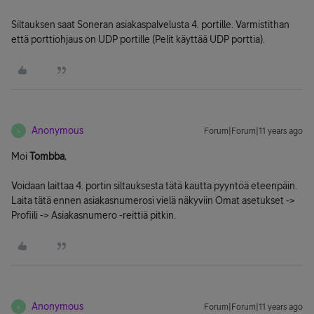
Siltauksen saat Soneran asiakaspalvelusta 4. portille. Varmistithan
että porttiohjaus on UDP portille (Pelit käyttää UDP porttia).
Anonymous
Forum|Forum|11 years ago
A
Moi
Tombba
,
Voidaan laittaa 4. portin siltauksesta tätä kautta pyyntöä eteenpäin.
Laita tätä ennen asiakasnumerosi vielä näkyviin Omat asetukset ->
Profiili -> Asiakasnumero -reittiä pitkin.
Anonymous
Forum|Forum|11 years ago
A