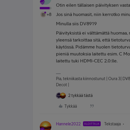
Otin eilen tällaisen päivityksen vast
Jos sinä huomasit, niin kerrotko minu
+8
Minulla siis DV8919
Päivityksistä ei välttämättä huomaa, 
yleensä tarkoittaa sitä, että tietoturv
käytössä. Pidämme huolen tietoturva
pieniä muutoksia laitettu esim. C Mo
laitettu tuki HDMI-CEC 2.0:lle.
Pia, tekniikasta kiinnostunut | Oura 3| DV
Decot |
2 tykkää tästä
Tykkää
Hannele2022
Tekstaaja
ALOITTAJA