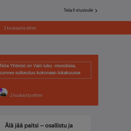
Telia.fi etusivulle
2 kuukautta sitten
Telia Yhteisö on Vain luku -moodissa,
kunnes sulkeutuu kokonaan lokakuussa
2 kuukautta sitten
Älä jää paitsi – osallistu ja