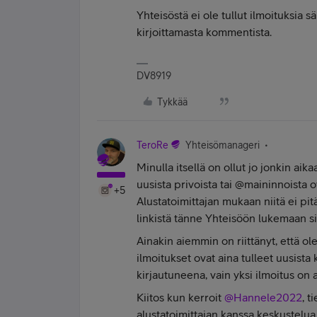
Yhteisöstä ei ole tullut ilmoituksia s
kirjoittamasta kommentista.
DV8919
Tykkää
TeroRe
Yhteisömanageri
Minulla itsellä on ollut jo jonkin ai
uusista privoista tai @maininnoista ov
+5
Alustatoimittajan mukaan niitä ei pit
linkistä tänne Yhteisöön lukemaan s
Ainakin aiemmin on riittänyt, että ol
ilmoitukset ovat aina tulleet uusist
kirjautuneena, vain yksi ilmoitus on 
Kiitos kun kerroit
@Hannele2022
, t
alustatoimittajan kanssa keskustelua