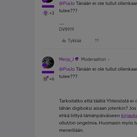
@PiaJo
Tänään ei ole tullut ollenkaan
tulee???
+3
DV8919
Tykkää
Merja_J
Moderaattori
@PiaJo
Tänään ei ole tullut ollenkaan
tulee???
+6
Tarkoitatko että täältä Yhteisöstä ei 
tähän digiboksi asiaan jotenkin? Jos
ehkä liittyä tämänpäiväiseen
kirjau
ollut/on ongelmia. Huomasin myös tuo
meneillään.