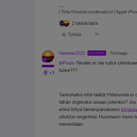
| Telia Yhteisön moderaattori | Apple iP
2 tykkää tästä
Tykkää
Hannele2022
Tekstaaja
ALOITTAJA
@PiaJo
Tänään ei ole tullut ollenkaan
tulee???
+3
Tarkoitatko että täältä Yhteisöstä ei 
tähän digiboksi asiaan jotenkin? Jos
ehkä liittyä tämänpäiväiseen
kirjau
ollut/on ongelmia. Huomasin myös tuo
meneillään.