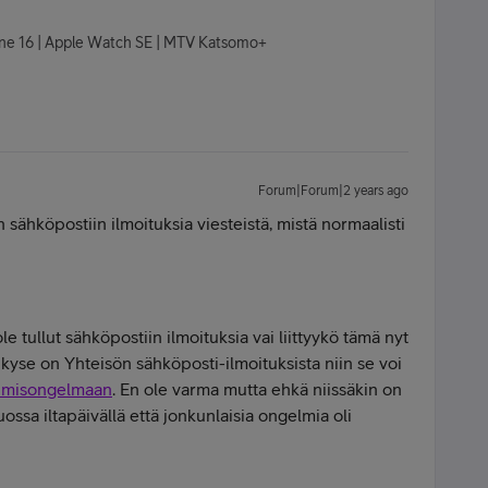
hone 16 | Apple Watch SE | MTV Katsomo+
Forum|Forum|2 years ago
 sähköpostiin ilmoituksia viesteistä, mistä normaalisti
ole tullut sähköpostiin ilmoituksia vai liittyykö tämä nyt
 kyse on Yhteisön sähköposti-ilmoituksista niin se voi
tumisongelmaan
. En ole varma mutta ehkä niissäkin on
ssa iltapäivällä että jonkunlaisia ongelmia oli