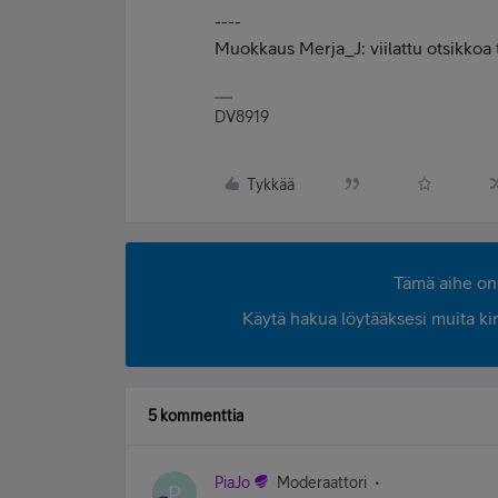
----
Muokkaus Merja_J: viilattu otsikkoa
DV8919
Tykkää
Tämä aihe on 
Käytä hakua löytääksesi muita kirjo
5 kommenttia
PiaJo
Moderaattori
P