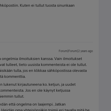
ähköpostiin. Kuten ei tullut tuosta sinunkaan
Forum|Forum|2 years ago
kaa ongelmia ilmoituksien kanssa. Vain ilmoitukset
at tulleet, tieto uusista kommenteista ei ole tullut.
äisikään tulla, jos en klikkaa sähköpostissa olevasta
itä kommenttia.
en lukenut kirjautuneena ko. ketjun, ja uudet
a kommenteista. Jos en ole käynyt ketjussa
aiemmin tullut.
iedän että ongelma on laajempi. Jatkan
. Heidän oma yhteisönsäkin toimii eri tavalla mitä he