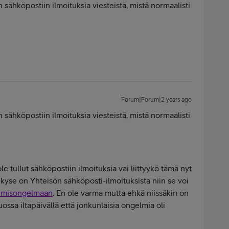
 sähköpostiin ilmoituksia viesteistä, mistä normaalisti
Forum|Forum|2 years ago
 sähköpostiin ilmoituksia viesteistä, mistä normaalisti
ole tullut sähköpostiin ilmoituksia vai liittyykö tämä nyt
 kyse on Yhteisön sähköposti-ilmoituksista niin se voi
tumisongelmaan
. En ole varma mutta ehkä niissäkin on
ssa iltapäivällä että jonkunlaisia ongelmia oli