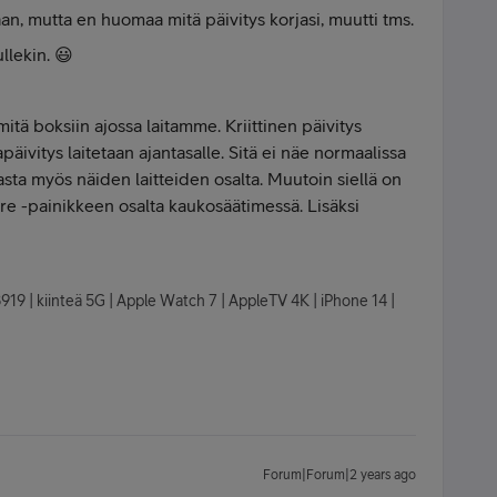
aan, mutta en huomaa mitä päivitys korjasi, muutti tms.
llekin. 😃
mitä boksiin ajossa laitamme. Kriittinen päivitys
apäivitys laitetaan ajantasalle. Sitä ei näe normaalissa
sta myös näiden laitteiden osalta. Muutoin siellä on
re -painikkeen osalta kaukosäätimessä. Lisäksi
8919 | kiinteä 5G | Apple Watch 7 | AppleTV 4K | iPhone 14 |
Forum|Forum|2 years ago