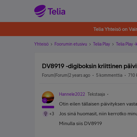
Telia Yhteisö on Va
Yhteisö
Foorumin etusivu
Telia Play
Telia Play 
DV8919 -digiboksin kriittinen päivi
Forum|Forum|2 years ago
5 kommenttia
710 
Hannele2022
Tekstaaja
Otin eilen tällaisen päivityksen vast
Jos sinä huomasit, niin kerrotko minu
+3
Minulla siis DV8919