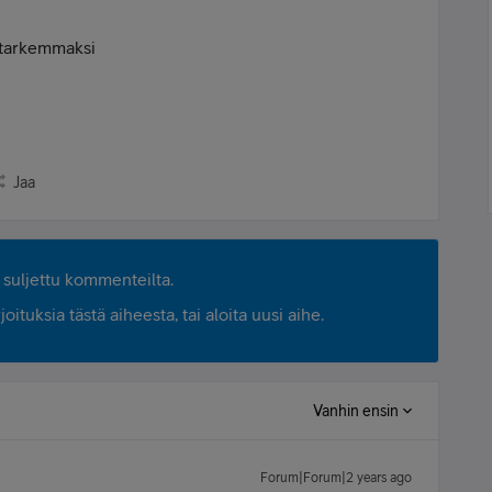
 tarkemmaksi
Jaa
suljettu kommenteilta.
ituksia tästä aiheesta, tai aloita uusi aihe.
Vanhin ensin
Forum|Forum|2 years ago