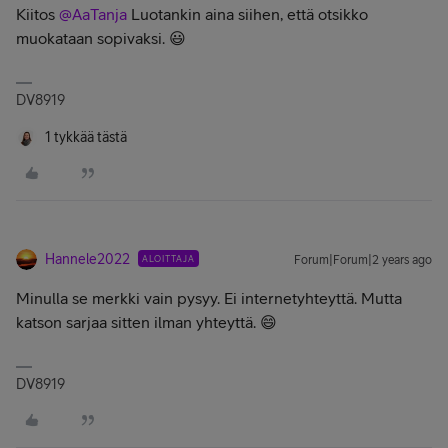
Kiitos
@AaTanja
Luotankin aina siihen, että otsikko
muokataan sopivaksi. 😃
DV8919
1 tykkää tästä
Hannele2022
ALOITTAJA
Forum|Forum|2 years ago
Minulla se merkki vain pysyy. Ei internetyhteyttä. Mutta
katson sarjaa sitten ilman yhteyttä. 😄
DV8919