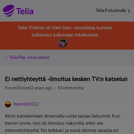
Telia.fi etusivulle
Telia Yhteisö on Vain luku -moodissa, kunnes
sulkeutuu kokonaan lokakuussa
Telia Play -keskustelut
Ei nettiyhteyttä -ilmoitus kesken TV:n katselun
Forum|Forum|2 years ago
8 kommenttia
Hannele2022
Aloin katselemaan Areenalta uutta sarjaa Sekunnit. Kun
menin sinne, niin oli ilmoitus näkyvillä, ettei ole
internetyhteyttä. No telkkari ja minä olimme asiasta eri