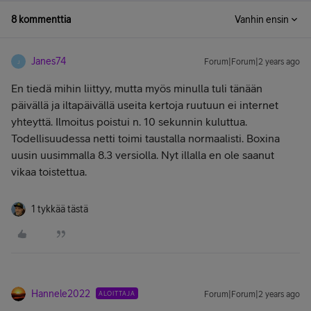
8 kommenttia
Vanhin ensin
Janes74
Forum|Forum|2 years ago
J
En tiedä mihin liittyy, mutta myös minulla tuli tänään
päivällä ja iltapäivällä useita kertoja ruutuun ei internet
yhteyttä. Ilmoitus poistui n. 10 sekunnin kuluttua.
Todellisuudessa netti toimi taustalla normaalisti. Boxina
uusin uusimmalla 8.3 versiolla. Nyt illalla en ole saanut
vikaa toistettua.
1 tykkää tästä
Hannele2022
ALOITTAJA
Forum|Forum|2 years ago