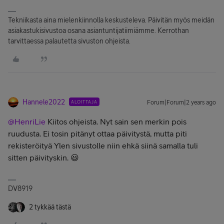
Tekniikasta aina mielenkiinnolla keskusteleva. Päivitän myös meidän
asiakastukisivustoa osana asiantuntijatiimiämme. Kerrothan
tarvittaessa palautetta sivuston ohjeista.
Hannele2022
ALOITTAJA
Forum|Forum|2 years ago
@HenriLie
Kiitos ohjeista. Nyt sain sen merkin pois
ruudusta. Ei tosin pitänyt ottaa päivitystä, mutta piti
rekisteröityä Ylen sivustolle niin ehkä siinä samalla tuli
sitten päivityskin. 😃
DV8919
2 tykkää tästä