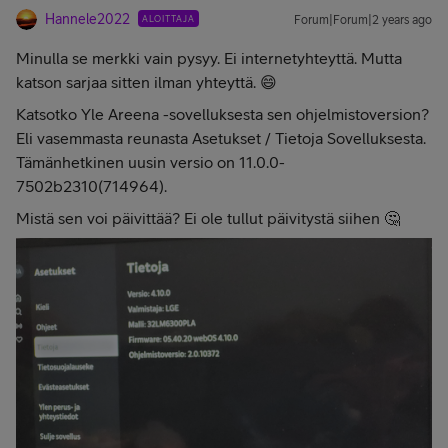
Hannele2022
ALOITTAJA
Forum|Forum|2 years ago
Minulla se merkki vain pysyy. Ei internetyhteyttä. Mutta
katson sarjaa sitten ilman yhteyttä. 😄
Katsotko Yle Areena -sovelluksesta sen ohjelmistoversion?
Eli vasemmasta reunasta Asetukset / Tietoja Sovelluksesta.
Tämänhetkinen uusin versio on 11.0.0-
7502b2310(714964).
Mistä sen voi päivittää? Ei ole tullut päivitystä siihen 🤔