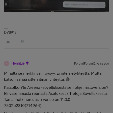
DV8919
HenriLie
Forum|Forum|2 years ago
H
Minulla se merkki vain pysyy. Ei internetyhteyttä. Mutta
katson sarjaa sitten ilman yhteyttä. 😄
Katsotko Yle Areena -sovelluksesta sen ohjelmistoversion?
Eli vasemmasta reunasta Asetukset / Tietoja Sovelluksesta.
Tämänhetkinen uusin versio on 11.0.0-
7502b2310(714964).