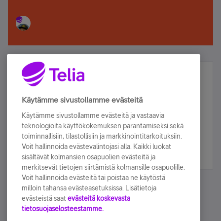
Älä jää paitsi – osallistu ja voita!
Tilaa Telian uutiskirje ja olet mukana arvonnassa.
Käytämme sivustollamme evästeitä
Samalla saat parhaat asiakasedut suoraan
Käytämme sivustollamme evästeitä ja vastaavia
sähköpostiisi.
teknologioita käyttökokemuksen parantamiseksi sekä
toiminnallisiin, tilastollisiin ja markkinointitarkoituksiin.
Voit hallinnoida evästevalintojasi alla. Kaikki luokat
Tilaa nyt
sisältävät kolmansien osapuolien evästeitä ja
merkitsevät tietojen siirtämistä kolmansille osapuolille.
Voit hallinnoida evästeitä tai poistaa ne käytöstä
milloin tahansa evästeasetuksissa. Lisätietoja
evästeistä saat
evästeitä koskevasta
tietosuojaselosteestamme.