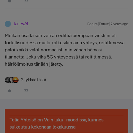
Janes74
Forum|Forum|2 years ago
J
Meikän osalta sen verran edittiä aiempaan viestiini eli
todellisuudessa mulla katkesikin aina yhteys, reitittimessä
paloi kaikki valot normaalisti niin vähän hämäsi
tilannetta. Joku vika 5G yhteydessä tai reitittimessä,
häiriöilmoitus tänään jätetty.
3 tykkää tästä
Telia Yhteisö on Vain luku -moodissa, kunnes
sulkeutuu kokonaan lokakuussa