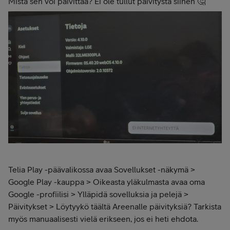
Mistä sen voi päivittää? Ei ole tullut päivitystä siihen 🤔
Telia Play -päävalikossa avaa Sovellukset -näkymä >
Google Play -kauppa > Oikeasta yläkulmasta avaa oma
Google -profiilisi > Ylläpidä sovelluksia ja pelejä >
Päivitykset > Löytyykö täältä Areenalle päivityksiä? Tarkista
myös manuaalisesti vielä erikseen, jos ei heti ehdota.