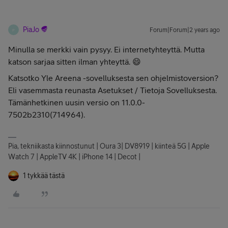
PiaJo
Forum|Forum|2 years ago
P
Minulla se merkki vain pysyy. Ei internetyhteyttä. Mutta
katson sarjaa sitten ilman yhteyttä. 😄
Katsotko Yle Areena -sovelluksesta sen ohjelmistoversion?
Eli vasemmasta reunasta Asetukset / Tietoja Sovelluksesta.
Tämänhetkinen uusin versio on 11.0.0-
7502b2310(714964).
Pia, tekniikasta kiinnostunut | Oura 3| DV8919 | kiinteä 5G | Apple
Watch 7 | AppleTV 4K | iPhone 14 | Decot |
1 tykkää tästä