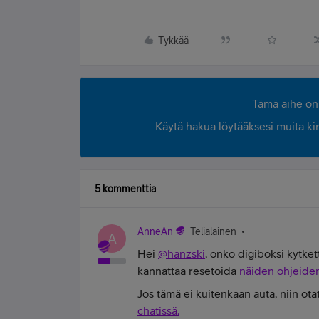
Tykkää
Tämä aihe on 
Käytä hakua löytääksesi muita kirjo
5 kommenttia
AnneAn
Telialainen
A
Hei
@hanzski
, onko digiboksi kytket
kannattaa resetoida
näiden ohjeide
Jos tämä ei kuitenkaan auta, niin ot
chatissä.