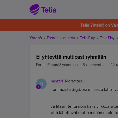
Telia Yhteisö on Va
Yhteisö
Foorumin etusivu
Telia Play
Telia Play 
Ei yhteyttä multicast ryhmään
Forum|Forum|8 years ago
5 kommenttia
49 k
hanzski
Morsettaja
H
Tämmöistä digiboxi eilisestä lähtri v
Ja tilasin teiltä noin kaksiviikkoa si
että lähettävät mutta mitään ei ole 