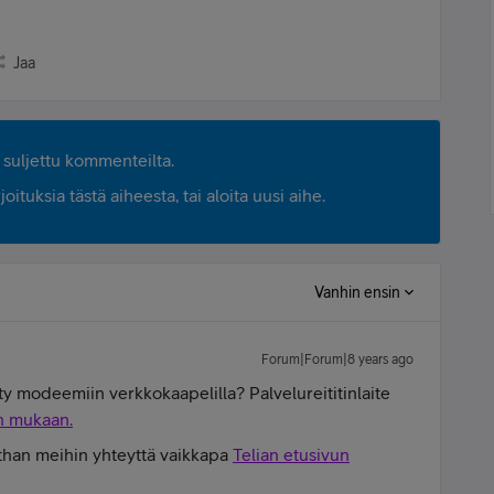
Jaa
suljettu kommenteilta.
ituksia tästä aiheesta, tai aloita uusi aihe.
Vanhin ensin
Forum|Forum|8 years ago
ty modeemiin verkkokaapelilla? Palvelureititinlaite
n mukaan.
athan meihin yhteyttä vaikkapa
Telian etusivun