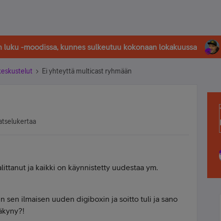
in luku -moodissa, kunnes sulkeutuu kokonaan lokakuussa
-keskustelut
Ei yhteyttä multicast ryhmään
atselukertaa
alittanut ja kaikki on käynnistetty uudestaa ym.
tten sen ilmaisen uuden digiboxin ja soitto tuli ja sano
näkyny?!