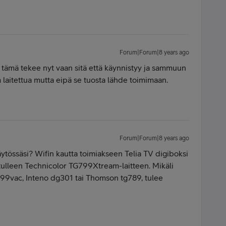
Forum|Forum|8 years ago
 tämä tekee nyt vaan sitä että käynnistyy ja sammuun
 laitettua mutta eipä se tuosta lähde toimimaan.
Forum|Forum|8 years ago
ytössäsi? Wifin kautta toimiakseen Telia TV digiboksi
a tulleen Technicolor TG799Xtream-laitteen. Mikäli
799vac, Inteno dg301 tai Thomson tg789, tulee