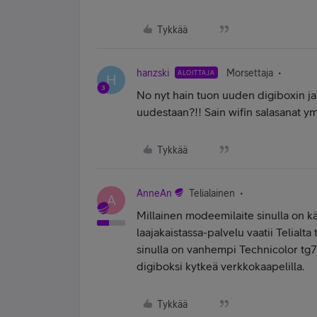
Tykkää
hanzski
Morsettaja
ALOITTAJA
H
No nyt hain tuon uuden digiboxin ja
uudestaan?!! Sain wifin salasanat ym
Tykkää
AnneAn
Telialainen
A
Millainen modeemilaite sinulla on kä
laajakaistassa-palvelu vaatii Telialt
sinulla on vanhempi Technicolor tg
digiboksi kytkeä verkkokaapelilla.
Tykkää