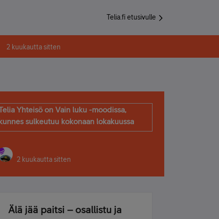
Telia.fi etusivulle
2 kuukautta sitten
Telia Yhteisö on Vain luku -moodissa,
kunnes sulkeutuu kokonaan lokakuussa
2 kuukautta sitten
Älä jää paitsi – osallistu ja