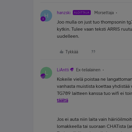
hanzski
Morsettaja
ALOITTAJA
H
Joo mulla on just tuo thompsonin tg7
kytkin. Tulee vaan teksti ARRIS ruutu
uudelleen.
Tykkää
LiAntti
Ex-telialainen
L
Kokeile vielä poistaa ne langattoman
vanhasta muistista koettaa yhdistää 
TG789 laitteen kanssa tuo wifi ei toi
täältä
Jos ei auta niin laita vain häiriöilm
lomakkeella tai suoraan CHATista (ar