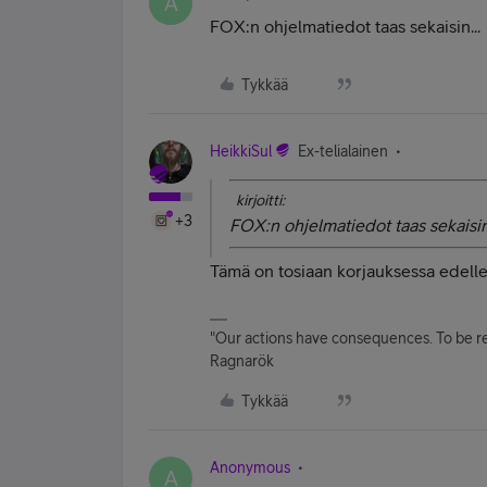
A
FOX:n ohjelmatiedot taas sekaisin...
Tykkää
HeikkiSul
Ex-telialainen
kirjoitti:
+3
FOX:n ohjelmatiedot taas sekaisin.
Tämä on tosiaan korjauksessa edell
"Our actions have consequences. To be re
Ragnarök
Tykkää
Anonymous
A