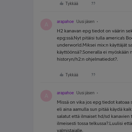
Tykkää
arapahoe
Uusi jäsen
A
H2 kanavan epg tiedot on väärin sekä
epg:ssä.Nyt pitäisi tulla america's B
underworld.Miksei mix:n käyttäjät saa
käyttöönsä?.Soneralla ei myöskään n
historyn/h2:n ohjelmatiedot?.
Tykkää
arapahoe
Uusi jäsen
A
Missä on vika jos epg tiedot katoaa 
eli aina aamulla sun pitää käydä kaik
salatut että ilmaiset hd/sd kanavien t
ilmeisesti tossa telkussa?.Luulisi et
valmistajalle.