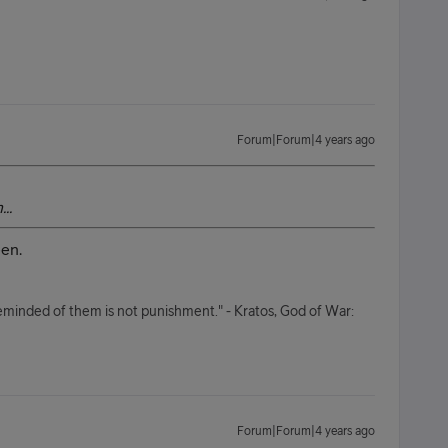
Forum|Forum|4 years ago
..
een.
minded of them is not punishment." - Kratos, God of War:
Forum|Forum|4 years ago