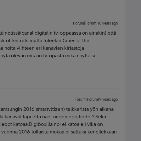
Forum|Forum|10 years ago
 netissä(canal digitalin tv-oppaassa on ainakin) että
ook of Secrets mutta tuleekin Cities of the
 noita viihteen eri kanavien kirjastoja
äytä olevan mitään tv-opasta mikä näyttäisi
Forum|Forum|9 years ago
samsungin 2016 smartv(tizen) telkkarista yön aikana
ki kanavat läpi että näet niiden epg tiedot?.Sekä
iedot katoaa.Digiboxilla noi ei katoa eli vika on
tä vuonna 2016 tollaista mokaa ei sattuisi kenellekkään