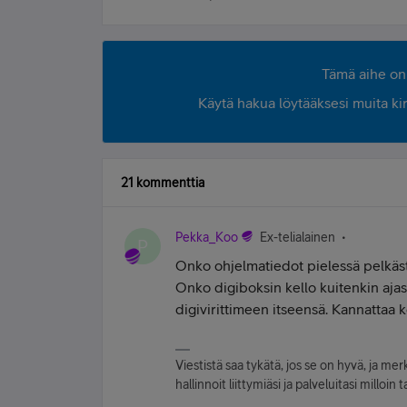
Tämä aihe on 
Käytä hakua löytääksesi muita kirjo
21 kommenttia
Pekka_Koo
Ex-telialainen
P
Onko ohjelmatiedot pielessä pelkäst
Onko digiboksin kello kuitenkin aja
digivirittimeen itseensä. Kannattaa k
Viestistä saa tykätä, jos se on hyvä, ja merka
hallinnoit liittymiäsi ja palveluitasi mill