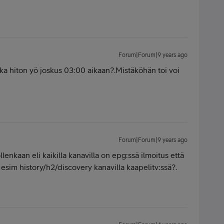
Forum|Forum|9 years ago
ka hiton yö joskus 03:00 aikaan?.Mistäköhän toi voi
Forum|Forum|9 years ago
lenkaan eli kaikilla kanavilla on epg:ssä ilmoitus että
t esim history/h2/discovery kanavilla kaapelitv:ssä?.