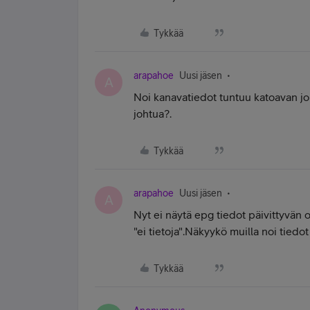
Tykkää
arapahoe
Uusi jäsen
A
Noi kanavatiedot tuntuu katoavan jo
johtua?.
Tykkää
arapahoe
Uusi jäsen
A
Nyt ei näytä epg tiedot päivittyvän ol
"ei tietoja".Näkyykö muilla noi tiedo
Tykkää