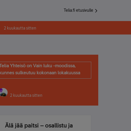
Telia.fi etusivulle
2 kuukautta sitten
Telia Yhteisö on Vain luku -moodissa,
kunnes sulkeutuu kokonaan lokakuussa
2 kuukautta sitten
Älä jää paitsi – osallistu ja