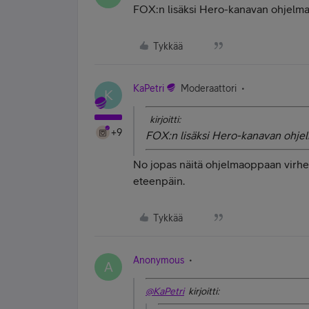
FOX:n lisäksi Hero-kanavan ohjelmat
Tykkää
KaPetri
Moderaattori
K
kirjoitti:
+9
FOX:n lisäksi Hero-kanavan ohjel
No jopas näitä ohjelmaoppaan virhei
eteenpäin.
Tykkää
Anonymous
A
@KaPetri
kirjoitti: