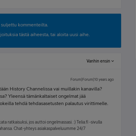
suljettu kommenteilta.
ituksia tästä aiheesta, tai aloita uusi aihe.
Vanhin ensin
Forum|Forum|10 years ago
ään History Channelissa vai muillakin kanavilla?
ssa? Yleensä tämänkaltaiset ongelmat jää
okeilla tehdä tehdasasetusten palautus virittimelle.
ta ratkaisuksi, jos auttoi ongelmassasi. :) Telia.fi -sivulla
oin tahansa. Chat-yhteys asiakaspalveluumme 24/7