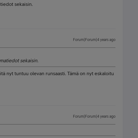
iedot sekaisin.
Forum|Forum|4 years ago
matiedot sekaisin.
tä nyt tuntuu olevan runsaasti. Tämä on nyt eskaloitu
Forum|Forum|4 years ago