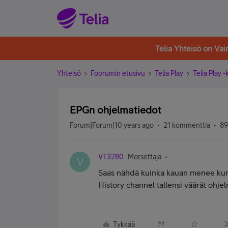
Telia Yhteisö on Va
Yhteisö
Foorumin etusivu
Telia Play
Telia Play 
EPGn ohjelmatiedot
Forum|Forum|10 years ago
21 kommenttia
89
VT3280
Morsettaja
V
Saas nähdä kuinka kauan menee kun o
History channel tallensi väärät ohje
Tykkää