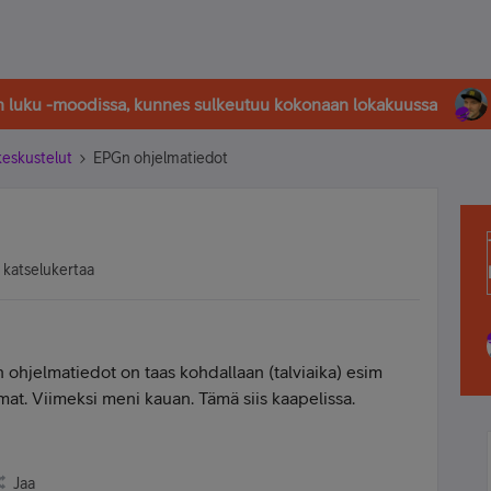
in luku -moodissa, kunnes sulkeutuu kokonaan lokakuussa
-keskustelut
EPGn ohjelmatiedot
 katselukertaa
hjelmatiedot on taas kohdallaan (talviaika) esim
lmat. Viimeksi meni kauan. Tämä siis kaapelissa.
Jaa