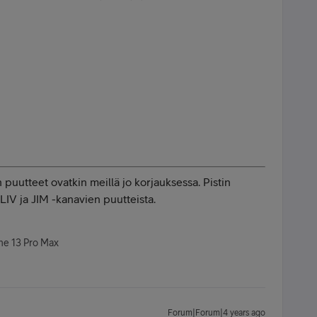
 puutteet ovatkin meillä jo korjauksessa. Pistin
LIV ja JIM -kanavien puutteista.
one 13 Pro Max
Forum|Forum|4 years ago