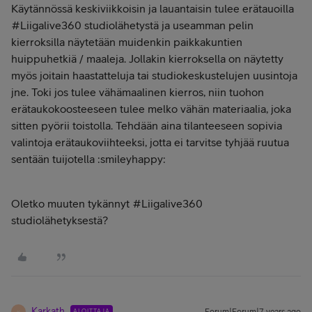
Käytännössä keskiviikkoisin ja lauantaisin tulee erätauoilla
#Liigalive360 studiolähetystä ja useamman pelin
kierroksilla näytetään muidenkin paikkakuntien
huippuhetkiä / maaleja. Jollakin kierroksella on näytetty
myös joitain haastatteluja tai studiokeskustelujen uusintoja
jne. Toki jos tulee vähämaalinen kierros, niin tuohon
erätaukokoosteeseen tulee melko vähän materiaalia, joka
sitten pyörii toistolla. Tehdään aina tilanteeseen sopivia
valintoja erätaukoviihteeksi, jotta ei tarvitse tyhjää ruutua
sentään tuijotella :smileyhappy:
Oletko muuten tykännyt #Liigalive360
studiolähetyksestä?
Karkath
ALOITTAJA
K