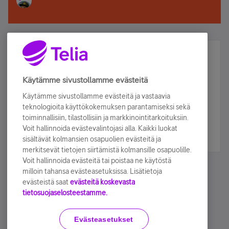
Älä jää paitsi – osallistu ja voita!
Tilaa Telian uutiskirje ja olet mukana arvonnassa.
Käytämme sivustollamme evästeitä
Samalla saat parhaat asiakasedut suoraan
Käytämme sivustollamme evästeitä ja vastaavia
sähköpostiisi.
teknologioita käyttökokemuksen parantamiseksi sekä
toiminnallisiin, tilastollisiin ja markkinointitarkoituksiin.
Voit hallinnoida evästevalintojasi alla. Kaikki luokat
Tilaa nyt
sisältävät kolmansien osapuolien evästeitä ja
merkitsevät tietojen siirtämistä kolmansille osapuolille.
Voit hallinnoida evästeitä tai poistaa ne käytöstä
milloin tahansa evästeasetuksissa. Lisätietoja
evästeistä saat
evästeitä koskevasta
tietosuojaselosteestamme.
Käyttöehdot
Accessibility statement
Evästeasetukset