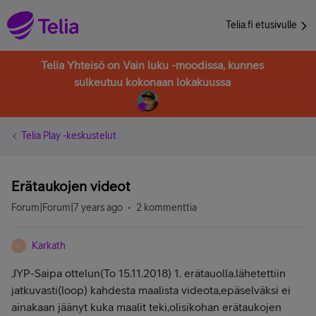
Telia.fi etusivulle
Telia Yhteisö on Vain luku -moodissa, kunnes
sulkeutuu kokonaan lokakuussa
Telia Play -keskustelut
Erätaukojen videot
Forum|Forum|7 years ago
2 kommenttia
Karkath
K
JYP-Saipa ottelun(To 15.11.2018) 1. erätauolla.lähetettiin
jatkuvasti(loop) kahdesta maalista videota,epäselväksi ei
ainakaan jäänyt kuka maalit teki,olisikohan erätaukojen