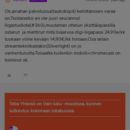
Forum|Forum|7 years ago
Ok,ainahan palveluissa(taukoklipit) kehittämisen varaa
on.Toistaiseksi en ole juuri seurannut
liigastudiota(#360),muutaman ottelun yksittäispassilla
ostanut ja miettinyt mitä lisäarvoa digi-liigapassi 24,90e/kk
tuokaan viime kevään 14,90€/kk hintaan.Osa selain
streamtekniikastakin(Silverlight) on jo
vanhentunutta.Toisaalta kuitenkin mobiili+chromecast on
toiminut ok.
Telia Yhteisö on Vain luku -moodissa, kunnes
sulkeutuu kokonaan lokakuussa