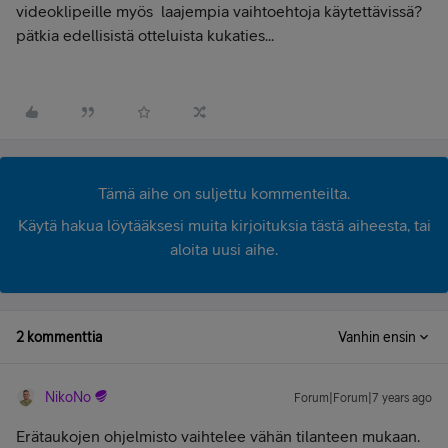
videoklipeille myös laajempia vaihtoehtoja käytettävissä?
pätkia edellisistä otteluista kukaties...
Tämä aihe on suljettu kommenteilta.
Käytä hakua löytääksesi muita kirjoituksia tästä aiheesta, tai
aloita uusi aihe.
2 kommenttia
Vanhin ensin
NikoNo
Forum|Forum|7 years ago
Erätaukojen ohjelmisto vaihtelee vähän tilanteen mukaan.