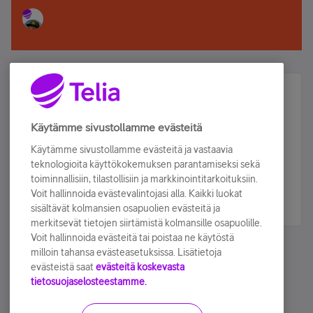
Älä jää paitsi – osallistu ja voita!
Tilaa Telian uutiskirje ja olet mukana arvonnassa.
Käytämme sivustollamme evästeitä
Samalla saat parhaat asiakasedut suoraan
Käytämme sivustollamme evästeitä ja vastaavia
sähköpostiisi.
teknologioita käyttökokemuksen parantamiseksi sekä
toiminnallisiin, tilastollisiin ja markkinointitarkoituksiin.
Voit hallinnoida evästevalintojasi alla. Kaikki luokat
Tilaa nyt
sisältävät kolmansien osapuolien evästeitä ja
merkitsevät tietojen siirtämistä kolmansille osapuolille.
Voit hallinnoida evästeitä tai poistaa ne käytöstä
milloin tahansa evästeasetuksissa. Lisätietoja
evästeistä saat
evästeitä koskevasta
tietosuojaselosteestamme.