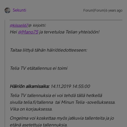
Sekunti
Forum|Forum|6 years ago
@kiisseli67
@ kirjoitti:
Hei
@Mano75
ja tervetuloa Telian yhteisöön!
Taitaa liittyä tähän häiriötiedotteeseen:
Telia TV etätallennus ei toimi
Häiriön alkamisaika:
14.11.2019 14:55:00
Telia TV tallennuksia ei voi tehdä tällä hetkellä
sivulla
telia.fi/tallenna
tai Minun Telia -sovelluksessa.
Vika on korjauksessa.
Ongelma voi koskettaa myös jatkuvia tallenteita ja jo
etänä asetettuja tallennuksia.