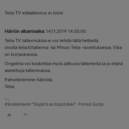
Telia TV etätallennus ei toimi
Häiriön alkamisaika:
14.11.2019 14:55:00
Telia TV tallennuksia ei voi tehdä tällä hetkellä
sivulla
telia.fi/tallenna
tai Minun Telia -sovelluksessa. Vika
on korjauksessa.
Ongelma voi koskettaa myös jatkuvia tallenteita ja jo etänä
asetettuja tallennuksia.
Pahoittelemme häiriötä.
Telia
#koskamävoin "Stupid is as stupid does" - Forrest Gump