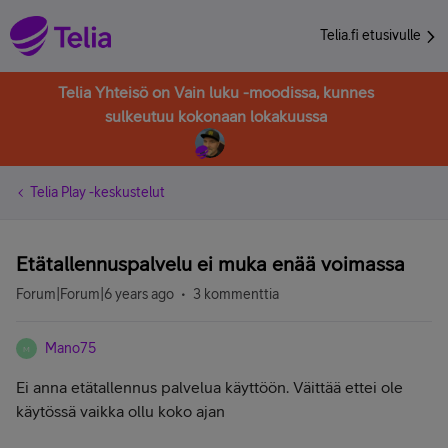
Telia.fi etusivulle
Telia Yhteisö on Vain luku -moodissa, kunnes
sulkeutuu kokonaan lokakuussa
Telia Play -keskustelut
Etätallennuspalvelu ei muka enää voimassa
Forum|Forum|6 years ago
3 kommenttia
Mano75
M
Ei anna etätallennus palvelua käyttöön. Väittää ettei ole
käytössä vaikka ollu koko ajan