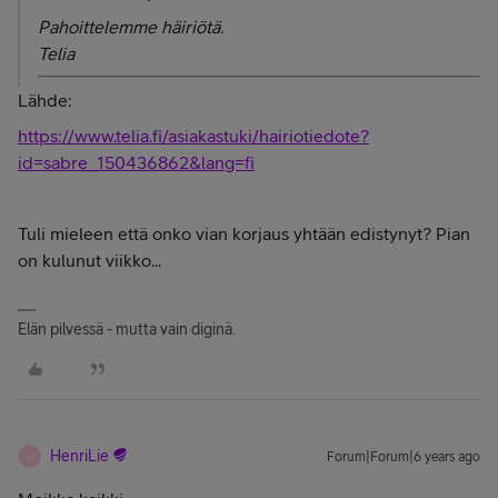
Pahoittelemme häiriötä.
Telia
Lähde:
https://www.telia.fi/asiakastuki/hairiotiedote?
id=sabre_150436862&lang=fi
Tuli mieleen että onko vian korjaus yhtään edistynyt? Pian
on kulunut viikko...
Elän pilvessä - mutta vain diginä.
HenriLie
Forum|Forum|6 years ago
H