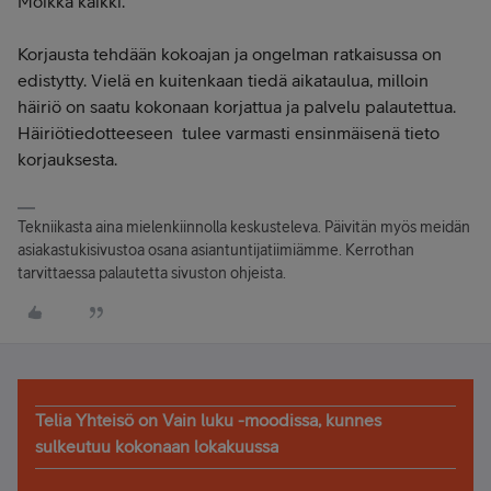
Moikka kaikki.
Korjausta tehdään kokoajan ja ongelman ratkaisussa on
edistytty. Vielä en kuitenkaan tiedä aikataulua, milloin
häiriö on saatu kokonaan korjattua ja palvelu palautettua.
Häiriötiedotteeseen tulee varmasti ensinmäisenä tieto
korjauksesta.
Tekniikasta aina mielenkiinnolla keskusteleva. Päivitän myös meidän
asiakastukisivustoa osana asiantuntijatiimiämme. Kerrothan
tarvittaessa palautetta sivuston ohjeista.
Telia Yhteisö on Vain luku -moodissa, kunnes
sulkeutuu kokonaan lokakuussa