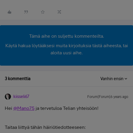
Tämä aihe on suljettu kommenteilta.
Käytä hakua löytääksesi muita kirjoituksia tästä aiheesta, tai
aloita uusi aihe.
3 kommenttia
Vanhin ensin
kiisseli67
Forum|Forum|6 years ago
Hei
@Mano75
ja tervetuloa Telian yhteisöön!
Taitaa liittyä tähän häiriötiedotteeseen: