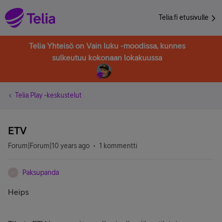
Telia.fi etusivulle
Telia Yhteisö on Vain luku -moodissa, kunnes
sulkeutuu kokonaan lokakuussa
Telia Play -keskustelut
ETV
Forum|Forum|10 years ago
1 kommentti
Paksupanda
P
Heips