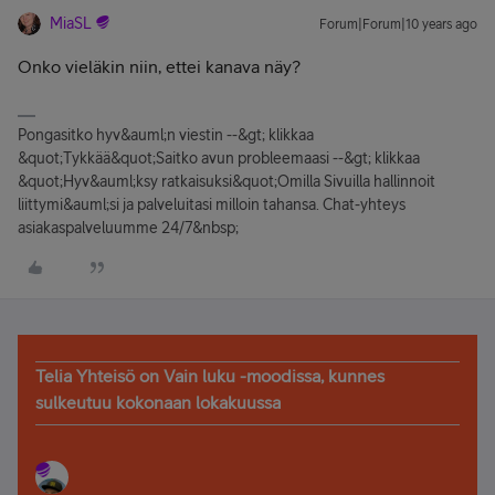
MiaSL
Forum|Forum|10 years ago
Onko vieläkin niin, ettei kanava näy?
Pongasitko hyv&auml;n viestin --&gt; klikkaa
&quot;Tykkää&quot;Saitko avun probleemaasi --&gt; klikkaa
&quot;Hyv&auml;ksy ratkaisuksi&quot;Omilla Sivuilla hallinnoit
liittymi&auml;si ja palveluitasi milloin tahansa. Chat-yhteys
asiakaspalveluumme 24/7&nbsp;
Telia Yhteisö on Vain luku -moodissa, kunnes
sulkeutuu kokonaan lokakuussa