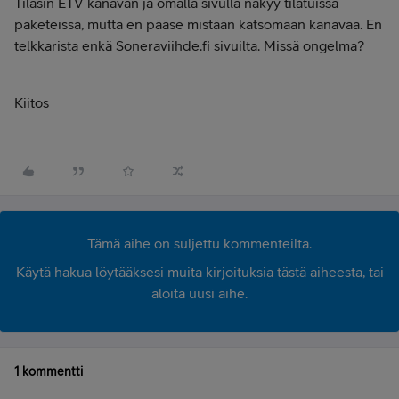
Tilasin ETV kanavan ja omalla sivulla näkyy tilatuissa
paketeissa, mutta en pääse mistään katsomaan kanavaa. En
telkkarista enkä Soneraviihde.fi sivuilta. Missä ongelma?
Kiitos
Tämä aihe on suljettu kommenteilta.
Käytä hakua löytääksesi muita kirjoituksia tästä aiheesta, tai
aloita uusi aihe.
1 kommentti