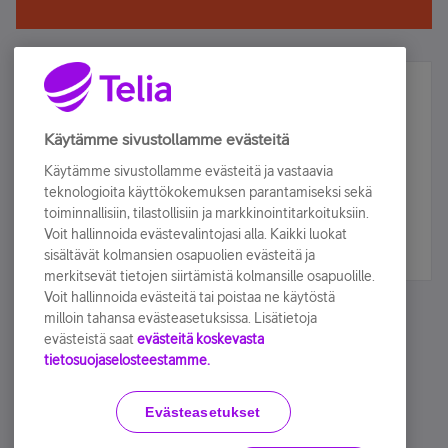
Älä jää paitsi – osallistu ja voita!
Tilaa Telian uutiskirje ja olet mukana arvonnassa.
Käytämme sivustollamme evästeitä
Samalla saat parhaat asiakasedut suoraan
Käytämme sivustollamme evästeitä ja vastaavia
sähköpostiisi.
teknologioita käyttökokemuksen parantamiseksi sekä
toiminnallisiin, tilastollisiin ja markkinointitarkoituksiin.
Voit hallinnoida evästevalintojasi alla. Kaikki luokat
Tilaa nyt
sisältävät kolmansien osapuolien evästeitä ja
merkitsevät tietojen siirtämistä kolmansille osapuolille.
Voit hallinnoida evästeitä tai poistaa ne käytöstä
milloin tahansa evästeasetuksissa. Lisätietoja
evästeistä saat
evästeitä koskevasta
tietosuojaselosteestamme.
Käyttöehdot
Accessibility statement
Evästeasetukset