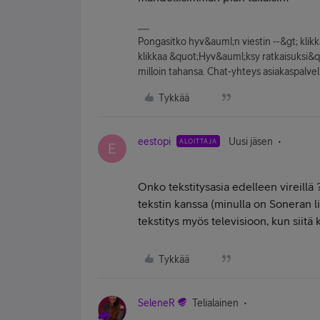
Pongasitko hyv&auml;n viestin --&gt; kli
klikkaa &quot;Hyv&auml;ksy ratkaisuksi&quot
milloin tahansa. Chat-yhteys asiakaspal
Tykkää
eestopi
Uusi jäsen
ALOITTAJA
E
Onko tekstitysasia edelleen vireillä
tekstin kanssa (minulla on Soneran li
tekstitys myös televisioon, kun siit
Tykkää
SeleneR
Telialainen