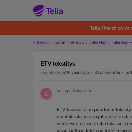
Telia Yhteisö on Va
Yhteisö
Foorumin etusivu
Telia Play
Telia Play 
ETV tekstitys
Forum|Forum|10 years ago
3 kommenttia
52 
eestopi
Uusi jäsen
E
ETV-kanavalta on puuttunut tekstitys
muutoksista, joiden johdosta teksti 
viihteeseen saisi tekstiä takaisin, k
viron kieltä ja teksti on todella ta