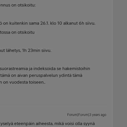
ennus on otsikoitu:
tö on kuitenkin sama 26.1. klo 10 alkanut 6h siivu.
tossa on otsikoitu
nut lähetys, 1h 23min siivu.
a suorastreamia ja indeksoida se hakemistoihin
, tämä on aivan peruspalvelun ydintä tämä
n on vuodesta toiseen..
Forum|Forum|3 years ago
kyselyä eteenpäin aiheesta, mikä voisi olla syynä