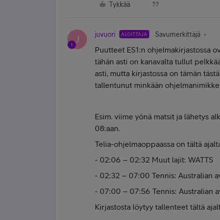
Tykkää
juvuori
Savumerkittäjä
ALOITTAJA
J
Puutteet ES1:n ohjelmakirjastossa o
tähän asti on kanavalta tullut pelkkä
asti, mutta kirjastossa on tämän tästä
tallentunut minkään ohjelmanimikkee
Esim. viime yönä matsit ja lähetys alk
08:aan.
Telia-ohjelmaoppaassa on tältä ajalt
- 02:06 – 02:32 Muut lajit: WATTS
- 02:32 – 07:00 Tennis: Australian 
- 07:00 – 07:56 Tennis: Australian
Kirjastosta löytyy tallenteet tältä ajal