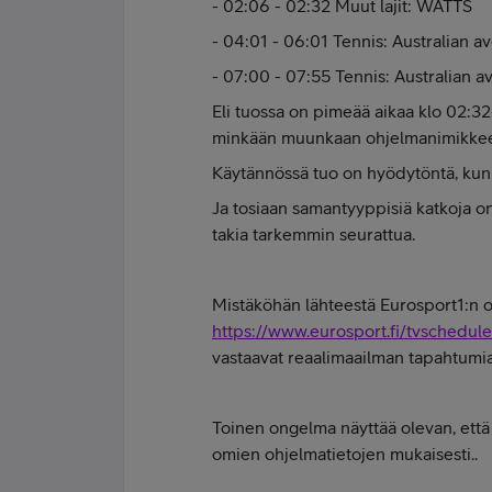
- 02:06 - 02:32 Muut lajit: WATTS
- 04:01 - 06:01 Tennis: Australian 
- 07:00 - 07:55 Tennis: Australian 
Eli tuossa on pimeää aikaa klo 02:32
minkään muunkaan ohjelmanimikkeen
Käytännössä tuo on hyödytöntä, kun m
Ja tosiaan samantyyppisiä katkoja on 
takia tarkemmin seurattua.
Mistäköhän lähteestä Eurosport1:n o
https://www.eurosport.fi/tvschedule
vastaavat reaalimaailman tapahtumia
Toinen ongelma näyttää olevan, että 
omien ohjelmatietojen mukaisesti..