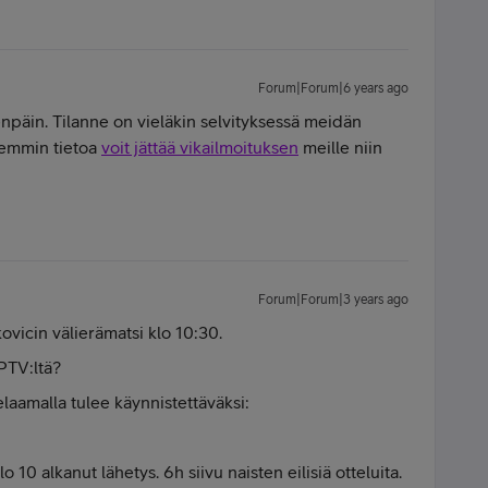
Forum|Forum|6 years ago
npäin. Tilanne on vieläkin selvityksessä meidän
rkemmin tietoa
voit jättää vikailmoituksen
meille niin
Forum|Forum|3 years ago
kovicin välierämatsi klo 10:30.
IPTV:ltä?
laamalla tulee käynnistettäväksi:
o 10 alkanut lähetys. 6h siivu naisten eilisiä otteluita.