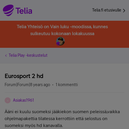
Telia.fi etusivulle
Telia Yhteisö on Vain luku -moodissa, kunnes
sulkeutuu kokonaan lokakuussa
Telia Play -keskustelut
Eurosport 2 hd
Forum|Forum|8 years ago
1 kommentti
Asiakas1961
A
Ääni ei kuulu suomeksi jääkiekon suomen peleissä,vaikka
ohjelmapakettia tilatessa kerrottiin että selostus on
suomeksi myös hd kanavalla.