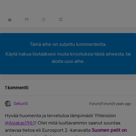
Tämä aihe on suljettu kommenteilta.
Käytä hakua löytääksesi muita kirjoituksia tästä aiheesta, tai
aloita uusi aihe.
1 kommentti
Sekunti
Forum|Forum|8 years ago
Hyvää huomenta ja tervetuloa lämpimästi Yhteisöön
@Asiakas1961
! Olet mitä luultavammin saanut suuntaa
antavaa tietoa eli Eurosport 2 -kanavalta
Suomen pelit on