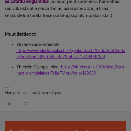
selostettu englanniksi
ja muut pelit suomeksi. Kannattaa
siis vilkaista alla oleva Telian asiakastiedote ja lisää
keskustelua tuolla toisessa blogissa olympialaisista :)
Muut lisätiedot
Virallinen asiakastiedote:
https://www.telia.fi/asiakastuki/ajankohtaista/tiedotteet/tiedo
te?id=fbb62485-059a-4e79-bba2-4af48871f0e4
Yhteisön Olympia -blogi:
https://yhteiso.telia.fi/t5/Blogi/Nain-
naet-olympialaiset-Telia-TV-sta/ba-p/163339
Elän pilvessä - mutta vain diginä.