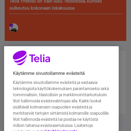
Telia Yhteisö on Vain luku -moodissa, kunnes
sulkeutuu kokonaan lokakuussa
Älä jää paitsi – osallistu ja voita!
Tilaa Telian uutiskirje ja olet mukana arvonnassa.
Käytämme sivustollamme evästeitä
Samalla saat parhaat asiakasedut suoraan
Käytämme sivustollamme evästeitä ja vastaavia
sähköpostiisi.
teknologioita käyttökokemuksen parantamiseksi sekä
toiminnallisiin, tilastollisiin ja markkinointitarkoituksiin.
Voit hallinnoida evästevalintojasi alla. Kaikki luokat
Tilaa nyt
sisältävät kolmansien osapuolien evästeitä ja
merkitsevät tietojen siirtämistä kolmansille osapuolille.
Voit hallinnoida evästeitä tai poistaa ne käytöstä
milloin tahansa evästeasetuksissa. Lisätietoja