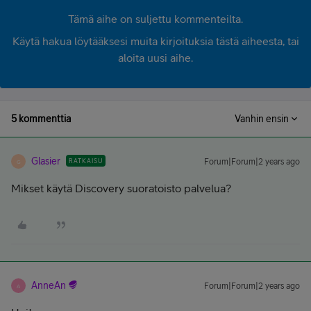
Tämä aihe on suljettu kommenteilta.
Käytä hakua löytääksesi muita kirjoituksia tästä aiheesta, tai
aloita uusi aihe.
5 kommenttia
Vanhin ensin
Glasier
RATKAISU
Forum|Forum|2 years ago
G
Mikset käytä Discovery suoratoisto palvelua?
AnneAn
Forum|Forum|2 years ago
A