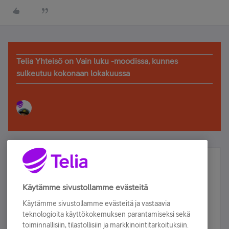
Telia Yhteisö on Vain luku -moodissa, kunnes
sulkeutuu kokonaan lokakuussa
Älä jää paitsi – osallistu ja voita!
Tilaa Telian uutiskirje ja olet mukana arvonnassa.
Käytämme sivustollamme evästeitä
Samalla saat parhaat asiakasedut suoraan
Käytämme sivustollamme evästeitä ja vastaavia
sähköpostiisi.
teknologioita käyttökokemuksen parantamiseksi sekä
toiminnallisiin, tilastollisiin ja markkinointitarkoituksiin.