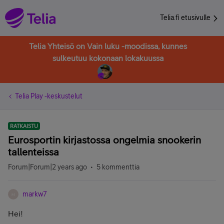
Telia.fi etusivulle
Telia Yhteisö on Vain luku -moodissa, kunnes
sulkeutuu kokonaan lokakuussa
Telia Play -keskustelut
RATKAISTU
Eurosportin kirjastossa ongelmia snookerin
tallenteissa
Forum|Forum|2 years ago
5 kommenttia
markw7
M
Hei!