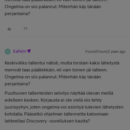
Ongelma on siis palannut. Mitenhän käy tänään
perjantaina?
KaPetri
Forum|Forum|2 years ago
K
Keskiviikko tallentui nätisti, mutta torstain kaksi lähetystä
menivät taas päällekkäin, eli vain toinen jäi talteen.
Ongelma on siis palannut. Mitenhän käy tänään
perjantaina?
Puuttuvien tallenteiden selvitys näyttää olevan meillä
edelleen kesken. Korjausta ei ole vielä siis tehty
juurisyyhyn, joten ongelma voi esiintyä tulevien lähetysten
kohdalla. Pääsetkö ohjelman tallennetta katsomaan
laitteellasi Discovery -sovelluksen kautta?