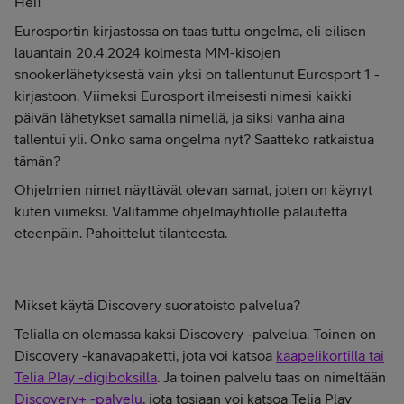
Hei!
Eurosportin kirjastossa on taas tuttu ongelma, eli eilisen
lauantain 20.4.2024 kolmesta MM-kisojen
snookerlähetyksestä vain yksi on tallentunut Eurosport 1 -
kirjastoon. Viimeksi Eurosport ilmeisesti nimesi kaikki
päivän lähetykset samalla nimellä, ja siksi vanha aina
tallentui yli. Onko sama ongelma nyt? Saatteko ratkaistua
tämän?
Ohjelmien nimet näyttävät olevan samat, joten on käynyt
kuten viimeksi. Välitämme ohjelmayhtiölle palautetta
eteenpäin. Pahoittelut tilanteesta.
Mikset käytä Discovery suoratoisto palvelua?
Telialla on olemassa kaksi Discovery -palvelua. Toinen on
Discovery -kanavapaketti, jota voi katsoa
kaapelikortilla tai
Telia Play -digiboksilla
. Ja toinen palvelu taas on nimeltään
Discovery+ -palvelu
, jota tosiaan voi katsoa Telia Play