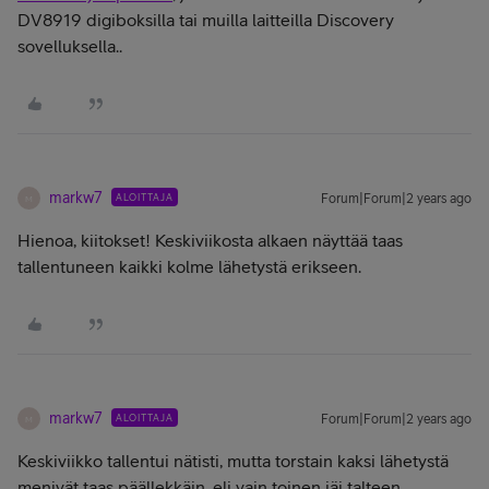
DV8919 digiboksilla tai muilla laitteilla Discovery
sovelluksella..
markw7
ALOITTAJA
Forum|Forum|2 years ago
M
Hienoa, kiitokset! Keskiviikosta alkaen näyttää taas
tallentuneen kaikki kolme lähetystä erikseen.
markw7
ALOITTAJA
Forum|Forum|2 years ago
M
Keskiviikko tallentui nätisti, mutta torstain kaksi lähetystä
menivät taas päällekkäin, eli vain toinen jäi talteen.