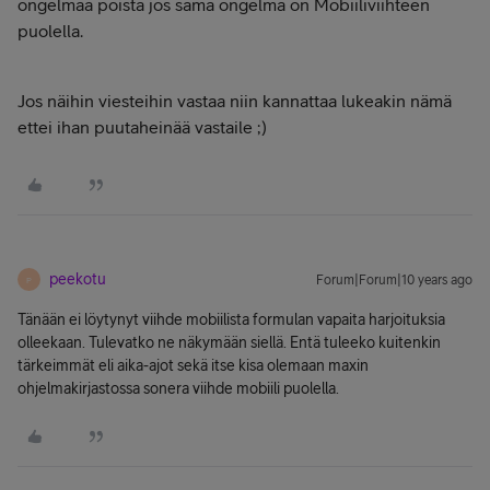
ongelmaa poista jos sama ongelma on Mobiiliviihteen
puolella.
Jos näihin viesteihin vastaa niin kannattaa lukeakin nämä
ettei ihan puutaheinää vastaile ;)
peekotu
Forum|Forum|10 years ago
P
Tänään ei löytynyt viihde mobiilista formulan vapaita harjoituksia
olleekaan. Tulevatko ne näkymään siellä. Entä tuleeko kuitenkin
tärkeimmät eli aika-ajot sekä itse kisa olemaan maxin
ohjelmakirjastossa sonera viihde mobiili puolella.