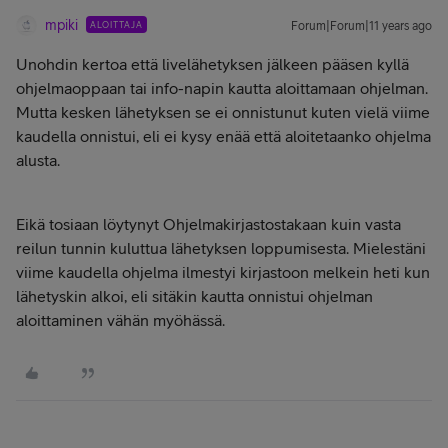
mpiki
ALOITTAJA
Forum|Forum|11 years ago
Unohdin kertoa että livelähetyksen jälkeen pääsen kyllä
ohjelmaoppaan tai info-napin kautta aloittamaan ohjelman.
Mutta kesken lähetyksen se ei onnistunut kuten vielä viime
kaudella onnistui, eli ei kysy enää että aloitetaanko ohjelma
alusta.
Eikä tosiaan löytynyt Ohjelmakirjastostakaan kuin vasta
reilun tunnin kuluttua lähetyksen loppumisesta. Mielestäni
viime kaudella ohjelma ilmestyi kirjastoon melkein heti kun
lähetyskin alkoi, eli sitäkin kautta onnistui ohjelman
aloittaminen vähän myöhässä.