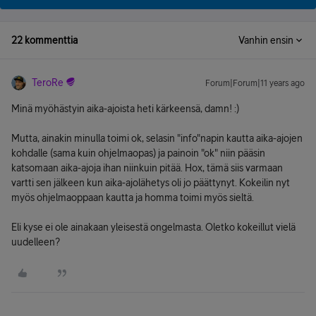
22 kommenttia
Vanhin ensin
TeroRe
Forum|Forum|11 years ago
Minä myöhästyin aika-ajoista heti kärkeensä, damn! :)
Mutta, ainakin minulla toimi ok, selasin "info"napin kautta aika-ajojen
kohdalle (sama kuin ohjelmaopas) ja painoin "ok" niin pääsin
katsomaan aika-ajoja ihan niinkuin pitää. Hox, tämä siis varmaan
vartti sen jälkeen kun aika-ajolähetys oli jo päättynyt. Kokeilin nyt
myös ohjelmaoppaan kautta ja homma toimi myös sieltä.
Eli kyse ei ole ainakaan yleisestä ongelmasta. Oletko kokeillut vielä
uudelleen?