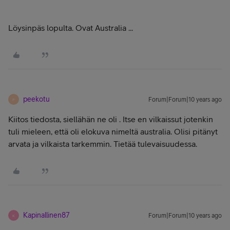
Löysinpäs lopulta. Ovat Australia ...
peekotu
Forum|Forum|10 years ago
P
Kiitos tiedosta, siellähän ne oli . Itse en vilkaissut jotenkin
tuli mieleen, että oli elokuva nimeltä australia. Olisi pitänyt
arvata ja vilkaista tarkemmin. Tietää tulevaisuudessa.
Kapinallinen87
Forum|Forum|10 years ago
K