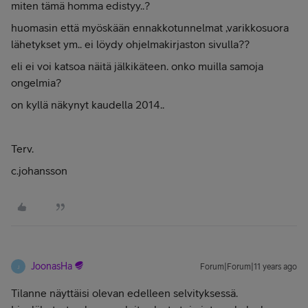
miten tämä homma edistyy..?
huomasin että myöskään ennakkotunnelmat ,varikkosuora
lähetykset ym.. ei löydy ohjelmakirjaston sivulla??
eli ei voi katsoa näitä jälkikäteen. onko muilla samoja
ongelmia?
on kyllä näkynyt kaudella 2014..
Terv.
c.johansson
JoonasHa
Forum|Forum|11 years ago
J
Tilanne näyttäisi olevan edelleen selvityksessä.