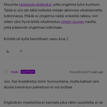
fiksuinta
resetoida digiboksi
, jotta ongelma tulisi kuntoon.
Tästä ei siis ole tällä hetkellä mitään aktiivista vikatilannetta
tutkinnassa. Mikäli ei ongelma näillä vinkeillä ratkea, niin
sitten olisi hyvä tehtä vikailmoitus
omien sivujen
kautta,
jotta pääsevät ongelmaa tutkimaan.
Kimiltä oli kyllä harmillisen vaisu kisa :(
mpiki
ALOITTAJA
Forum|Forum|11 years ago
Joo, itse kisalähetys toimi Sunnuntaina, mutta katsoin sen
alusta livenä kun palveluun ei voi luottaa.
Digiboksin resetointia ei kannata joka väliin suositella, ei se