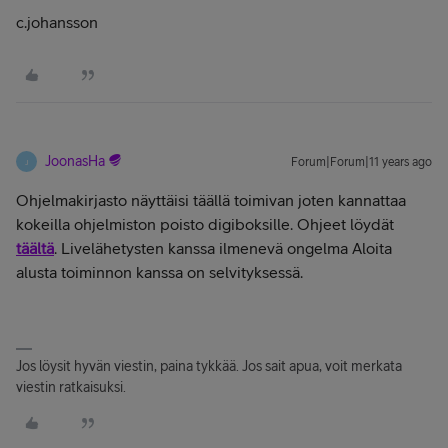
c.johansson
JoonasHa
Forum|Forum|11 years ago
J
Ohjelmakirjasto näyttäisi täällä toimivan joten kannattaa
kokeilla ohjelmiston poisto digiboksille. Ohjeet löydät
täältä
. Livelähetysten kanssa ilmenevä ongelma Aloita
alusta toiminnon kanssa on selvityksessä.
Jos löysit hyvän viestin, paina tykkää. Jos sait apua, voit merkata
viestin ratkaisuksi.