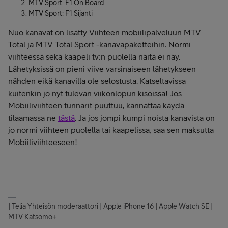
MTV Sport: F1 On Board
MTV Sport: F1 Sijanti
Nuo kanavat on lisätty Viihteen mobiilipalveluun MTV
Total ja MTV Total Sport -kanavapaketteihin. Normi
viihteessä sekä kaapeli tv:n puolella näitä ei näy.
Lähetyksissä on pieni viive varsinaiseen lähetykseen
nähden eikä kanavilla ole selostusta. Katseltavissa
kuitenkin jo nyt tulevan viikonlopun kisoissa! Jos
Mobiiliviihteen tunnarit puuttuu, kannattaa käydä
tilaamassa ne
tästä
. Ja jos jompi kumpi noista kanavista on
jo normi viihteen puolella tai kaapelissa, saa sen maksutta
Mobiiliviihteeseen!
| Telia Yhteisön moderaattori | Apple iPhone 16 | Apple Watch SE |
MTV Katsomo+