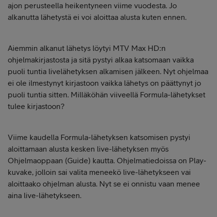
ajon perusteella heikentyneen viime vuodesta. Jo
alkanutta lähetystä ei voi aloittaa alusta kuten ennen.
Aiemmin alkanut lähetys löytyi MTV Max HD:n
ohjelmakirjastosta ja sitä pystyi alkaa katsomaan vaikka
puoli tuntia livelähetyksen alkamisen jälkeen. Nyt ohjelmaa
ei ole ilmestynyt kirjastoon vaikka lähetys on päättynyt jo
puoli tuntia sitten. Milläköhän viiveellä Formula-lähetykset
tulee kirjastoon?
Viime kaudella Formula-lähetyksen katsomisen pystyi
aloittamaan alusta kesken live-lähetyksen myös
Ohjelmaoppaan (Guide) kautta. Ohjelmatiedoissa on Play-
kuvake, jolloin sai valita meneekö live-lähetykseen vai
aloittaako ohjelman alusta. Nyt se ei onnistu vaan menee
aina live-lähetykseen.