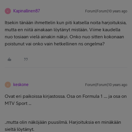
Kapinallinen87
Forum|Forum|10 years ago
K
Itsekin tänään ihmettelin kun piti katsella noita harjoituksia,
mutta en niitä ainakaan löytänyt mistään. Viime kaudella
nuo tosiaan vielä ainakin näkyi. Onko nuo sitten kokonaan
poistunut vai onko vain hetkellinen ns ongelma?
keskone
Forum|Forum|10 years ago
K
Ovat eri paikoissa kirjastossa. Osa on Formula 1 .... ja osa on
MTV Sport ...
..mutta olin näköjään puusilmä. Harjoituksia en minäkään
sieltä löytänyt.