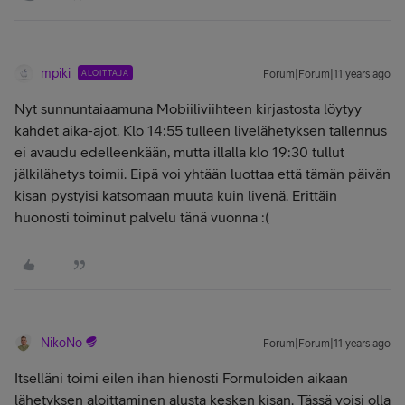
mpiki
ALOITTAJA
Forum|Forum|11 years ago
Nyt sunnuntaiaamuna Mobiiliviihteen kirjastosta löytyy
kahdet aika-ajot. Klo 14:55 tulleen livelähetyksen tallennus
ei avaudu edelleenkään, mutta illalla klo 19:30 tullut
jälkilähetys toimii. Eipä voi yhtään luottaa että tämän päivän
kisan pystyisi katsomaan muuta kuin livenä. Erittäin
huonosti toiminut palvelu tänä vuonna :(
NikoNo
Forum|Forum|11 years ago
Itselläni toimi eilen ihan hienosti Formuloiden aikaan
lähetyksen aloittaminen alusta kesken kisan. Tässä voisi olla