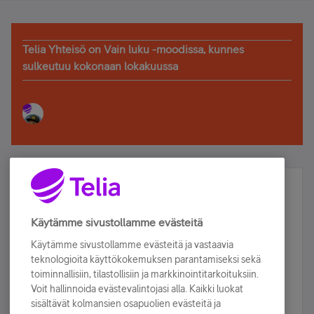
Telia Yhteisö on Vain luku -moodissa, kunnes
sulkeutuu kokonaan lokakuussa
Älä jää paitsi – osallistu ja voita!
Tilaa Telian uutiskirje ja olet mukana arvonnassa.
Käytämme sivustollamme evästeitä
Samalla saat parhaat asiakasedut suoraan
Käytämme sivustollamme evästeitä ja vastaavia
sähköpostiisi.
teknologioita käyttökokemuksen parantamiseksi sekä
toiminnallisiin, tilastollisiin ja markkinointitarkoituksiin.
Voit hallinnoida evästevalintojasi alla. Kaikki luokat
Tilaa nyt
sisältävät kolmansien osapuolien evästeitä ja