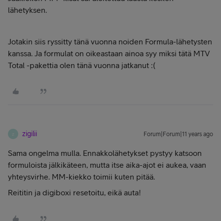
lähetyksen.
Jotakin siis ryssitty tänä vuonna noiden Formula-lähetysten
kanssa. Ja formulat on oikeastaan ainoa syy miksi tätä MTV
Total -pakettia olen tänä vuonna jatkanut :(
zigilii
Forum|Forum|11 years ago
Z
Sama ongelma mulla. Ennakkolähetykset pystyy katsoon
formuloista jälkikäteen, mutta itse aika-ajot ei aukea, vaan
yhteysvirhe. MM-kiekko toimii kuten pitää.
Reititin ja digiboxi resetoitu, eikä auta!