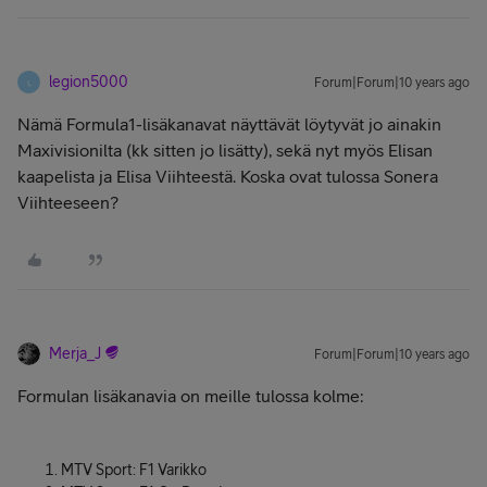
legion5000
Forum|Forum|10 years ago
L
Nämä Formula1-lisäkanavat näyttävät löytyvät jo ainakin
Maxivisionilta (kk sitten jo lisätty), sekä nyt myös Elisan
kaapelista ja Elisa Viihteestä. Koska ovat tulossa Sonera
Viihteeseen?
Merja_J
Forum|Forum|10 years ago
Formulan lisäkanavia on meille tulossa kolme:
MTV Sport: F1 Varikko