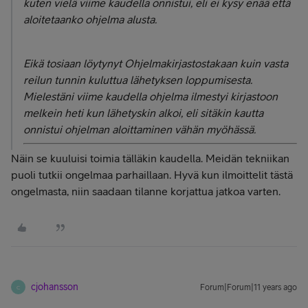
kuten vielä viime kaudella onnistui, eli ei kysy enää että
aloitetaanko ohjelma alusta.
Eikä tosiaan löytynyt Ohjelmakirjastostakaan kuin vasta
reilun tunnin kuluttua lähetyksen loppumisesta.
Mielestäni viime kaudella ohjelma ilmestyi kirjastoon
melkein heti kun lähetyskin alkoi, eli sitäkin kautta
onnistui ohjelman aloittaminen vähän myöhässä.
Näin se kuuluisi toimia tälläkin kaudella. Meidän tekniikan
puoli tutkii ongelmaa parhaillaan. Hyvä kun ilmoittelit tästä
ongelmasta, niin saadaan tilanne korjattua jatkoa varten.
cjohansson
Forum|Forum|11 years ago
C