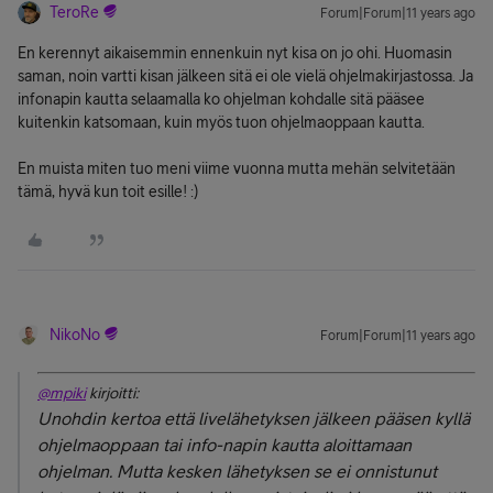
TeroRe
Forum|Forum|11 years ago
En kerennyt aikaisemmin ennenkuin nyt kisa on jo ohi. Huomasin
saman, noin vartti kisan jälkeen sitä ei ole vielä ohjelmakirjastossa. Ja
infonapin kautta selaamalla ko ohjelman kohdalle sitä pääsee
kuitenkin katsomaan, kuin myös tuon ohjelmaoppaan kautta.
En muista miten tuo meni viime vuonna mutta mehän selvitetään
tämä, hyvä kun toit esille! :)
NikoNo
Forum|Forum|11 years ago
@mpiki
kirjoitti:
Unohdin kertoa että livelähetyksen jälkeen pääsen kyllä
ohjelmaoppaan tai info-napin kautta aloittamaan
ohjelman. Mutta kesken lähetyksen se ei onnistunut