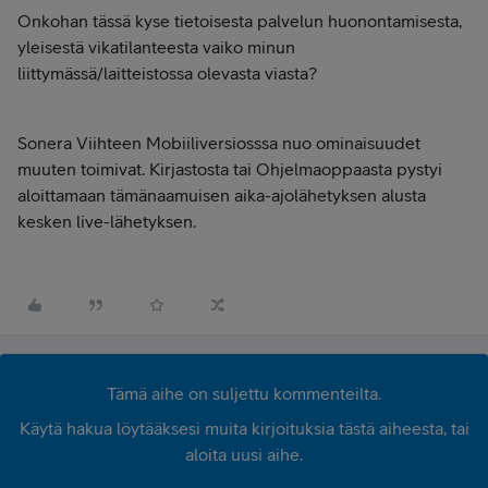
Onkohan tässä kyse tietoisesta palvelun huonontamisesta,
yleisestä vikatilanteesta vaiko minun
liittymässä/laitteistossa olevasta viasta?
Sonera Viihteen Mobiiliversiosssa nuo ominaisuudet
muuten toimivat. Kirjastosta tai Ohjelmaoppaasta pystyi
aloittamaan tämänaamuisen aika-ajolähetyksen alusta
kesken live-lähetyksen.
Tämä aihe on suljettu kommenteilta.
Käytä hakua löytääksesi muita kirjoituksia tästä aiheesta, tai
aloita uusi aihe.