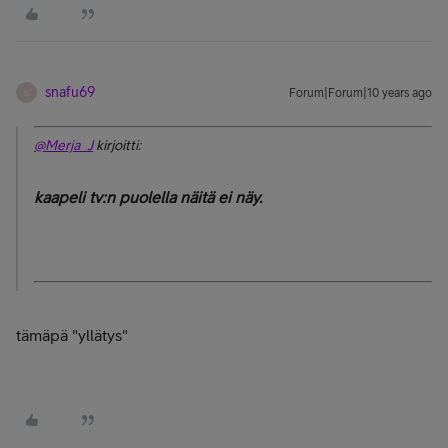
snafu69
Forum|Forum|10 years ago
S
@Merja_J
kirjoitti:
kaapeli tv:n puolella näitä ei näy.
tämäpä "yllätys"