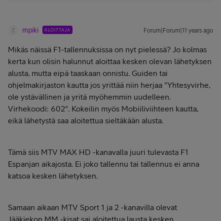
mpiki
ALOITTAJA
Forum|Forum|11 years ago
Mikäs näissä F1-tallennuksissa on nyt pielessä? Jo kolmas
kerta kun olisin halunnut aloittaa kesken olevan lähetyksen
alusta, mutta eipä taaskaan onnistu. Guiden tai
ohjelmakirjaston kautta jos yrittää niin herjaa "Yhtesyvirhe,
ole ystävällinen ja yritä myöhemmin uudelleen.
Virhekoodi: 602". Kokeilin myös Mobiiliviihteen kautta,
eikä lähetystä saa aloitettua sieltäkään alusta.
Tämä siis MTV MAX HD -kanavalla juuri tulevasta F1
Espanjan aikajosta. Ei joko tallennu tai tallennus ei anna
katsoa kesken lähetyksen.
Samaan aikaan MTV Sport 1 ja 2 -kanavilla olevat
Jääkiekon MM -kisat sai aloitettua lausta kesken