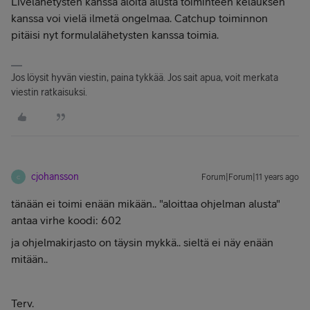
Livelähetysten kanssa aloita alusta toiminteen kelauksen
kanssa voi vielä ilmetä ongelmaa. Catchup toiminnon
pitäisi nyt formulalähetysten kanssa toimia.
Jos löysit hyvän viestin, paina tykkää. Jos sait apua, voit merkata
viestin ratkaisuksi.
cjohansson
Forum|Forum|11 years ago
C
tänään ei toimi enään mikään.. "aloittaa ohjelman alusta"
antaa virhe koodi: 602
ja ohjelmakirjasto on täysin mykkä.. sieltä ei näy enään
mitään..
Terv.