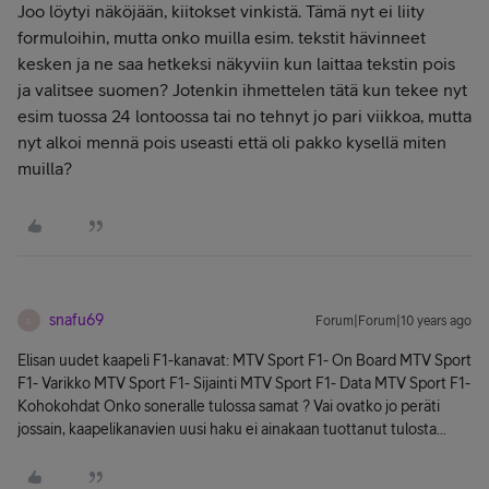
Joo löytyi näköjään, kiitokset vinkistä. Tämä nyt ei liity
formuloihin, mutta onko muilla esim. tekstit hävinneet
kesken ja ne saa hetkeksi näkyviin kun laittaa tekstin pois
ja valitsee suomen? Jotenkin ihmettelen tätä kun tekee nyt
esim tuossa 24 lontoossa tai no tehnyt jo pari viikkoa, mutta
nyt alkoi mennä pois useasti että oli pakko kysellä miten
muilla?
snafu69
Forum|Forum|10 years ago
S
Elisan uudet kaapeli F1-kanavat: MTV Sport F1- On Board MTV Sport
F1- Varikko MTV Sport F1- Sijainti MTV Sport F1- Data MTV Sport F1-
Kohokohdat Onko soneralle tulossa samat ? Vai ovatko jo peräti
jossain, kaapelikanavien uusi haku ei ainakaan tuottanut tulosta...