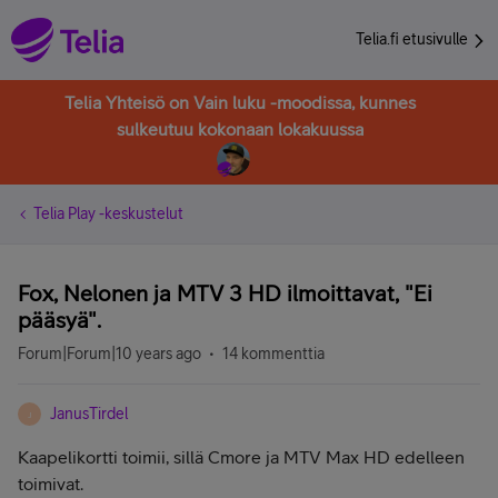
Telia.fi etusivulle
Telia Yhteisö on Vain luku -moodissa, kunnes
sulkeutuu kokonaan lokakuussa
Telia Play -keskustelut
Fox, Nelonen ja MTV 3 HD ilmoittavat, "Ei
pääsyä".
Forum|Forum|10 years ago
14 kommenttia
JanusTirdel
J
Kaapelikortti toimii, sillä Cmore ja MTV Max HD edelleen
toimivat.