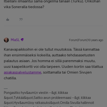
Itselläni ilmaantui sama ongelma tänään (Turku). Onkohan
vika Soneralla tiedossa?
MiaSL
Forum|Forum|10 years ago
Kanavapaikkoihin ei ole tullut muutoksia. Tässä kannattaa
ihan ensimmäiseksi kokeilla, auttaako tehdasasetusten
palautus asiaan. Jos homma ei sillä paremmaksi muutu,
uusi kaapelikortti voi olla tarpeen. Uuden kortin saa tilattua
asiakaspalvelustamme
, soittamalla tai Omien Sivujen
chatilla.
Pongasitko hyv&auml;n viestin --&gt; klikkaa
&quot;Tykkää&quot;Saitko avun probleemaasi --&gt; klikkaa
&quot;Hyv&auml;ksy ratkaisuksi&quot;Omilla Sivuilla hallinnoit