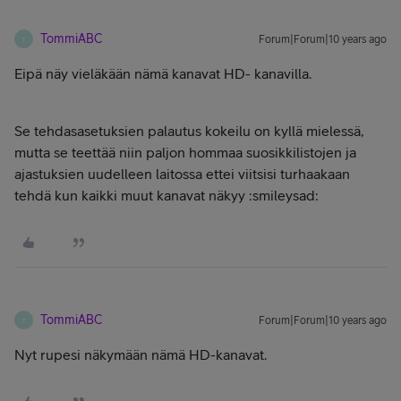
TommiABC
Forum|Forum|10 years ago
T
Eipä näy vieläkään nämä kanavat HD- kanavilla.
Se tehdasasetuksien palautus kokeilu on kyllä mielessä,
mutta se teettää niin paljon hommaa suosikkilistojen ja
ajastuksien uudelleen laitossa ettei viitsisi turhaakaan
tehdä kun kaikki muut kanavat näkyy :smileysad:
TommiABC
Forum|Forum|10 years ago
T
Nyt rupesi näkymään nämä HD-kanavat.