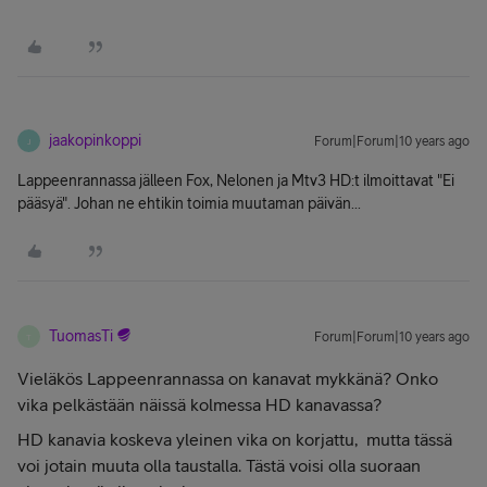
jaakopinkoppi
Forum|Forum|10 years ago
J
Lappeenrannassa jälleen Fox, Nelonen ja Mtv3 HD:t ilmoittavat "Ei
pääsyä". Johan ne ehtikin toimia muutaman päivän...
TuomasTi
Forum|Forum|10 years ago
T
Vieläkös Lappeenrannassa on kanavat mykkänä? Onko
vika pelkästään näissä kolmessa HD kanavassa?
HD kanavia koskeva yleinen vika on korjattu, mutta tässä
voi jotain muuta olla taustalla. Tästä voisi olla suoraan