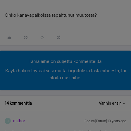
Onko kanavapaikoissa tapahtunut muutosta?
Tämä aihe on suljettu kommenteilta.
Käytä hakua löytääksesi muita kirjoituksia tästä aiheesta, tai
aloita uusi aihe.
14 kommenttia
Vanhin ensin
mjthor
Forum|Forum|10 years ago
M