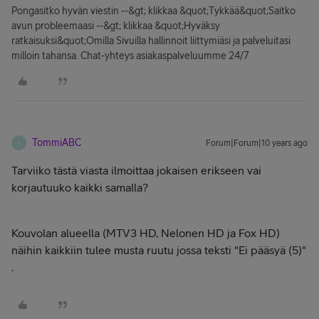
Pongasitko hyvän viestin --&gt; klikkaa &quot;Tykkää&quot;Saitko
avun probleemaasi --&gt; klikkaa &quot;Hyväksy
ratkaisuksi&quot;Omilla Sivuilla hallinnoit liittymiäsi ja palveluitasi
milloin tahansa. Chat-yhteys asiakaspalveluumme 24/7
TommiABC
Forum|Forum|10 years ago
T
Tarviiko tästä viasta ilmoittaa jokaisen erikseen vai
korjautuuko kaikki samalla?
Kouvolan alueella (MTV3 HD, Nelonen HD ja Fox HD)
näihin kaikkiin tulee musta ruutu jossa teksti "Ei pääsyä (5)"
.