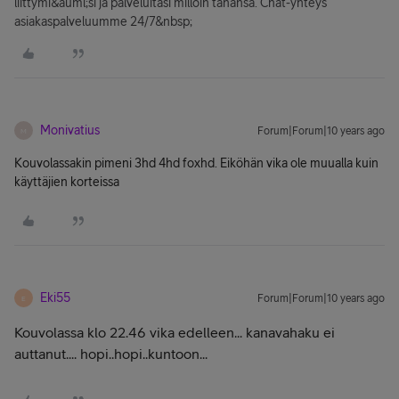
liittymi&auml;si ja palveluitasi milloin tahansa. Chat-yhteys
asiakaspalveluumme 24/7&nbsp;
Monivatius
Forum|Forum|10 years ago
M
Kouvolassakin pimeni 3hd 4hd foxhd. Eiköhän vika ole muualla kuin
käyttäjien korteissa
Eki55
Forum|Forum|10 years ago
E
Kouvolassa klo 22.46 vika edelleen... kanavahaku ei
auttanut.... hopi..hopi..kuntoon...