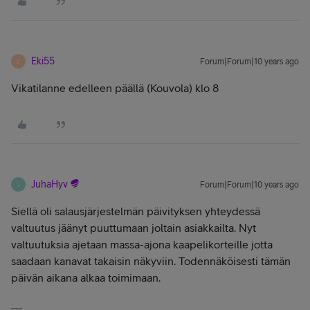
Eki55
Forum|Forum|10 years ago
E
Vikatilanne edelleen päällä (Kouvola) klo 8
JuhaHyv
Forum|Forum|10 years ago
J
Siellä oli salausjärjestelmän päivityksen yhteydessä
valtuutus jäänyt puuttumaan joltain asiakkailta. Nyt
valtuutuksia ajetaan massa-ajona kaapelikorteille jotta
saadaan kanavat takaisin näkyviin. Todennäköisesti tämän
päivän aikana alkaa toimimaan.