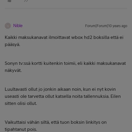
Nible
Forum|Forum|10 years ago
N
Kaikki maksukanavat ilmoittavat wbox hd2 boksilla että ei
pääsyä.
Sonyn tv:ssä kortti kuitenkin toimii, eli kaikki maksukanavat
näkyvät.
Luultavasti ollut jo jonkin aikaan noin, kun ei nyt kovin
useasti ole tarvetta ollut katsella noita tallennuksia. Eilen
sitten olisi ollut.
Vaikuttaisi vähän siltä, että tuon boksin linkitys on
tipahtanut pois.