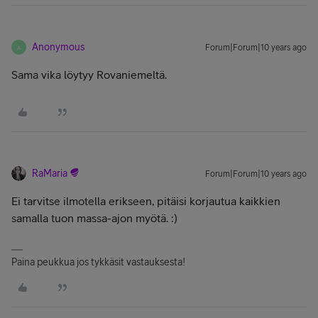
Anonymous
Forum|Forum|10 years ago
A
Sama vika löytyy Rovaniemeltä.
RaMaria
Forum|Forum|10 years ago
Ei tarvitse ilmotella erikseen, pitäisi korjautua kaikkien
samalla tuon massa-ajon myötä. :)
Paina peukkua jos tykkäsit vastauksesta!