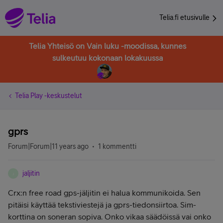
Telia.fi etusivulle
Telia Yhteisö on Vain luku -moodissa, kunnes
sulkeutuu kokonaan lokakuussa
Telia Play -keskustelut
gprs
Forum|Forum|11 years ago
1 kommentti
jaljitin
J
Crx:n free road gps-jäljitin ei halua kommunikoida. Sen
pitäisi käyttää tekstiviestejä ja gprs-tiedonsiirtoa. Sim-
korttina on soneran sopiva. Onko vikaa säädöissä vai onko