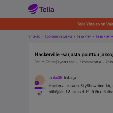
Telia Yhteisö on Va
Yhteisö
Foorumin etusivu
Telia Play
Telia Play 
Hackerville -sarjasta puuttuu jaks
Forum|Forum|3 years ago
3 kommenttia
76 k
jarkko35
Irkkaaja
J
Hackerville-sarja, SkyShowtime-kirjas
näköjään 1.6 jakso 4. Mitä järkeä täs