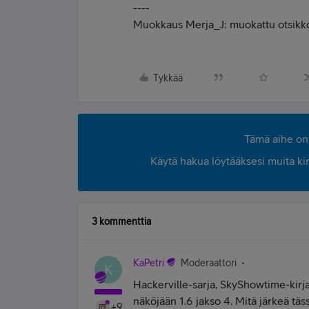
----
Muokkaus Merja_J: muokattu otsik
Tykkää
Tämä aihe on 
Käytä hakua löytääksesi muita kirjo
3 kommenttia
KaPetri
Moderaattori
K
Hackerville-sarja, SkyShowtime-kirjas
näköjään 1.6 jakso 4. Mitä järkeä täs
+9