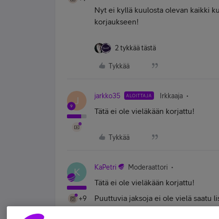
Nyt ei kyllä kuulosta olevan kaikki 
korjaukseen!
2 tykkää tästä
Tykkää
jarkko35
Irkkaaja
ALOITTAJA
J
Tätä ei ole vieläkään korjattu!
Tykkää
KaPetri
Moderaattori
K
Tätä ei ole vieläkään korjattu!
Puuttuvia jaksoja ei ole vielä saatu l
+9
unohdettu.