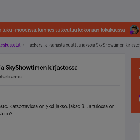
in luku -moodissa, kunnes sulkeutuu kokonaan lokakuussa
-keskustelut
Hackerville -sarjasta puuttuu jaksoja SkyShowtimen kirjasto
oja SkyShowtimen kirjastossa
atselukertaa
to. Katsottavissa on yksi jakso, jakso 3. Ja tulossa on
sä on?