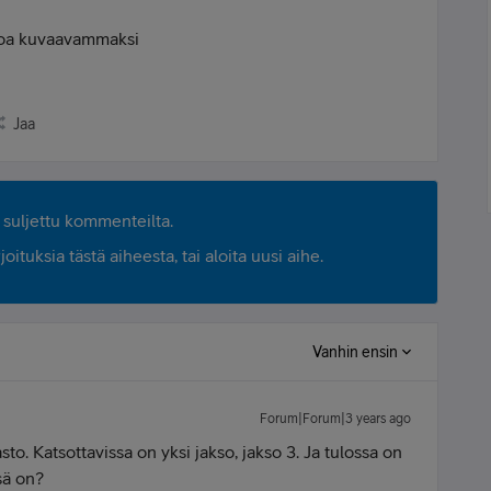
koa kuvaavammaksi
Jaa
suljettu kommenteilta.
ituksia tästä aiheesta, tai aloita uusi aihe.
Vanhin ensin
Forum|Forum|3 years ago
to. Katsottavissa on yksi jakso, jakso 3. Ja tulossa on
sä on?