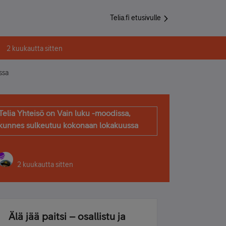
Telia.fi etusivulle
2 kuukautta sitten
ssa
Telia Yhteisö on Vain luku -moodissa,
kunnes sulkeutuu kokonaan lokakuussa
2 kuukautta sitten
Älä jää paitsi – osallistu ja