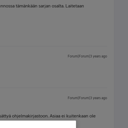
kunnossa tämänkään sarjan osalta. Laitetaan
Forum|Forum|3 years ago
Forum|Forum|3 years ago
isättyä ohjelmakirjastoon. Asiaa ei kuitenkaan ole