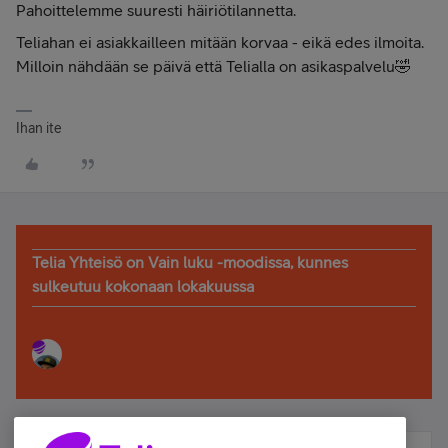
Pahoittelemme suuresti häiriötilannetta.
Teliahan ei asiakkailleen mitään korvaa - eikä edes ilmoita.
Milloin nähdään se päivä että Telialla on asikaspalvelu🤣
Ihan ite
Telia Yhteisö on Vain luku -moodissa, kunnes
sulkeutuu kokonaan lokakuussa