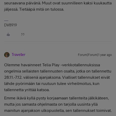
seuraavana päivänä. Muut ovat suunnilleen kaksi kuukautta
jäljessä. Tietääpä mitä on tulossa.
DV8919
Traveller
Forum|Forum|1 year ago
Olemme havainneet Telia Play -verkkotallennuksissa
ongelmia sellaisten tallennusten osalta, jotka on tallennettu
28.11.-7.12. välisenä ajanjaksona. Vialliset tallennukset eivät
lähde pyörimään tai ruutuun tulee virheilmoitus, kun
tallennetta yrittää katsoa.
Emme ikävä kyllä pysty korjaamaan tallenteita jälkikäteen,
mutta jos samasta ohjelmasta on tarjolla uusinta yllä
mainitun ajanjakson ulkopuolella, sen tallennukset toimivat.