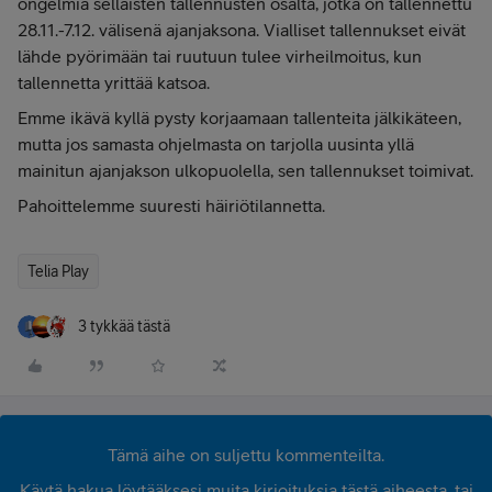
ongelmia sellaisten tallennusten osalta, jotka on tallennettu
28.11.-7.12. välisenä ajanjaksona. Vialliset tallennukset eivät
lähde pyörimään tai ruutuun tulee virheilmoitus, kun
tallennetta yrittää katsoa.
Emme ikävä kyllä pysty korjaamaan tallenteita jälkikäteen,
mutta jos samasta ohjelmasta on tarjolla uusinta yllä
mainitun ajanjakson ulkopuolella, sen tallennukset toimivat.
Pahoittelemme suuresti häiriötilannetta.
Telia Play
3 tykkää tästä
Tämä aihe on suljettu kommenteilta.
Käytä hakua löytääksesi muita kirjoituksia tästä aiheesta, tai