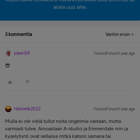
aloita uusi aihe.
3 kommenttia
Vanhin ensin
jokeri59
Forum|Forum|1 year ago
😎
Hannele2022
Forum|Forum|1 year ago
Mulla ei ole vielä tullut noita ongelmia vastaan, mutta
varmasti tulee. Ainoastaan A-studio ja Emmerdale niin ja
kyselytunti ovat sellaisia mitkä katson samana tai