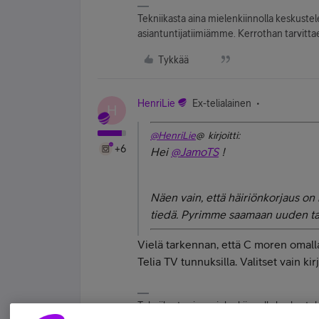
Tekniikasta aina mielenkiinnolla keskuste
asiantuntijatiimiämme. Kerrothan tarvittae
Tykkää
HenriLie
Ex-telialainen
H
@HenriLie
@ kirjoitti:
+6
Hei
@JamoTS
!
Näen vain, että häiriönkorjaus on 
tiedä. Pyrimme saamaan uuden ta
Vielä tarkennan, että C moren omalla
Telia TV tunnuksilla. Valitset vain k
Tekniikasta aina mielenkiinnolla keskuste