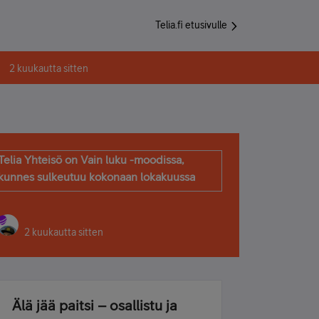
Telia.fi etusivulle
2 kuukautta sitten
Telia Yhteisö on Vain luku -moodissa,
kunnes sulkeutuu kokonaan lokakuussa
2 kuukautta sitten
Älä jää paitsi – osallistu ja