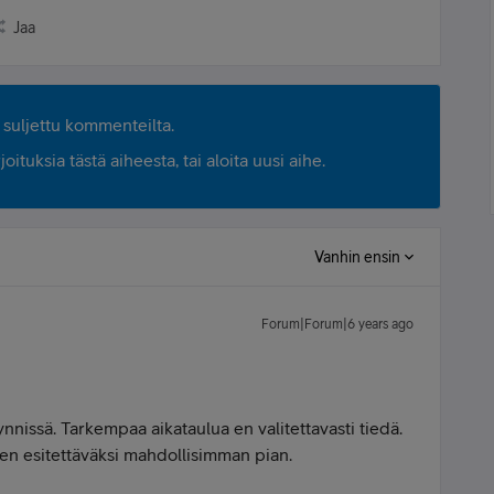
Jaa
suljettu kommenteilta.
ituksia tästä aiheesta, tai aloita uusi aihe.
Vanhin ensin
Forum|Forum|6 years ago
nnissä. Tarkempaa aikataulua en valitettavasti tiedä.
n esitettäväksi mahdollisimman pian.