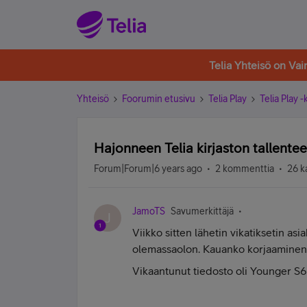
Telia Yhteisö on Va
Yhteisö
Foorumin etusivu
Telia Play
Telia Play 
Hajonneen Telia kirjaston tallente
Forum|Forum|6 years ago
2 kommenttia
26 k
JamoTS
Savumerkittäjä
J
Viikko sitten lähetin vikatiksetin as
olemassaolon. Kauanko korjaaminen
Vikaantunut tiedosto oli Younger S6