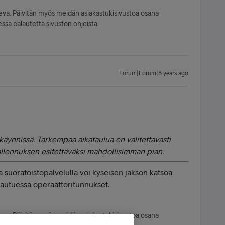
leva. Päivitän myös meidän asiakastukisivustoa osana
ssa palautetta sivuston ohjeista.
Forum|Forum|6 years ago
käynnissä. Tarkempaa aikataulua en valitettavasti
llennuksen esitettäväksi mahdollisimman pian.
 suoratoistopalvelulla voi kyseisen jakson katsoa
irjautuessa operaattoritunnukset.
leva. Päivitän myös meidän asiakastukisivustoa osana