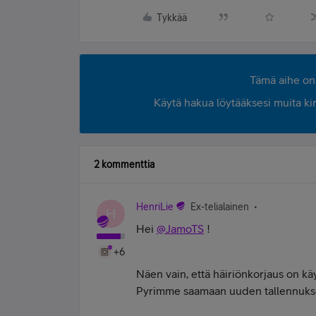
Tykkää
Tämä aihe on 
Käytä hakua löytääksesi muita kirjo
2 kommenttia
HenriLie
Ex-telialainen
H
Hei
@JamoTS
!
+6
Näen vain, että häiriönkorjaus on käy
Pyrimme saamaan uuden tallennukse