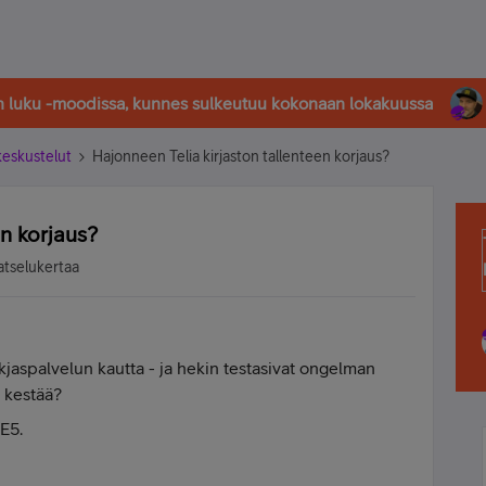
in luku -moodissa, kunnes sulkeutuu kokonaan lokakuussa
-keskustelut
Hajonneen Telia kirjaston tallenteen korjaus?
en korjaus?
atselukertaa
iakjaspalvelun kautta - ja hekin testasivat ongelman
 kestää?
E5.