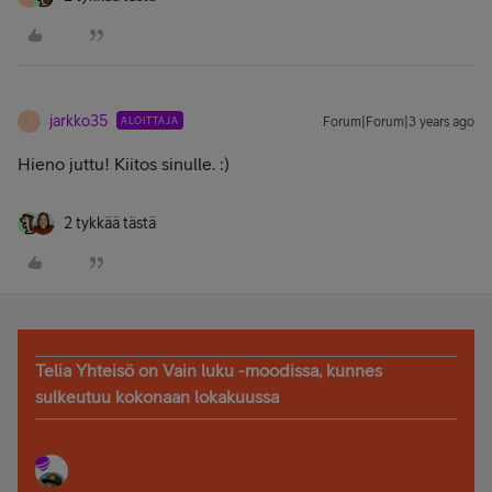
jarkko35
ALOITTAJA
Forum|Forum|3 years ago
J
Hieno juttu! Kiitos sinulle. :)
2 tykkää tästä
Telia Yhteisö on Vain luku -moodissa, kunnes
sulkeutuu kokonaan lokakuussa