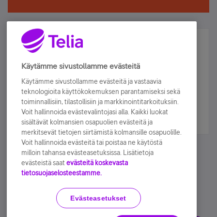
Älä jää paitsi – osallistu ja voita!
Tilaa Telian uutiskirje ja olet mukana arvonnassa.
Käytämme sivustollamme evästeitä
Samalla saat parhaat asiakasedut suoraan
Käytämme sivustollamme evästeitä ja vastaavia
sähköpostiisi.
teknologioita käyttökokemuksen parantamiseksi sekä
toiminnallisiin, tilastollisiin ja markkinointitarkoituksiin.
Voit hallinnoida evästevalintojasi alla. Kaikki luokat
Tilaa nyt
sisältävät kolmansien osapuolien evästeitä ja
merkitsevät tietojen siirtämistä kolmansille osapuolille.
Voit hallinnoida evästeitä tai poistaa ne käytöstä
milloin tahansa evästeasetuksissa. Lisätietoja
evästeistä saat
evästeitä koskevasta
tietosuojaselosteestamme.
Käyttöehdot
Accessibility statement
Evästeasetukset