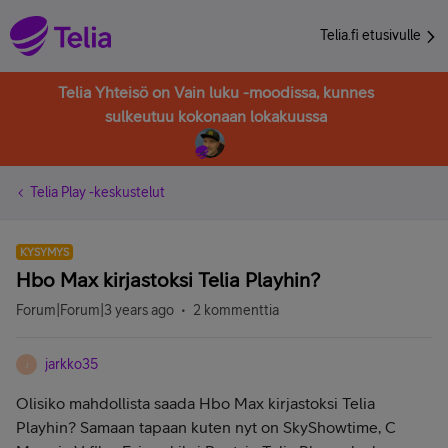
Telia.fi etusivulle
Telia Yhteisö on Vain luku -moodissa, kunnes
sulkeutuu kokonaan lokakuussa
Telia Play -keskustelut
KYSYMYS
Hbo Max kirjastoksi Telia Playhin?
Forum|Forum|3 years ago
2 kommenttia
jarkko35
J
Olisiko mahdollista saada Hbo Max kirjastoksi Telia
Playhin? Samaan tapaan kuten nyt on SkyShowtime, C