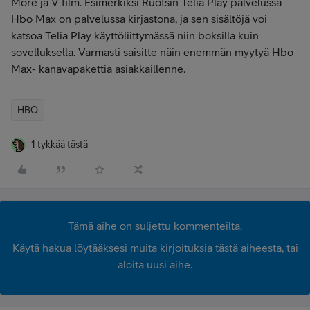
More ja V film. Esimerkiksi Ruotsin Telia Play palvelussa
Hbo Max on palvelussa kirjastona, ja sen sisältöjä voi
katsoa Telia Play käyttöliittymässä niin boksilla kuin
sovelluksella. Varmasti saisitte näin enemmän myytyä Hbo
Max- kanavapakettia asiakkaillenne.
HBO
1 tykkää tästä
Tämä aihe on suljettu kommenteilta.
Käytä hakua löytääksesi muita kirjoituksia tästä aiheesta, tai
aloita uusi aihe.