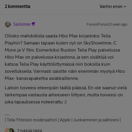
2 kommenttia
Vanhin ensin
SaJoonas
Forum|Forum|3 years ago
Olisiko mahdollista saada Hbo Max kirjastoksi Telia
Playhin? Samaan tapaan kuten nyt on SkyShowtime, C
More ja V film. Esimerkiksi Ruotsin Telia Play palvelussa
Hbo Max on palvelussa kirjastona, ja sen sisältöjä voi
katsoa Telia Play käyttöliittymässä niin boksilla kuin
sovelluksella. Varmasti saisitte näin enemmän myytyä Hbo
Max- kanavapakettia asiakkaillenne.
Laitoin toiveesi eteenpäin täällä päässä. En ole saanut vielä
tarkempaa vastausta aiheeseen liittyen, mutta toiveesi on
joka tapauksessa noteerattu :)
| Telia Yhteisön moderaattori | Apple | Juokseminen ja salitreeni |
2 tykkää tästä
J