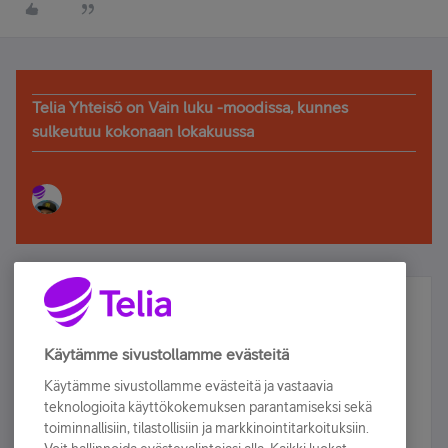
Telia Yhteisö on Vain luku -moodissa, kunnes
sulkeutuu kokonaan lokakuussa
Älä jää paitsi – osallistu ja voita!
Tilaa Telian uutiskirje ja olet mukana arvonnassa.
Käytämme sivustollamme evästeitä
Samalla saat parhaat asiakasedut suoraan
Käytämme sivustollamme evästeitä ja vastaavia
sähköpostiisi.
teknologioita käyttökokemuksen parantamiseksi sekä
toiminnallisiin, tilastollisiin ja markkinointitarkoituksiin.