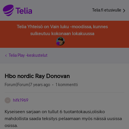
Telia.fi etusivulle
Telia Yhteisö on Vain luku -moodissa, kunnes
sulkeutuu kokonaan lokakuussa
Telia Play -keskustelut
Hbo nordic Ray Donovan
Forum|Forum|7 years ago
1 kommentti
hifk1969
H
Kyseiseen sarjaan on tullut 6 tuotantokausi,olisiko
mahdollista saada teksitys pelaamaan myös näissä uusissa
osissa.