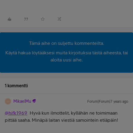
Tämä aihe on suljettu kommenteilta.
Käytä hakua löytääksesi muita kirjoituksia tästä aiheesta, tai
aloita uusi aihe.
1 kommentti
MikaelMu
Forum|Forum|7 years ago
M
@hifk1969
Hyvä kun ilmottelit, kyllähän ne toimimaan
pittää saaha. Minäpä laitan viestiä samointein etiäpäin!