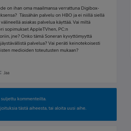
iihde on ihan oma maailmansa verrattuna Digibox-
ksensa? Tässähän palvelu on HBO ja ei niillä siellä
ä välineellä asiakas palvelua käyttää. Vai miltä
na eri sopimukset AppleTVhen, PC:n
oriin, jne? Onko tämä Soneran kyvyttömyyttä
täjäystävällistä palvelua? Vai peräti keinotekoisesti
knisten medioiden toteutusten mukaan?
Jaa
suljettu kommenteilta.
ituksia tästä aiheesta, tai aloita uusi aihe.