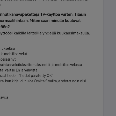
.
annut kanavapaketteja TV-käyttöä varten. Tilasin
normaalihintaan. Miten saan minulle kuuluvat
ttöön?
ttöösi kaikilla laitteilla yhdellä kuukausimaksulla,
uksellasi
ja mobiilipalvelut
tössäsi nyt
vaihtaa veloituksettomaksi netti- ja mobiilipalvelussa
" valitse En ja Vahvista
saat tiedon "Tiedot päivitetty OK"
ta, kun kirjaudut ulos Omilta Sivuilta ja odotat noin viisi
avilla