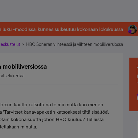
in luku -moodissa, kunnes sulkeutuu kokonaan lokakuussa
-keskustelut
HBO Soneran viihteessä ja viihteen mobiiliversiossa
 mobiiliversiossa
katselukertaa
boxin kautta katsottuna toimii mutta kun menen
a 'Tarvitset kanavapaketin katsoaksesi tätä sisältöä'.
otain kokonaisuutta johon HBO kuuluu? Tällaista
lellakaan minulla.