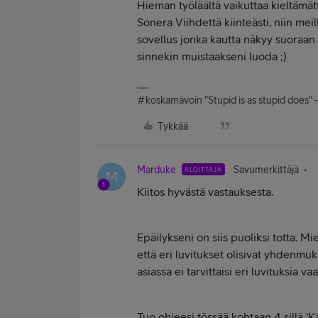
Hieman työläältä vaikuttaa kieltämät
Sonera Viihdettä kiinteästi, niin me
sovellus jonka kautta näkyy suoraan 
sinnekin muistaakseni luoda ;)
#koskamävoin "Stupid is as stupid does" 
Tykkää
Marduke
Savumerkittäjä
ALOITTAJA
M
Kiitos hyvästä vastauksesta.
Epäilykseni on siis puoliksi totta. M
että eri luvitukset olisivat yhdenmuk
asiassa ei tarvittaisi eri luvituksia v
Tuo ohjeesi tössää kohtaan 4 sillä 'K