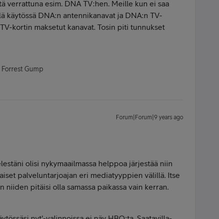
tä verrattuna esim. DNA TV:hen. Meille kun ei saa
illä käytössä DNA:n antennikanavat ja DNA:n TV-
TV-kortin maksetut kanavat. Tosin piti tunnukset
- Forrest Gump
Forum|Forum|9 years ago
ielestäni olisi nykymaailmassa helppoa järjestää niin
aiset palveluntarjoajan eri mediatyyppien välillä. Itse
aan niiden pitäisi olla samassa paikassa vain kerran.
äytössäsi nyt'-valinnoissa ei näy HBO:ta. Saatavilla-