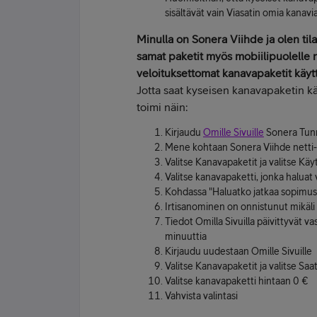
sisältävät vain Viasatin omia kanavia
Minulla on Sonera Viihde ja olen til
samat paketit myös mobiilipuolelle 
veloituksettomat kanavapaketit käy
Jotta saat kyseisen kanavapaketin käy
toimi näin:
Kirjaudu
Omille Sivuille
Sonera Tunn
Mene kohtaan Sonera Viihde netti- 
Valitse Kanavapaketit ja valitse Käy
Valitse kanavapaketti, jonka haluat 
Kohdassa "Haluatko jatkaa sopimusta
Irtisanominen on onnistunut mikäli 
Tiedot Omilla Sivuilla päivittyvät vas
minuuttia
Kirjaudu uudestaan Omille Sivuille
Valitse Kanavapaketit ja valitse Saat
Valitse kanavapaketti hintaan 0 €
Vahvista valintasi