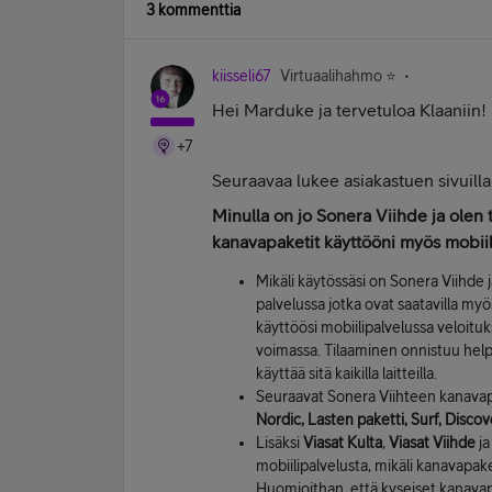
3 kommenttia
kiisseli67
Virtuaalihahmo ⭐️
Hei Marduke ja tervetuloa Klaaniin!
+7
Seuraavaa lukee asiakastuen sivuilla
Minulla on jo Sonera Viihde ja olen 
kanavapaketit käyttööni myös mobii
Mikäli käytössäsi on Sonera Viihde j
palvelussa jotka ovat saatavilla myö
käyttöösi mobiilipalvelussa veloitu
voimassa. Tilaaminen onnistuu helpos
käyttää sitä kaikilla laitteilla.
Seuraavat Sonera Viihteen kanavapak
Nordic, Lasten paketti, Surf, Disco
Lisäksi
Viasat Kulta
,
Viasat Viihde
j
mobiilipalvelusta, mikäli kanavapaket
Huomioithan, että kyseiset kanavapa