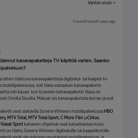
Vanhin ensin
Forum|Forum|9 years ago
:
tilannut kanavapaketteja TV-­käyttöä varten. Saanko
lipalveluun?
a siihen tilattuna kanavapaketteja digiboksi- tai kaapeli-tv-
s mobiilipalvelussa, voit tilata vastaavan kanavapaketin
ksetta niin kauan, kun kyseisen kanavapaketin tilaus on
ti Omilta Sivuilta. Maksat siis kanavapaketista kerran ja voit
etit ovat saatavilla Sonera Viihteen mobiilipalvelussa:
HBO
very, MTV Total, MTV Total Sport, C More Film
ja
Cirkus
.
a
Viasat Sport
­kanavien ohjelmat ovat katseltavissa myös
ti on tilattu Sonera Viihteen digiboksille tai kaapelikortille.
ketit eivät ole erikseen myytävissä mobiilipalveluun, ja