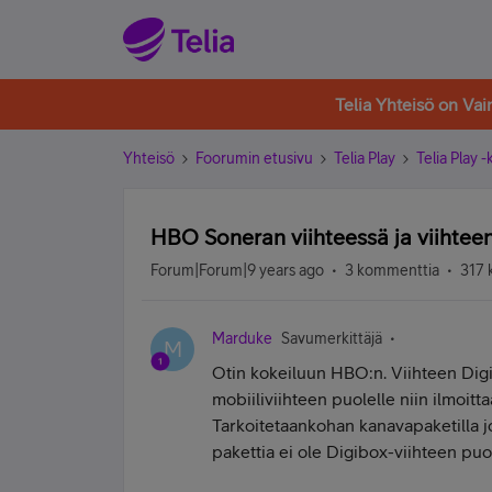
Telia Yhteisö on Va
Yhteisö
Foorumin etusivu
Telia Play
Telia Play 
HBO Soneran viihteessä ja viihteen
Forum|Forum|9 years ago
3 kommenttia
317 
Marduke
Savumerkittäjä
M
Otin kokeiluun HBO:n. Viihteen Digi
mobiiliviihteen puolelle niin ilmoitta
Tarkoitetaankohan kanavapaketilla j
pakettia ei ole Digibox-viihteen puo