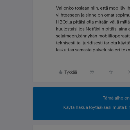
Vai onko tosiaan niin, että mobiiliv
viihteeseen ja sinne on omat sopimu
HBO:lla pitäisi olla mitään väliä mill
kuulostaisi jos Netflixiin pitäisi ai
selaimeen,kännykän mobiilioperaatt
teknisesti tai juridisesti tarjota käyt
laskuttaa samasta palvelusta eri te
Tykkää
Tämä aihe on 
Käytä hakua löytääksesi muita kirjo