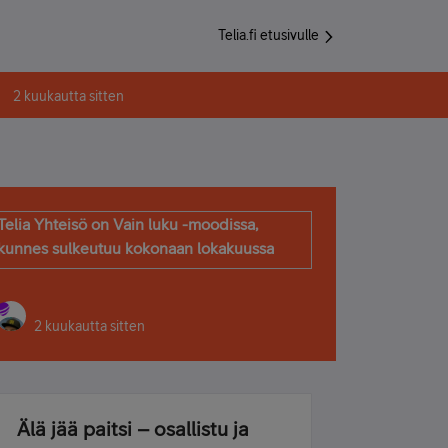
Telia.fi etusivulle
2 kuukautta sitten
Telia Yhteisö on Vain luku -moodissa,
kunnes sulkeutuu kokonaan lokakuussa
2 kuukautta sitten
Älä jää paitsi – osallistu ja