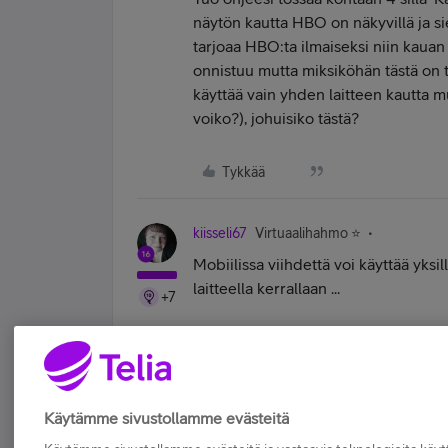
näytön kautta HBO on näkyvillä ja sie
tarjoaa HBO:ta ilmaiseksi niin kau
onnistuu mutta miksiköhän tästä on t
käyttää vain yhden laitteen kautta m
voiko?), johuisiko tästä?
Tykkää
kiisseli67
Virtuaalihahmo ⭐️
Mobiilissa viihdettä voi käyttää yksill
laitteella kerrallaan ...
+7
#koskamävoin "Stupid is as stupid does" 
Tykkää
Käytämme sivustollamme evästeitä