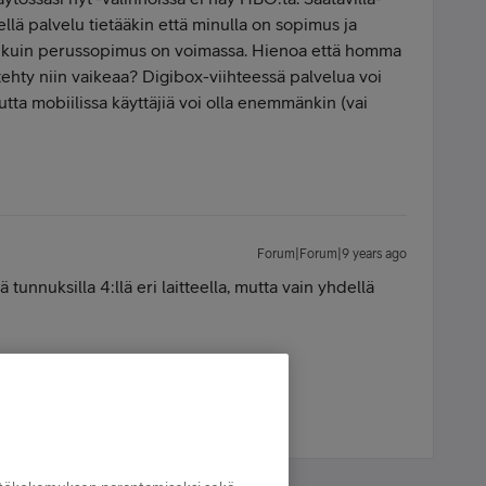
llä palvelu tietääkin että minulla on sopimus ja
an kuin perussopimus on voimassa. Hienoa että homma
ehty niin vaikeaa? Digibox-viihteessä palvelua voi
utta mobiilissa käyttäjiä voi olla enemmänkin (vai
Forum|Forum|9 years ago
ä tunnuksilla 4:llä eri laitteella, mutta vain yhdellä
- Forrest Gump