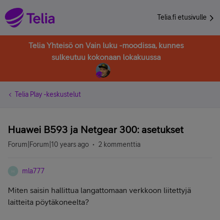
Telia.fi etusivulle
Telia Yhteisö on Vain luku -moodissa, kunnes
sulkeutuu kokonaan lokakuussa
Telia Play -keskustelut
Huawei B593 ja Netgear 300: asetukset
Forum|Forum|10 years ago
2 kommenttia
mla777
M
Miten saisin hallittua langattomaan verkkoon liitettyjä
laitteita pöytäkoneelta?