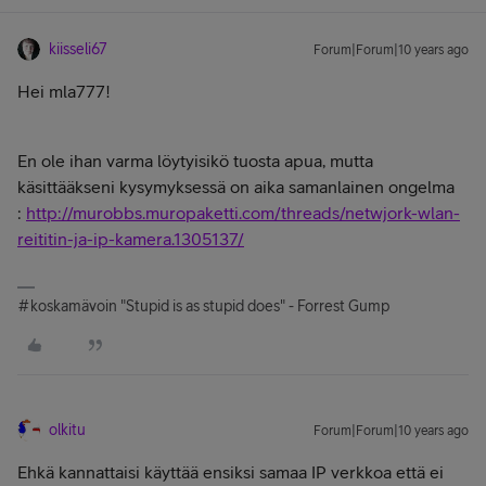
kiisseli67
Forum|Forum|10 years ago
Hei mla777!
En ole ihan varma löytyisikö tuosta apua, mutta
käsittääkseni kysymyksessä on aika samanlainen ongelma
:
http://murobbs.muropaketti.com/threads/netwjork-wlan-
reititin-ja-ip-kamera.1305137/
#koskamävoin "Stupid is as stupid does" - Forrest Gump
olkitu
Forum|Forum|10 years ago
Ehkä kannattaisi käyttää ensiksi samaa IP verkkoa että ei