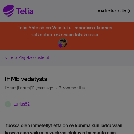
Telia.fi etusivulle
Telia Yhteisö on Vain luku -moodissa, kunnes
sulkeutuu kokonaan lokakuussa
Telia Play -keskustelut
IHME vedätystä
Forum|Forum|11 years ago
2 kommenttia
Lurjus82
L
tuossa olen ihmetellyt että on se kumma kun lasku vaan
kasvaa aina vaikka ei vuokraa elokuvia tai muuta niiin