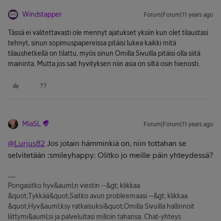
Windstapper
Forum|Forum|11 years ago
Tässä ei valitettavasti ole mennyt ajatukset yksiin kun olet tilaustasi
tehnyt, sinun sopimuspapereissa pitäisi lukea kaikki mitä
tilaushetkellä on tilattu, myös sinun Omilla Sivuilla pitäisi olla siitä
maininta. Mutta jos sait hyvityksen niin asia on siltä osin hienosti.
MiaSL
Forum|Forum|11 years ago
@Lurjus82
Jos jotain hämminkiä on, niin tottahan se
selvitetään :smileyhappy: Olitko jo meille päin yhteydessä?
Pongasitko hyv&auml;n viestin --&gt; klikkaa
&quot;Tykkää&quot;Saitko avun probleemaasi --&gt; klikkaa
&quot;Hyv&auml;ksy ratkaisuksi&quot;Omilla Sivuilla hallinnoit
liittymi&auml;si ja palveluitasi milloin tahansa. Chat-yhteys