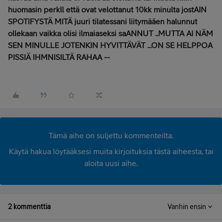
huomasin perkll että ovat velottanut 10kk minulta jostAIN
SPOTIFYSTÄ MITÄ juuri tilatessani liitymääen halunnut
ollekaan vaikka olisi ilmaiaseksi saANNUT ..MUTTA AI NÄM
SEN MINULLE JOTENKIN HYVITTÄVÄT ...ON SE HELPPOA
PISSIÄ IHMNISILTÄ RAHAA --
Tämä aihe on suljettu kommenteilta.
Käytä hakua löytääksesi muita kirjoituksia tästä aiheesta, tai
aloita uusi aihe.
2 kommenttia
Vanhin ensin