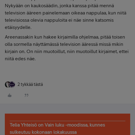
Nykyään on kaukosäädin, jonka kanssa pitää mennä
television ääreen painelemaan oikeaa nappulaa, kun niitä
televisiossa olevia nappuloita ei näe sinne katsomis
etäisyydelle.
Areenassakin kun hakee kirjaimilla ohjelmaa, pitää toisen
olla sormella näyttämässä television ääressä missä mikin
kirjain on. On niin muotoillut, niin muotoillut kirjaimet, ettei
niitä edes näe.
2 tykkää tästä
Telia Yhteisö on Vain luku -moodissa, kunnes
sulkeutuu kokonaan lokakuussa