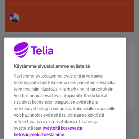
Älä jää paitsi – osallistu ja voita!
Tilaa Telian uutiskirje ja olet mukana arvonnassa.
Käytämme sivustollamme evästeitä
Samalla saat parhaat asiakasedut suoraan
Käytämme sivustollamme evästeitä ja vastaavia
sähköpostiisi.
teknologioita käyttökokemuksen parantamiseksi sekä
toiminnallisiin, tilastollisiin ja markkinointitarkoituksiin.
Voit hallinnoida evästevalintojasi alla. Kaikki luokat
Tilaa nyt
sisältävät kolmansien osapuolien evästeitä ja
merkitsevät tietojen siirtämistä kolmansille osapuolille.
Voit hallinnoida evästeitä tai poistaa ne käytöstä
milloin tahansa evästeasetuksissa. Lisätietoja
evästeistä saat
evästeitä koskevasta
tietosuojaselosteestamme.