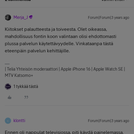
Merja_J
Forum|Forum|3 years ago
Kiitokset palautteesta ja toiveesta. Olet oikeassa,
mahdollisuus fontin koon valintaan olisi ehdottomasti
plussa palvelun käytettävyydelle. Vinkataanpa tästä
eteenpäin palvelun kehittäjille.
| Telia Yhteisön moderaattori | Apple iPhone 16 | Apple Watch SE |
MTV Katsomo+
1 tykkää tästä
klontti
Forum|Forum|3 years ago
K
Ennen oli nappulat televisiossa, piti käydä painelemassa.