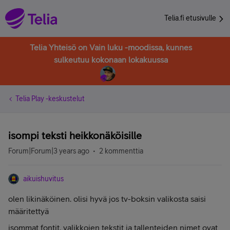
Telia.fi etusivulle
Telia Yhteisö on Vain luku -moodissa, kunnes
sulkeutuu kokonaan lokakuussa
Telia Play -keskustelut
isompi teksti heikkonäköisille
Forum|Forum|3 years ago
2 kommenttia
aikuishuvitus
olen likinäköinen. olisi hyvä jos tv-boksin valikosta saisi
määritettyä
isommat fontit. valikkojen tekstit ja tallenteiden nimet ovat