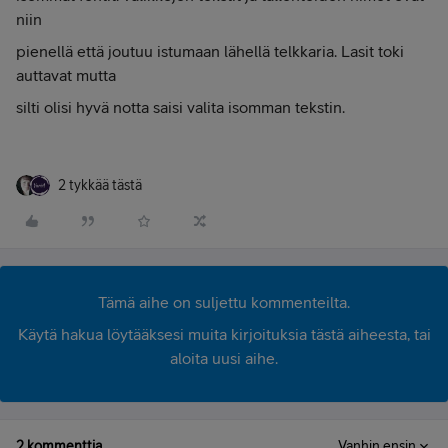
niin
pienellä että joutuu istumaan lähellä telkkaria. Lasit toki
auttavat mutta
silti olisi hyvä notta saisi valita isomman tekstin.
2 tykkää tästä
Tämä aihe on suljettu kommenteilta.
Käytä hakua löytääksesi muita kirjoituksia tästä aiheesta, tai
aloita uusi aihe.
2 kommenttia
Vanhin ensin