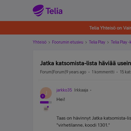
Telia Yhteisö on Va
Yhteisö
Foorumin etusivu
Telia Play
Telia Play 
Jatka katsomista-lista häviää usein
Forum|Forum|9 years ago
1 kommentti
15 kat
jarkko35
Irkkaaja
J
Hei!
Taas on hävinnyt Jatka katsomista-lis
"virhetilanne, koodi 1301."