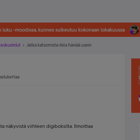
in luku -moodissa, kunnes sulkeutuu kokonaan lokakuussa
-keskustelut
Jatka katsomista-lista häviää usein
selukertaa
ta näkyvistä viihteen digiboksilta. Ilmoittaa