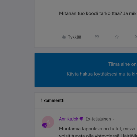
Mitähän tuo koodi tarkoittaa? Ja miks
Tykkää
Tämä aihe on 
Käytä hakua löytääksesi muita kirjo
1 kommentti
AnnikaJok
Ex-telialainen
A
Muutamia tapauksia on tullut, missä 
voisit tuosta olla yhteydessä Häiriöi