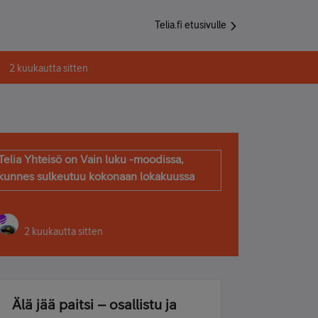
Telia.fi etusivulle
2 kuukautta sitten
Telia Yhteisö on Vain luku -moodissa,
kunnes sulkeutuu kokonaan lokakuussa
2 kuukautta sitten
Älä jää paitsi – osallistu ja