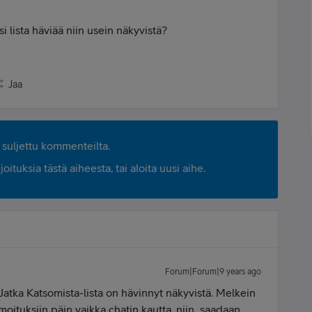
i lista häviää niin usein näkyvistä?
Jaa
suljettu kommenteilta.
ituksia tästä aiheesta, tai aloita uusi aihe.
Forum|Forum|9 years ago
Jatka Katsomista-lista on hävinnyt näkyvistä. Melkein
lmoituksiin päin vaikka chatin kautta, niin saadaan