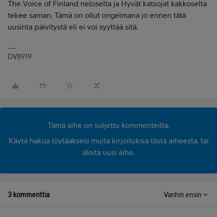
The Voice of Finland neloselta ja Hyvät katsojat kakkoselta
tekee saman. Tämä on ollut ongelmana jo ennen tätä
uusinta päivitystä eli ei voi syyttää sitä.
DV8919
Tämä aihe on suljettu kommenteilta.
Käytä hakua löytääksesi muita kirjoituksia tästä aiheesta, tai
aloita uusi aihe.
3 kommenttia
Vanhin ensin