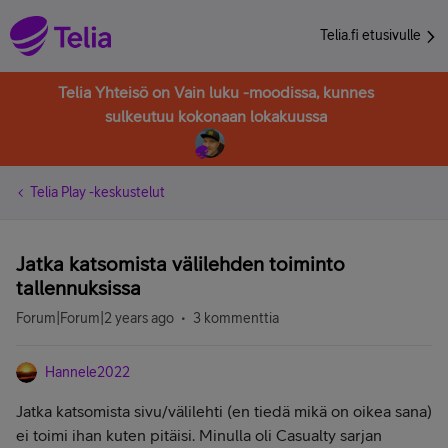
Telia.fi etusivulle
Telia Yhteisö on Vain luku -moodissa, kunnes
sulkeutuu kokonaan lokakuussa
Telia Play -keskustelut
Jatka katsomista välilehden toiminto
tallennuksissa
Forum|Forum|2 years ago
3 kommenttia
Hannele2022
Jatka katsomista sivu/välilehti (en tiedä mikä on oikea sana)
ei toimi ihan kuten pitäisi. Minulla oli Casualty sarjan