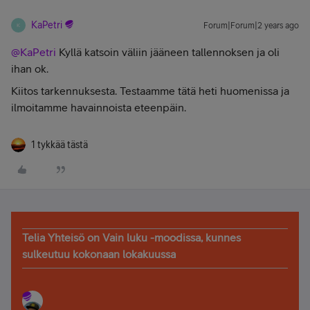
KaPetri
Forum|Forum|2 years ago
K
@KaPetri
Kyllä katsoin väliin jääneen tallennoksen ja oli
ihan ok.
Kiitos tarkennuksesta. Testaamme tätä heti huomenissa ja
ilmoitamme havainnoista eteenpäin.
1 tykkää tästä
Telia Yhteisö on Vain luku -moodissa, kunnes
sulkeutuu kokonaan lokakuussa