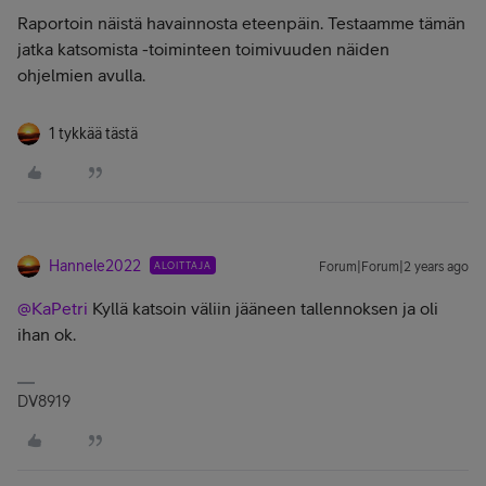
Raportoin näistä havainnosta eteenpäin. Testaamme tämän
jatka katsomista -toiminteen toimivuuden näiden
ohjelmien avulla.
1 tykkää tästä
Hannele2022
ALOITTAJA
Forum|Forum|2 years ago
@KaPetri
Kyllä katsoin väliin jääneen tallennoksen ja oli
ihan ok.
DV8919