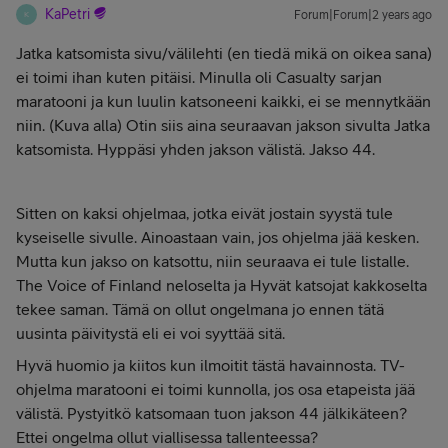
KaPetri
Forum|Forum|2 years ago
K
Jatka katsomista sivu/välilehti (en tiedä mikä on oikea sana)
ei toimi ihan kuten pitäisi. Minulla oli Casualty sarjan
maratooni ja kun luulin katsoneeni kaikki, ei se mennytkään
niin. (Kuva alla) Otin siis aina seuraavan jakson sivulta Jatka
katsomista. Hyppäsi yhden jakson välistä. Jakso 44.
Sitten on kaksi ohjelmaa, jotka eivät jostain syystä tule
kyseiselle sivulle. Ainoastaan vain, jos ohjelma jää kesken.
Mutta kun jakso on katsottu, niin seuraava ei tule listalle.
The Voice of Finland neloselta ja Hyvät katsojat kakkoselta
tekee saman. Tämä on ollut ongelmana jo ennen tätä
uusinta päivitystä eli ei voi syyttää sitä.
Hyvä huomio ja kiitos kun ilmoitit tästä havainnosta. TV-
ohjelma maratooni ei toimi kunnolla, jos osa etapeista jää
välistä. Pystyitkö katsomaan tuon jakson 44 jälkikäteen?
Ettei ongelma ollut viallisessa tallenteessa?