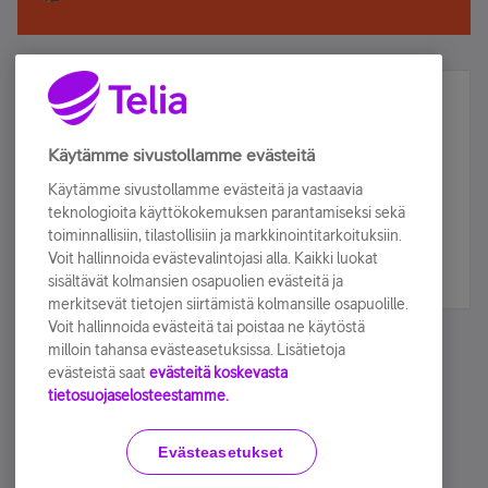
Älä jää paitsi – osallistu ja voita!
Tilaa Telian uutiskirje ja olet mukana arvonnassa.
Käytämme sivustollamme evästeitä
Samalla saat parhaat asiakasedut suoraan
Käytämme sivustollamme evästeitä ja vastaavia
sähköpostiisi.
teknologioita käyttökokemuksen parantamiseksi sekä
toiminnallisiin, tilastollisiin ja markkinointitarkoituksiin.
Voit hallinnoida evästevalintojasi alla. Kaikki luokat
Tilaa nyt
sisältävät kolmansien osapuolien evästeitä ja
merkitsevät tietojen siirtämistä kolmansille osapuolille.
Voit hallinnoida evästeitä tai poistaa ne käytöstä
milloin tahansa evästeasetuksissa. Lisätietoja
evästeistä saat
evästeitä koskevasta
tietosuojaselosteestamme.
Käyttöehdot
Accessibility statement
Evästeasetukset